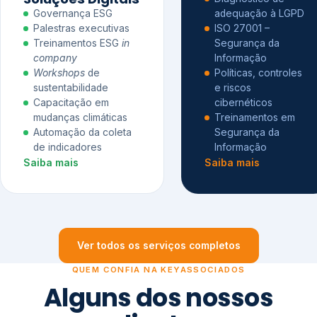
Governança ESG
adequação à LGPD
Palestras executivas
ISO 27001 –
Treinamentos ESG
in
Segurança da
company
Informação
Workshops
de
Políticas, controles
sustentabilidade
e riscos
Capacitação em
cibernéticos
mudanças climáticas
Treinamentos em
Automação da coleta
Segurança da
de indicadores
Informação
Saiba mais
Saiba mais
Ver todos os serviços completos
QUEM CONFIA NA KEYASSOCIADOS
Alguns dos nossos