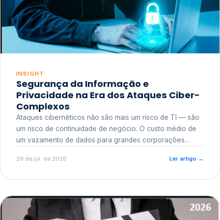
INSIGHT
Segurança da Informação e
Privacidade na Era dos Ataques Ciber-
Complexos
Ataques cibernéticos não são mais um risco de TI — são
um risco de continuidade de negócio. O custo médio de
um vazamento de dados para grandes corporações
ultrapassa a casa dos milhões, sem contar o dano
29 de jul. de 2026
Ler artigo
→
reputacional e o risco regulatório junto a órgãos como a
ANPD.