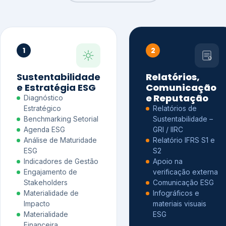
1
2
Sustentabilidade
Relatórios,
e Estratégia ESG
Comunicação
e Reputação
Diagnóstico
Estratégico
Relatórios de
Benchmarking Setorial
Sustentabilidade –
Agenda ESG
GRI / IIRC
Análise de Maturidade
Relatório IFRS S1 e
ESG
S2
Indicadores de Gestão
Apoio na
Engajamento de
verificação externa
Stakeholders
Comunicação ESG
Materialidade de
Infográficos e
Impacto
materiais visuais
Materialidade
ESG
Financeira