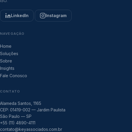
ISO.
LinkedIn
Instagram
NAVEGAÇÃO
Home
Soluções
Sobre
Insights
Fale Conosco
CONTATO
Alameda Santos, 1165
CEP: 01419-002 — Jardim Paulista
São Paulo — SP
+55 (11) 4890-4111
contato@keyassociados.com.br