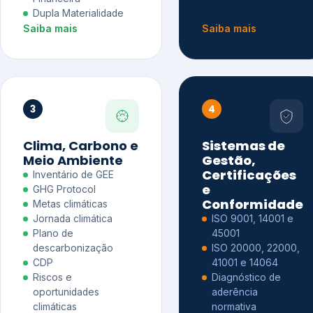
Dupla Materialidade
Saiba mais
Saiba mais
3
4
Clima, Carbono e
Sistemas de
Meio Ambiente
Gestão,
Certificações
Inventário de GEE
e
GHG Protocol
Conformidade
Metas climáticas
Jornada climática
ISO 9001, 14001 e
Plano de
45001
descarbonização
ISO 20000, 22000,
CDP
41001 e 14064
Riscos e
Diagnóstico de
oportunidades
aderência
climáticas
normativa