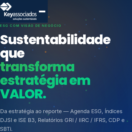
SISTEMAS DE GESTÃO OTIMIZADOS E INTEGRADOS
Conformidade que
protege seu
negócio.
Índices de Mercado
Mudanças Climáticas
Consultoria, auditoria e treinamentos em ISO 27001,
Reputação e Cadeia
ISO 27701, ISO 42001, ISO 37001, ISO 9001, ISO
Reporte Regulatório
14001, ISO 45001, ONA e PNQ — Gestão de
resíduos sólidos (PGRS/PMGRS).