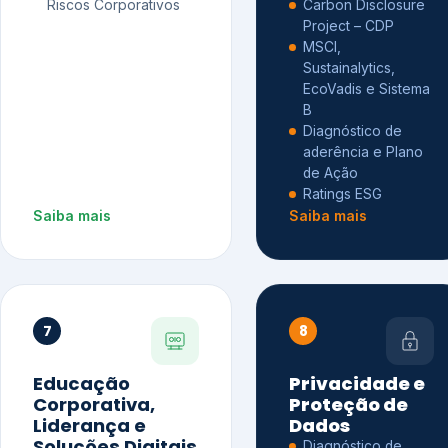
Riscos Corporativos
Carbon Disclosure
Project – CDP
MSCI,
Sustainalytics,
EcoVadis e Sistema
B
Diagnóstico de
aderência e Plano
de Ação
Ratings ESG
Saiba mais
Saiba mais
7
8
Educação
Privacidade e
Corporativa,
Proteção de
Liderança e
Dados
Soluções Digitais
Diagnóstico de