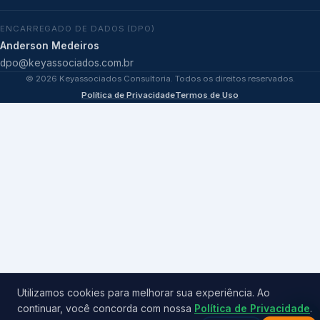
ENCARREGADO DE DADOS (DPO)
Anderson Medeiros
dpo@keyassociados.com.br
©
2026
Keyassociados Consultoria. Todos os direitos reservados.
Política de Privacidade
Termos de Uso
Utilizamos cookies para melhorar sua experiência. Ao
continuar, você concorda com nossa
Política de Privacidade
.