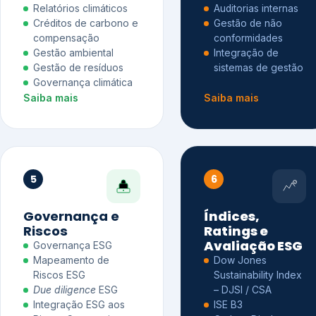
Relatórios climáticos
Auditorias internas
Créditos de carbono e
Gestão de não
compensação
conformidades
Gestão ambiental
Integração de
Gestão de resíduos
sistemas de gestão
Governança climática
Saiba mais
Saiba mais
5
6
Governança e
Índices,
Riscos
Ratings e
Avaliação ESG
Governança ESG
Mapeamento de
Dow Jones
Riscos ESG
Sustainability Index
Due diligence
ESG
– DJSI / CSA
Integração ESG aos
ISE B3