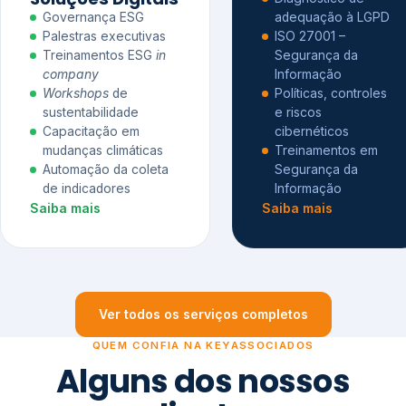
Governança ESG
adequação à LGPD
Palestras executivas
ISO 27001 –
Treinamentos ESG
in
Segurança da
company
Informação
Workshops
de
Políticas, controles
sustentabilidade
e riscos
Capacitação em
cibernéticos
mudanças climáticas
Treinamentos em
Automação da coleta
Segurança da
de indicadores
Informação
Saiba mais
Saiba mais
Ver todos os serviços completos
QUEM CONFIA NA KEYASSOCIADOS
Alguns dos nossos