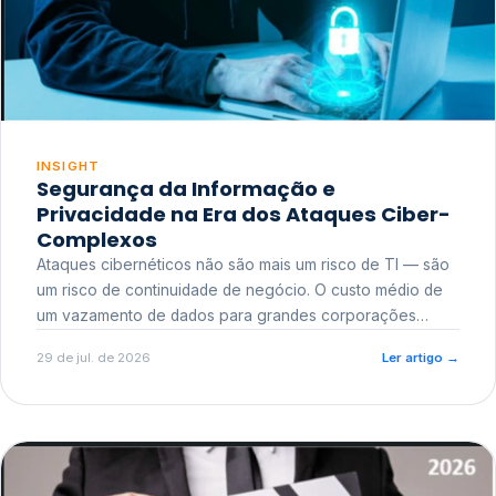
INSIGHT
Segurança da Informação e
Privacidade na Era dos Ataques Ciber-
Complexos
Ataques cibernéticos não são mais um risco de TI — são
um risco de continuidade de negócio. O custo médio de
um vazamento de dados para grandes corporações
ultrapassa a casa dos milhões, sem contar o dano
29 de jul. de 2026
Ler artigo
→
reputacional e o risco regulatório junto a órgãos como a
ANPD.