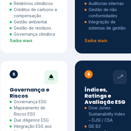
Relatórios climáticos
Auditorias internas
Créditos de carbono e
Gestão de não
compensação
conformidades
Gestão ambiental
Integração de
Gestão de resíduos
sistemas de gestão
Governança climática
Saiba mais
Saiba mais
5
6
Governança e
Índices,
Riscos
Ratings e
Avaliação ESG
Governança ESG
Mapeamento de
Dow Jones
Riscos ESG
Sustainability Index
Due diligence
ESG
– DJSI / CSA
Integração ESG aos
ISE B3