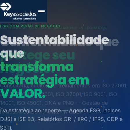
SISTEMAS DE GESTÃO OTIMIZADOS E INTEGRADOS
Conformidade que
protege seu
negócio.
Índices de Mercado
Mudanças Climáticas
Consultoria, auditoria e treinamentos em ISO 27001,
Reputação e Cadeia
ISO 27701, ISO 42001, ISO 37001, ISO 9001, ISO
Reporte Regulatório
14001, ISO 45001, ONA e PNQ — Gestão de
resíduos sólidos (PGRS/PMGRS).