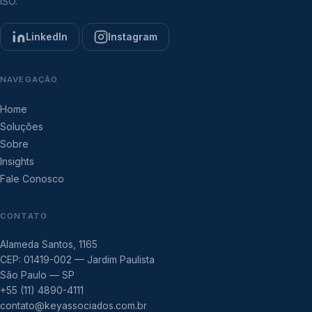
ISO.
LinkedIn
Instagram
NAVEGAÇÃO
Home
Soluções
Sobre
Insights
Fale Conosco
CONTATO
Alameda Santos, 1165
CEP: 01419-002 — Jardim Paulista
São Paulo — SP
+55 (11) 4890-4111
contato@keyassociados.com.br