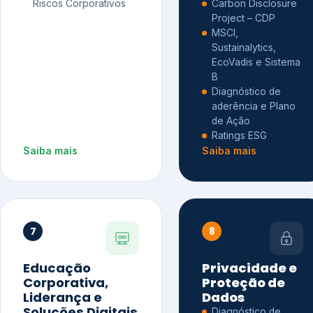
Riscos Corporativos
Carbon Disclosure
Project – CDP
MSCI,
Sustainalytics,
EcoVadis e Sistema
B
Diagnóstico de
aderência e Plano
de Ação
Ratings ESG
Saiba mais
Saiba mais
7
8
Educação
Privacidade e
Corporativa,
Proteção de
Liderança e
Dados
Soluções Digitais
Diagnóstico de