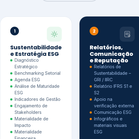
1
2
Sustentabilidade
Relatórios,
e Estratégia ESG
Comunicação
e Reputação
Diagnóstico
Estratégico
Relatórios de
Benchmarking Setorial
Sustentabilidade –
Agenda ESG
GRI / IIRC
Análise de Maturidade
Relatório IFRS S1 e
ESG
S2
Indicadores de Gestão
Apoio na
Engajamento de
verificação externa
Stakeholders
Comunicação ESG
Materialidade de
Infográficos e
Impacto
materiais visuais
Materialidade
ESG
Financeira