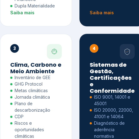
Dupla Materialidade
Saiba mais
Saiba mais
3
4
Clima, Carbono e
Sistemas de
Meio Ambiente
Gestão,
Certificações
Inventário de GEE
e
GHG Protocol
Conformidade
Metas climáticas
Jornada climática
ISO 9001, 14001 e
Plano de
45001
descarbonização
ISO 20000, 22000,
CDP
41001 e 14064
Riscos e
Diagnóstico de
oportunidades
aderência
climáticas
normativa