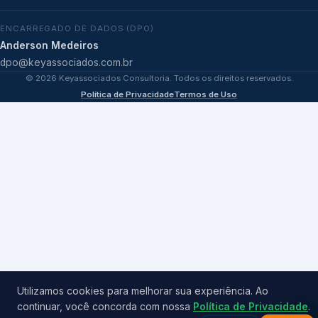
ENCARREGADO DE DADOS (DPO)
Anderson Medeiros
dpo@keyassociados.com.br
©
2026
Keyassociados Consultoria. Todos os direitos reservados.
Política de Privacidade
Termos de Uso
Utilizamos cookies para melhorar sua experiência. Ao
continuar, você concorda com nossa
Política de Privacidade
.