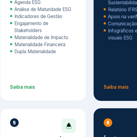
Materialidade Financeira
Dupla Materialidade
Saiba mais
Saiba mais
5
6
Governança e Riscos
Índices, R
Avaliação
Governança ESG
Mapeamento de Riscos ESG
Dow Jones Sus
Due diligence
ESG
Index – DJSI 
Integração ESG aos Riscos
ISE B3
Corporativos
Carbon Disclo