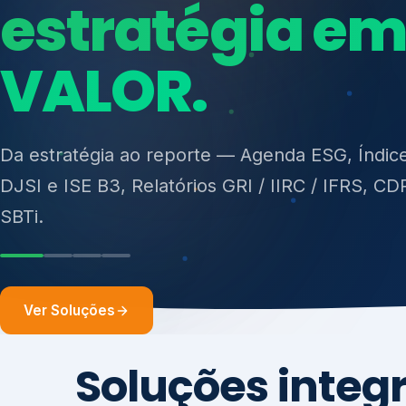
ISO 27701, ISO 42001, ISO 37001, ISO 9001, IS
14001, ISO 45001, ONA e PNQ — Gestão de re
sólidos (PGRS/PMGRS).
Ver Soluções
Soluções integ
gest
Atuação integrada para fortalecer estratégia
desempenho e conformidade