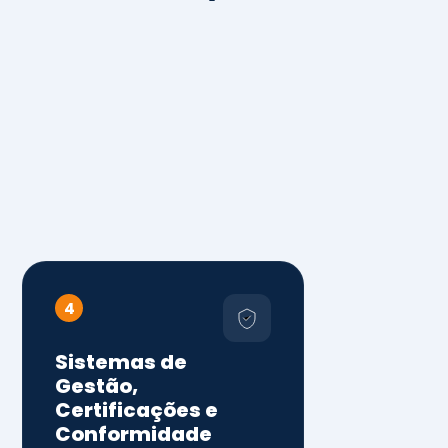
4
Sistemas de
Gestão,
Certificações e
Conformidade
ISO 9001, 14001 e 45001
ISO 20000, 22000, 41001 e
14064
Diagnóstico de aderência
normativa
Auditorias internas