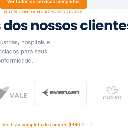
trias, hospitais e
ociados para seus
onformidade.
Ver lista completa de clientes (PDF)
Visão Holística e In
01
O Elo entre Estratégia, Go