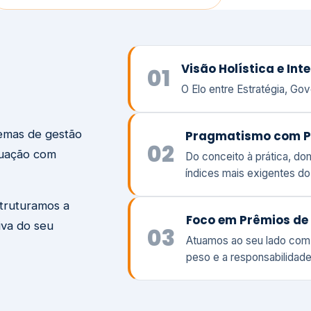
temas de gestão
Pragmatismo com P
02
tuação com
Do conceito à prática, d
índices mais exigentes d
struturamos a
Foco em Prêmios de 
iva do seu
03
Atuamos ao seu lado com
peso e a responsabilidade
Visão
Va
Clique aqui →