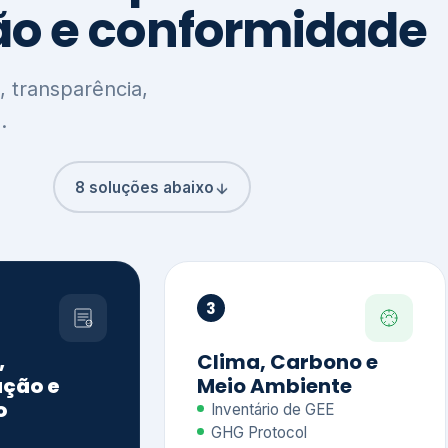
8 soluções abaixo
3
,
Clima, Carbono e
ção e
Meio Ambiente
o
Inventário de GEE
GHG Protocol
Metas climáticas
de – GRI / IIRC
Jornada climática
S S1 e S2
Plano de descarbonização
ficação externa
CDP
 ESG
Riscos e oportunidades
e materiais
climáticas