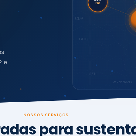
O
síduos
SBTi
Stakeholders
NOSSOS SERVIÇOS
radas para sustenta
ão e conformidade
, transparência,
.