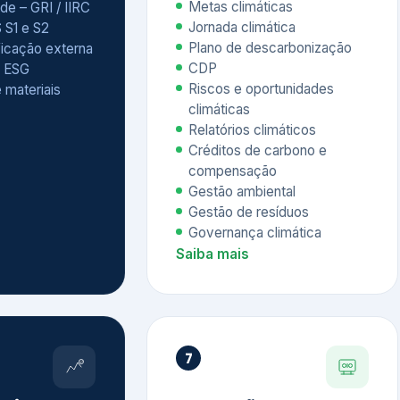
Relatórios climáticos
Créditos de carbono e
compensação
Gestão ambiental
Gestão de resíduos
Governança climática
Saiba mais
7
atings e
Educação
 ESG
Corporativa,
Liderança e
tainability
Soluções Digitais
/ CSA
Governança ESG
sure Project –
Palestras executivas