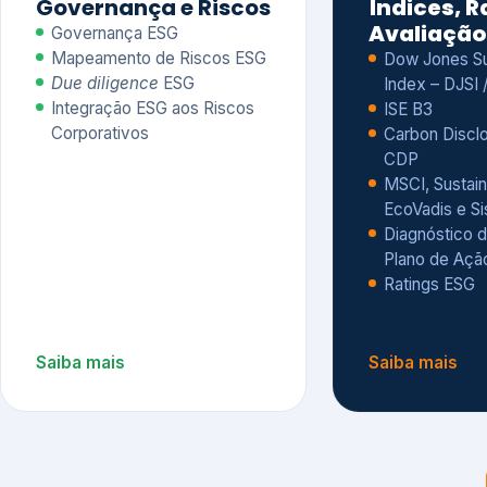
CDP
MSCI, Sustain
EcoVadis e S
Diagnóstico d
Plano de Açã
Ratings ESG
Saiba mais
Saiba mais
Alguns