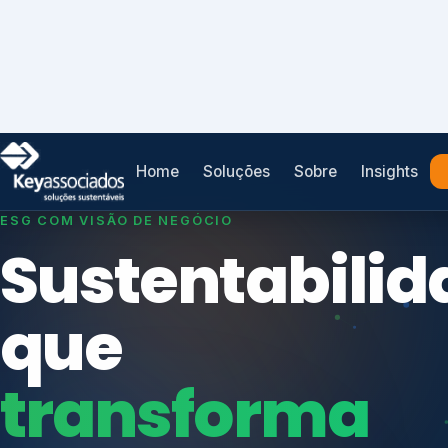
Home
Soluções
Sobre
Insights
SISTEMAS DE GESTÃO OTIMIZADOS E INTEGRADOS
Conformidad
que
protege seu
Índices de Mercado
negócio.
Mudanças Climáticas
Reputação e Cadeia
Reporte Regulatório
Consultoria, auditoria e treinamentos em ISO 2