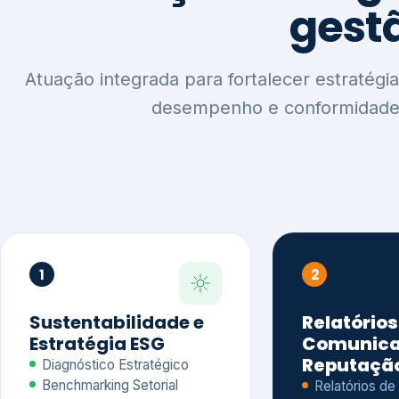
1
2
Sustentabilidade e
Relatórios
Estratégia ESG
Comunica
Reputaçã
Diagnóstico Estratégico
Benchmarking Setorial
Relatórios de
Agenda ESG
Sustentabilida
Análise de Maturidade ESG
Relatório IFR
Indicadores de Gestão
Apoio na veri
Engajamento de
Comunicação
Stakeholders
Infográficos 
Materialidade de Impacto
visuais ESG