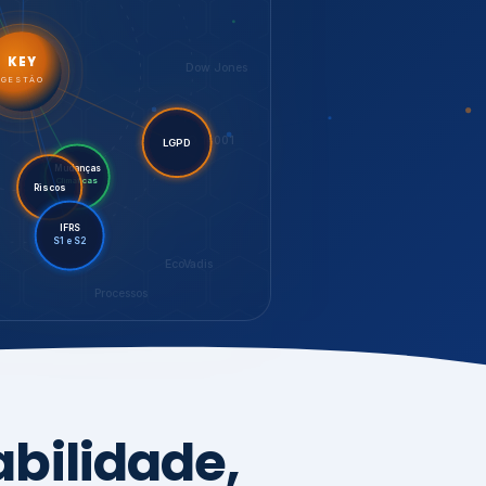
LGPD
Mudanças
Riscos
Climáticas
IFRS
S1 e S2
EcoVadis
Processos
bilidade,