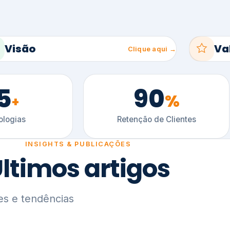
5
90
%
+
logias
Retenção de Clientes
INSIGHTS & PUBLICAÇÕES
ltimos artigos
es e tendências