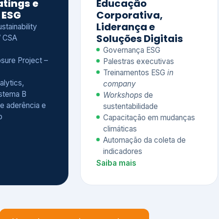
Treinamentos ESG
in
alytics,
company
istema B
Workshops
de
e aderência e
sustentabilidade
o
Capacitação em mudanças
climáticas
Automação da coleta de
indicadores
Saiba mais
Ver todos os serviços completos
QUEM CONFIA NA KEYASSOCIADOS
 dos nossos cliente