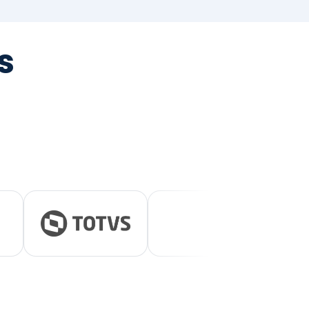
tegrada
vernança e ESG.