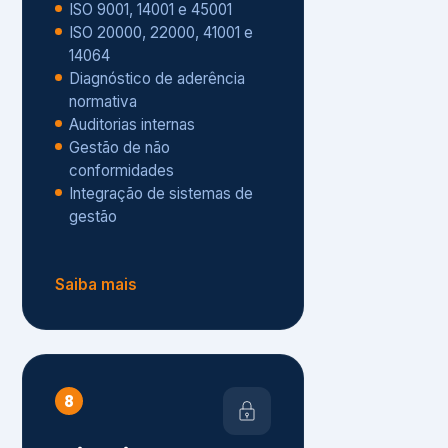
Gestão de não
conformidades
Integração de sistemas de
gestão
Saiba mais
8
Privacidade e
Proteção de Dados
Diagnóstico de adequação à
LGPD
ISO 27001 – Segurança da
Informação