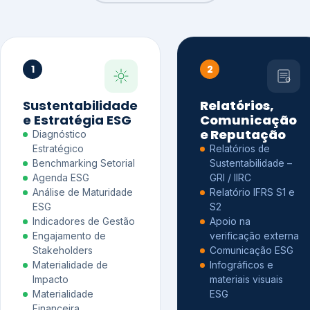
1
2
Sustentabilidade
Relatórios,
e Estratégia ESG
Comunicação
e Reputação
Diagnóstico
Estratégico
Relatórios de
Benchmarking Setorial
Sustentabilidade –
Agenda ESG
GRI / IIRC
Análise de Maturidade
Relatório IFRS S1 e
ESG
S2
Indicadores de Gestão
Apoio na
Engajamento de
verificação externa
Stakeholders
Comunicação ESG
Materialidade de
Infográficos e
Impacto
materiais visuais
Materialidade
ESG
Financeira