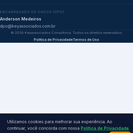
ENCARREGADO DE DADOS (DPO)
Anderson Medeiros
dpo@keyassociados.com.br
©
2026
Keyassociados Consultoria. Todos os direitos reservados.
Política de Privacidade
Termos de Uso
Utilizamos cookies para melhorar sua experiência. Ao
continuar, você concorda com nossa
Política de Privacidade
.