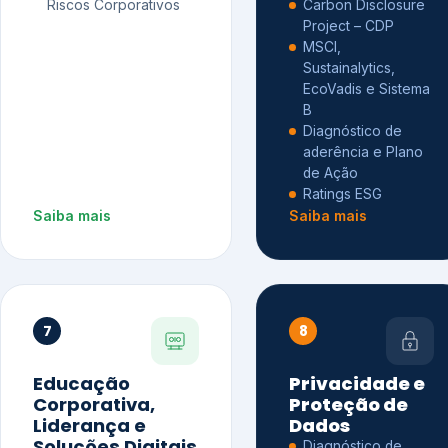
Riscos Corporativos
Carbon Disclosure
Project – CDP
MSCI,
Sustainalytics,
EcoVadis e Sistema
B
Diagnóstico de
aderência e Plano
de Ação
Ratings ESG
Saiba mais
Saiba mais
7
8
Educação
Privacidade e
Corporativa,
Proteção de
Liderança e
Dados
Soluções Digitais
Diagnóstico de