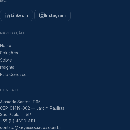
ISO.
LinkedIn
Instagram
NAVEGAÇÃO
Home
Soluções
Sobre
Insights
Fale Conosco
CONTATO
Alameda Santos, 1165
CEP: 01419-002 — Jardim Paulista
São Paulo — SP
+55 (11) 4890-4111
contato@keyassociados.com.br