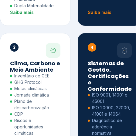
Dupla Materialidade
Saiba mais
Saiba mais
3
4
Clima, Carbono e
Sistemas de
Meio Ambiente
Gestão,
Certificações
Inventário de GEE
e
GHG Protocol
Conformidade
Metas climáticas
Jornada climática
ISO 9001, 14001 e
Plano de
45001
descarbonização
ISO 20000, 22000,
CDP
41001 e 14064
Riscos e
Diagnóstico de
oportunidades
aderência
climáticas
normativa