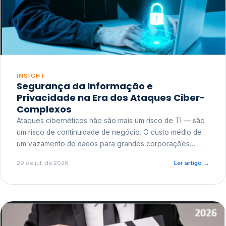
INSIGHT
Segurança da Informação e
Privacidade na Era dos Ataques Ciber-
Complexos
Ataques cibernéticos não são mais um risco de TI — são
um risco de continuidade de negócio. O custo médio de
um vazamento de dados para grandes corporações
ultrapassa a casa dos milhões, sem contar o dano
29 de jul. de 2026
Ler artigo
→
reputacional e o risco regulatório junto a órgãos como a
ANPD.