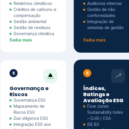
Relatórios climáticos
Auditorias internas
Créditos de carbono e
Gestão de não
compensação
conformidades
Gestão ambiental
Integração de
Gestão de resíduos
sistemas de gestão
Governança climática
Saiba mais
Saiba mais
5
6
Governança e
Índices,
Riscos
Ratings e
Avaliação ESG
Governança ESG
Mapeamento de
Dow Jones
Riscos ESG
Sustainability Index
Due diligence
ESG
– DJSI / CSA
Integração ESG aos
ISE B3