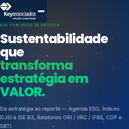
SISTEMAS DE GESTÃO OTIMIZADOS E INTEGRADOS
Conformidade que
protege seu
negócio.
Índices de Mercado
Mudanças Climáticas
Consultoria, auditoria e treinamentos em ISO 27001,
Reputação e Cadeia
ISO 27701, ISO 42001, ISO 37001, ISO 9001, ISO
Reporte Regulatório
14001, ISO 45001, ONA e PNQ — Gestão de
resíduos sólidos (PGRS/PMGRS).