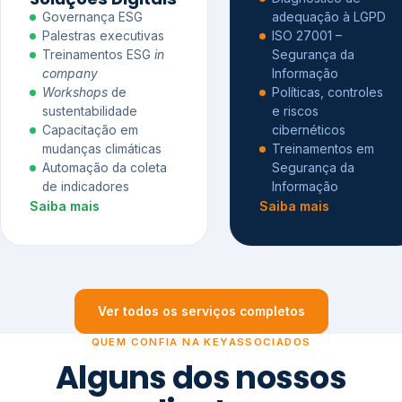
Governança ESG
adequação à LGPD
Palestras executivas
ISO 27001 –
Treinamentos ESG
in
Segurança da
company
Informação
Workshops
de
Políticas, controles
sustentabilidade
e riscos
Capacitação em
cibernéticos
mudanças climáticas
Treinamentos em
Automação da coleta
Segurança da
de indicadores
Informação
Saiba mais
Saiba mais
Ver todos os serviços completos
QUEM CONFIA NA KEYASSOCIADOS
Alguns dos nossos