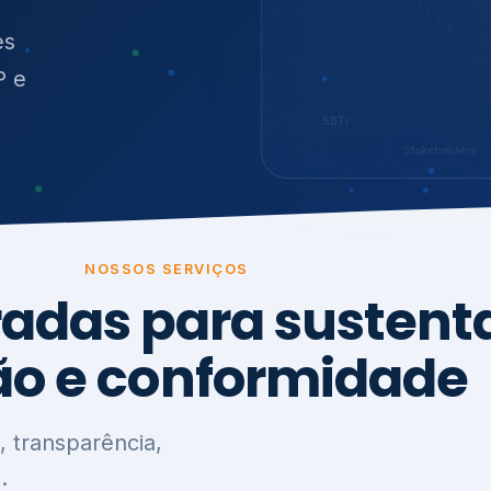
O
síduos
SBTi
Stakeholders
NOSSOS SERVIÇOS
radas para sustenta
ão e conformidade
, transparência,
.