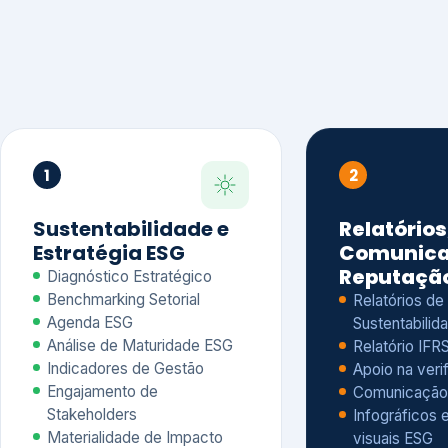
1
2
Sustentabilidade e
Relatórios
Estratégia ESG
Comunica
Reputaçã
Diagnóstico Estratégico
Benchmarking Setorial
Relatórios de
Agenda ESG
Sustentabilida
Análise de Maturidade ESG
Relatório IFR
Indicadores de Gestão
Apoio na veri
Engajamento de
Comunicação
Stakeholders
Infográficos 
Materialidade de Impacto
visuais ESG