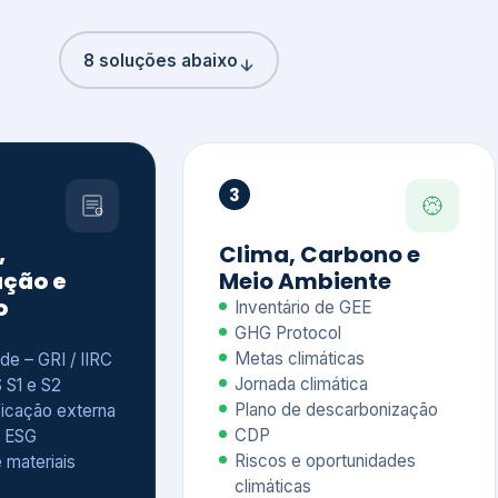
8 soluções abaixo
3
,
Clima, Carbono e
ção e
Meio Ambiente
o
Inventário de GEE
GHG Protocol
Metas climáticas
de – GRI / IIRC
Jornada climática
S S1 e S2
Plano de descarbonização
ficação externa
CDP
 ESG
Riscos e oportunidades
e materiais
climáticas