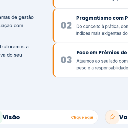
temas de gestão
Pragmatismo com P
02
tuação com
Do conceito à prática, d
índices mais exigentes d
struturamos a
Foco em Prêmios de 
iva do seu
03
Atuamos ao seu lado com
peso e a responsabilidade
Visão
Va
Clique aqui →