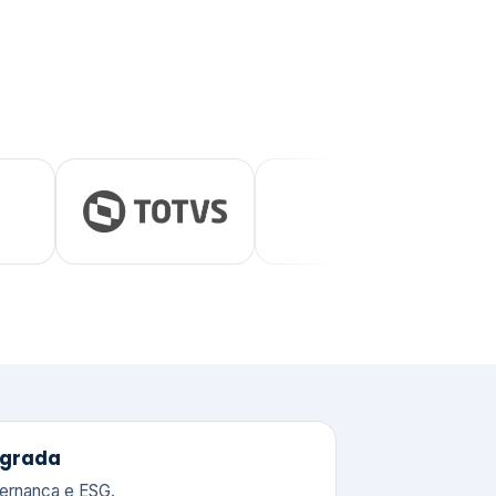
tegrada
vernança e ESG.