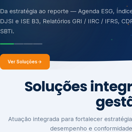
ISO 27701, ISO 42001, ISO 37001, ISO 9001, IS
14001, ISO 45001, ONA e PNQ — Gestão de re
sólidos (PGRS/PMGRS).
Ver Soluções
Soluções integ
gest
Atuação integrada para fortalecer estratégia
desempenho e conformidade