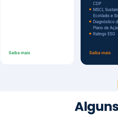
CDP
MSCI, Sustain
EcoVadis e S
Diagnóstico d
Plano de Açã
Ratings ESG
Saiba mais
Saiba mais
Alguns