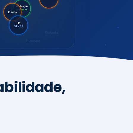
LGPD
Mudanças
Riscos
Climáticas
IFRS
S1 e S2
EcoVadis
Processos
bilidade,