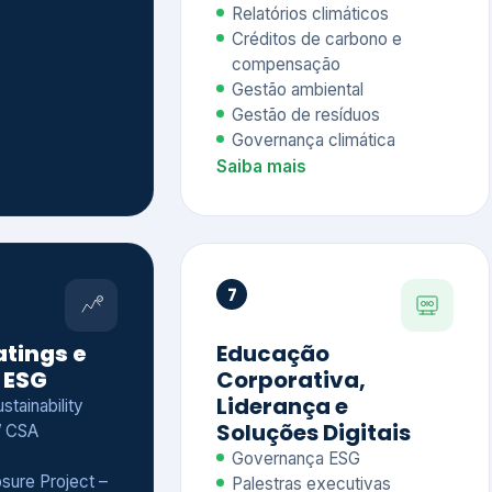
Relatórios climáticos
Créditos de carbono e
compensação
Gestão ambiental
Gestão de resíduos
Governança climática
Saiba mais
7
atings e
Educação
 ESG
Corporativa,
Liderança e
tainability
Soluções Digitais
/ CSA
Governança ESG
sure Project –
Palestras executivas