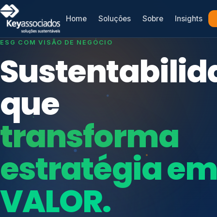
Home
Soluções
Sobre
Insights
SISTEMAS DE GESTÃO OTIMIZADOS E INTEGRADOS
Conformidad
que
protege seu
Índices de Mercado
negócio.
Mudanças Climáticas
Reputação e Cadeia
Reporte Regulatório
Consultoria, auditoria e treinamentos em ISO 2