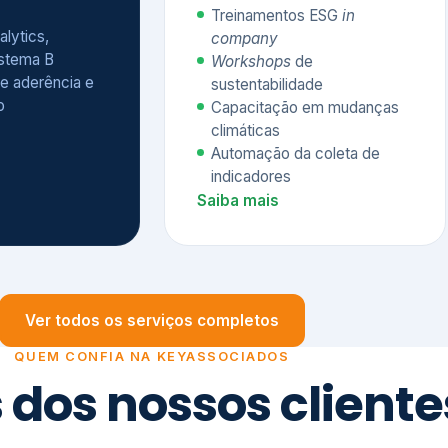
Treinamentos ESG
in
alytics,
company
istema B
Workshops
de
e aderência e
sustentabilidade
o
Capacitação em mudanças
climáticas
Automação da coleta de
indicadores
Saiba mais
Ver todos os serviços completos
QUEM CONFIA NA KEYASSOCIADOS
 dos nossos cliente