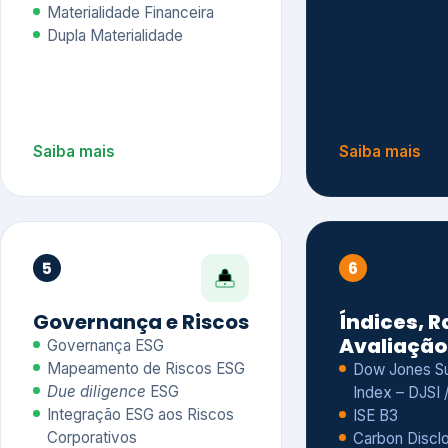
Materialidade Financeira
Dupla Materialidade
Saiba mais
Saiba mais
5
6
Governança e Riscos
Índices, R
Avaliação
Governança ESG
Mapeamento de Riscos ESG
Dow Jones Sus
Due diligence
ESG
Index – DJSI 
Integração ESG aos Riscos
ISE B3
Corporativos
Carbon Disclo