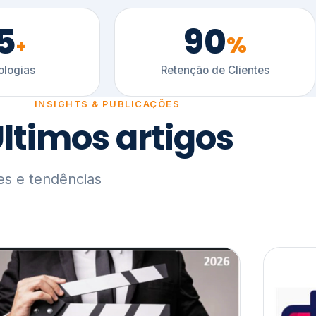
5
90
%
+
logias
Retenção de Clientes
INSIGHTS & PUBLICAÇÕES
ltimos artigos
es e tendências