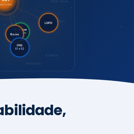
LGPD
Mudanças
Riscos
Climáticas
IFRS
S1 e S2
EcoVadis
Processos
bilidade,