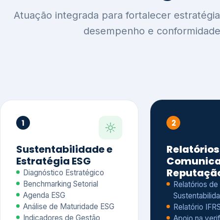
1
2
Sustentabilidade e
Relatórios
Estratégia ESG
Comunica
Reputaçã
Diagnóstico Estratégico
Benchmarking Setorial
Relatórios de
Agenda ESG
Sustentabilida
Análise de Maturidade ESG
Relatório IFR
Indicadores de Gestão
Apoio na veri
Engajamento de
Comunicação
Stakeholders
Infográficos 
Materialidade de Impacto
visuais ESG