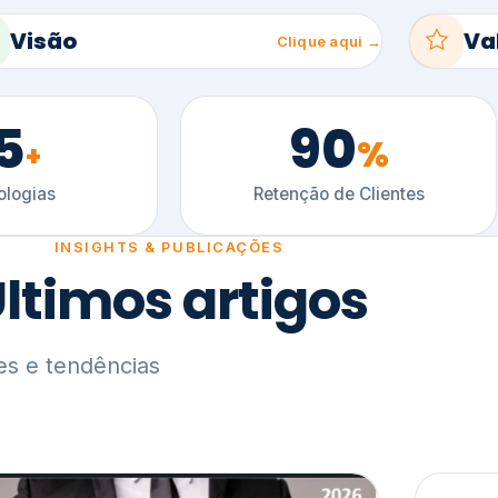
5
90
%
+
logias
Retenção de Clientes
INSIGHTS & PUBLICAÇÕES
ltimos artigos
es e tendências