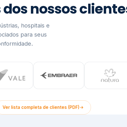
trias, hospitais e
ociados para seus
onformidade.
Ver lista completa de clientes (PDF)
Visão Holística e In
01
O Elo entre Estratégia, Go