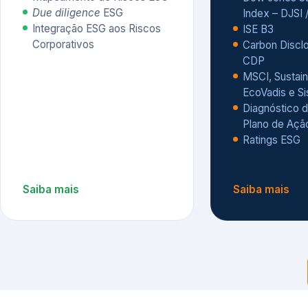
CDP
MSCI, Sustain
EcoVadis e S
Diagnóstico d
Plano de Açã
Ratings ESG
Saiba mais
Saiba mais
Alguns