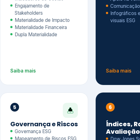
Materialidade Financeira
Dupla Materialidade
Saiba mais
Saiba mais
5
6
Governança e Riscos
Índices, R
Avaliação
Governança ESG
Mapeamento de Riscos ESG
Dow Jones Sus
Due diligence
ESG
Index – DJSI 
Integração ESG aos Riscos
ISE B3
Corporativos
Carbon Disclo