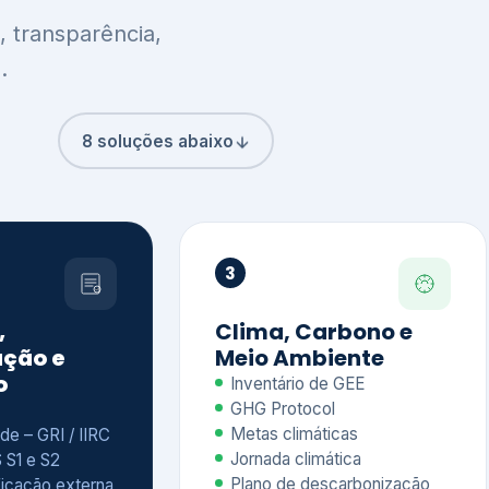
8 soluções abaixo
3
,
Clima, Carbono e
ção e
Meio Ambiente
o
Inventário de GEE
GHG Protocol
Metas climáticas
de – GRI / IIRC
Jornada climática
S S1 e S2
Plano de descarbonização
ficação externa
CDP
 ESG
Riscos e oportunidades
e materiais
climáticas