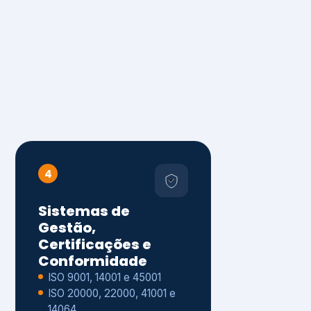
4
Sistemas de
Gestão,
Certificações e
Conformidade
ISO 9001, 14001 e 45001
ISO 20000, 22000, 41001 e
14064
Diagnóstico de aderência
normativa
Auditorias internas