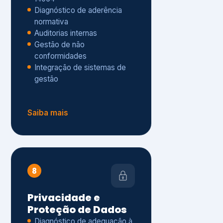
Gestão de não
conformidades
Integração de sistemas de
gestão
Saiba mais
8
Privacidade e
Proteção de Dados
Diagnóstico de adequação à
LGPD
ISO 27001 – Segurança da
Informação