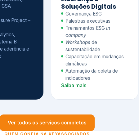
Treinamentos ESG
in
alytics,
company
istema B
Workshops
de
e aderência e
sustentabilidade
o
Capacitação em mudanças
climáticas
Automação da coleta de
indicadores
Saiba mais
Ver todos os serviços completos
QUEM CONFIA NA KEYASSOCIADOS
 dos nossos cliente