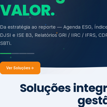
ISO 27701, ISO 42001, ISO 37001, ISO 9001, IS
14001, ISO 45001, ONA e PNQ — Gestão de re
Da estratégia ao reporte — Agenda ESG, Índic
sólidos (PGRS/PMGRS).
DJSI e ISE B3, Relatórios GRI / IIRC / IFRS, CD
SBTi.
Ver Soluções
Soluções integ
gest
Atuação integrada para fortalecer estratégia
desempenho e conformidade