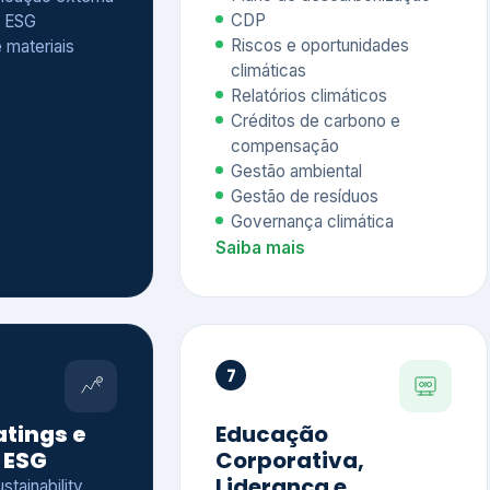
Relatórios climáticos
Créditos de carbono e
compensação
Gestão ambiental
Gestão de resíduos
Governança climática
Saiba mais
7
atings e
Educação
 ESG
Corporativa,
Liderança e
tainability
Soluções Digitais
/ CSA
Governança ESG
sure Project –
Palestras executivas