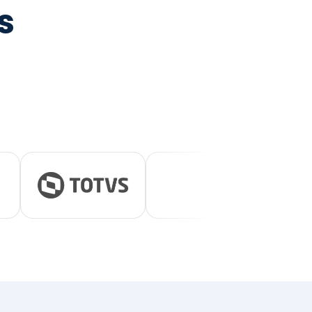
tegrada
vernança e ESG.