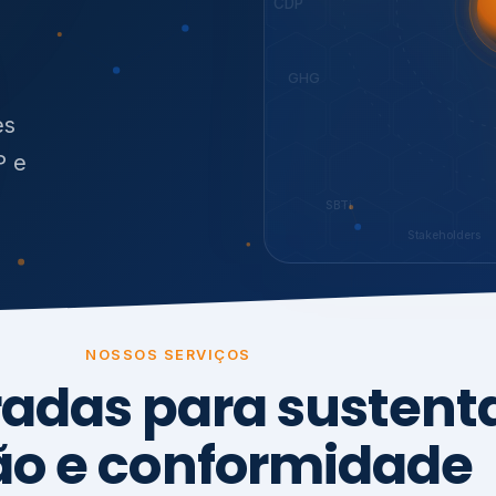
O
síduos
es
P e
SBTi
Stakeholders
NOSSOS SERVIÇOS
radas para sustenta
ão e conformidade
, transparência,
.