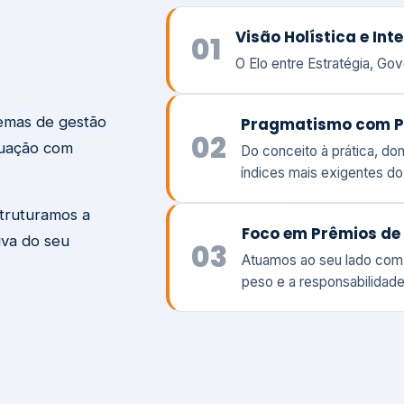
temas de gestão
Pragmatismo com P
02
tuação com
Do conceito à prática, d
índices mais exigentes d
struturamos a
Foco em Prêmios de 
iva do seu
03
Atuamos ao seu lado com
peso e a responsabilidade
Visão
Va
Clique aqui →