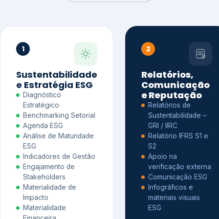
1
2
Sustentabilidade
Relatórios,
e Estratégia ESG
Comunicação
e Reputação
Diagnóstico
Estratégico
Relatórios de
Benchmarking Setorial
Sustentabilidade –
Agenda ESG
GRI / IIRC
Análise de Maturidade
Relatório IFRS S1 e
ESG
S2
Indicadores de Gestão
Apoio na
Engajamento de
verificação externa
Stakeholders
Comunicação ESG
Materialidade de
Infográficos e
Impacto
materiais visuais
Materialidade
ESG
Financeira