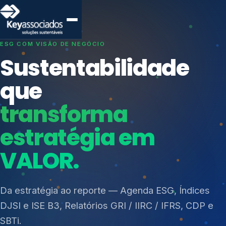
SISTEMAS DE GESTÃO OTIMIZADOS E INTEGRADOS
Conformidade que
protege seu
negócio.
Índices de Mercado
Mudanças Climáticas
Consultoria, auditoria e treinamentos em ISO 27001,
Reputação e Cadeia
ISO 27701, ISO 42001, ISO 37001, ISO 9001, ISO
Reporte Regulatório
14001, ISO 45001, ONA e PNQ — Gestão de
resíduos sólidos (PGRS/PMGRS).