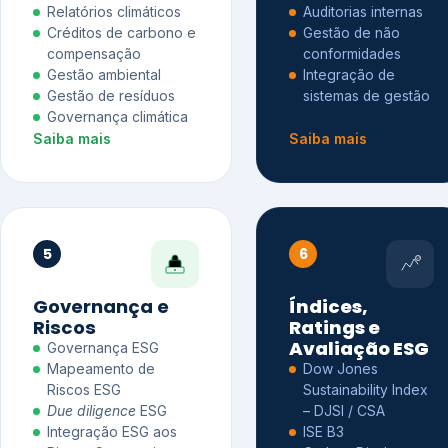
Relatórios climáticos
Auditorias internas
Créditos de carbono e
Gestão de não
compensação
conformidades
Gestão ambiental
Integração de
Gestão de resíduos
sistemas de gestão
Governança climática
Saiba mais
Saiba mais
5
6
Governança e
Índices,
Riscos
Ratings e
Avaliação ESG
Governança ESG
Mapeamento de
Dow Jones
Riscos ESG
Sustainability Index
Due diligence
ESG
– DJSI / CSA
Integração ESG aos
ISE B3