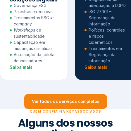
Governança ESG
adequação à LGPD
Palestras executivas
ISO 27001 –
Treinamentos ESG
in
Segurança da
company
Informação
Workshops
de
Políticas, controles
sustentabilidade
e riscos
Capacitação em
cibernéticos
mudanças climáticas
Treinamentos em
Automação da coleta
Segurança da
de indicadores
Informação
Saiba mais
Saiba mais
Ver todos os serviços completos
QUEM CONFIA NA KEYASSOCIADOS
Alguns dos nossos