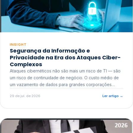
INSIGHT
Segurança da Informação e
Privacidade na Era dos Ataques Ciber-
Complexos
Ataques cibernéticos não são mais um risco de TI — são
um risco de continuidade de negócio. O custo médio de
um vazamento de dados para grandes corporações
ultrapassa a casa dos milhões, sem contar o dano
29 de jul. de 2026
Ler artigo
→
reputacional e o risco regulatório junto a órgãos como a
ANPD.