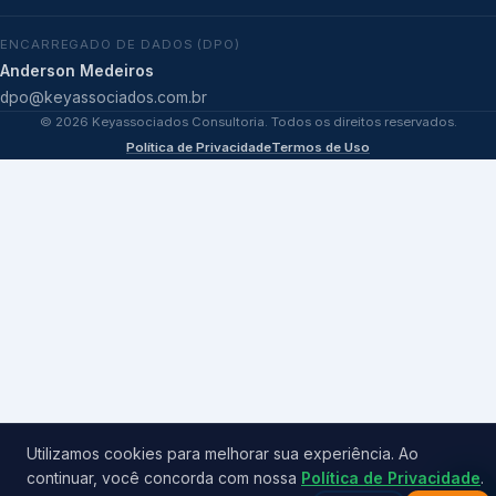
ENCARREGADO DE DADOS (DPO)
Anderson Medeiros
dpo@keyassociados.com.br
©
2026
Keyassociados Consultoria. Todos os direitos reservados.
Política de Privacidade
Termos de Uso
Utilizamos cookies para melhorar sua experiência. Ao
continuar, você concorda com nossa
Política de Privacidade
.