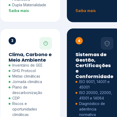
Dupla Materialidade
Saiba mais
Saiba mais
3
4
Clima, Carbono e
Sistemas de
Meio Ambiente
Gestão,
Certificações
Inventário de GEE
e
GHG Protocol
Conformidade
Metas climáticas
Jornada climática
ISO 9001, 14001 e
Plano de
45001
descarbonização
ISO 20000, 22000,
CDP
41001 e 14064
Riscos e
Diagnóstico de
oportunidades
aderência
climáticas
normativa