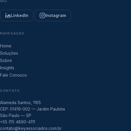
ISO.
LinkedIn
Instagram
NAVEGAÇÃO
Home
Soluções
Sobre
Insights
Fale Conosco
CONTATO
Alameda Santos, 1165
CEP: 01419-002 — Jardim Paulista
São Paulo — SP
+55 (11) 4890-4111
contato@keyassociados.com.br