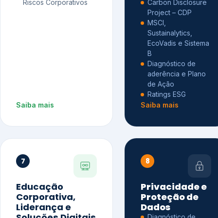
Riscos Corporativos
Carbon Disclosure
Project – CDP
MSCI,
Sustainalytics,
EcoVadis e Sistema
B
Diagnóstico de
aderência e Plano
de Ação
Ratings ESG
Saiba mais
Saiba mais
7
8
Educação
Privacidade e
Corporativa,
Proteção de
Liderança e
Dados
Soluções Digitais
Diagnóstico de