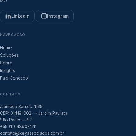
ISO.
LinkedIn
Instagram
NAVEGAÇÃO
Home
Soluções
Sobre
Insights
Fale Conosco
CONTATO
Alameda Santos, 1165
CEP: 01419-002 — Jardim Paulista
São Paulo — SP
+55 (11) 4890-4111
contato@keyassociados.com.br