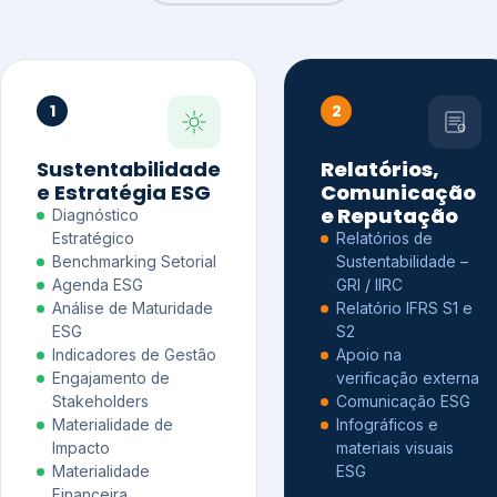
1
2
Sustentabilidade
Relatórios,
e Estratégia ESG
Comunicação
e Reputação
Diagnóstico
Estratégico
Relatórios de
Benchmarking Setorial
Sustentabilidade –
Agenda ESG
GRI / IIRC
Análise de Maturidade
Relatório IFRS S1 e
ESG
S2
Indicadores de Gestão
Apoio na
Engajamento de
verificação externa
Stakeholders
Comunicação ESG
Materialidade de
Infográficos e
Impacto
materiais visuais
Materialidade
ESG
Financeira