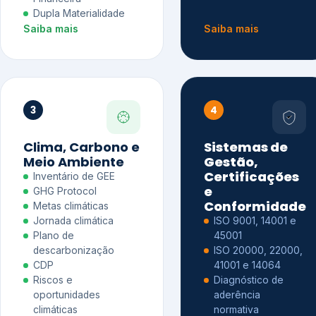
Dupla Materialidade
Saiba mais
Saiba mais
3
4
Clima, Carbono e
Sistemas de
Meio Ambiente
Gestão,
Certificações
Inventário de GEE
e
GHG Protocol
Conformidade
Metas climáticas
Jornada climática
ISO 9001, 14001 e
Plano de
45001
descarbonização
ISO 20000, 22000,
CDP
41001 e 14064
Riscos e
Diagnóstico de
oportunidades
aderência
climáticas
normativa