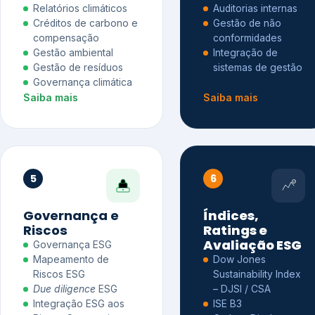
Relatórios climáticos
Auditorias internas
Créditos de carbono e
Gestão de não
compensação
conformidades
Gestão ambiental
Integração de
Gestão de resíduos
sistemas de gestão
Governança climática
Saiba mais
Saiba mais
5
6
Governança e
Índices,
Riscos
Ratings e
Avaliação ESG
Governança ESG
Mapeamento de
Dow Jones
Riscos ESG
Sustainability Index
Due diligence
ESG
– DJSI / CSA
Integração ESG aos
ISE B3