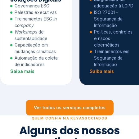
Governança ESG
adequação à LGPD
Palestras executivas
ISO 27001 –
Treinamentos ESG
in
Segurança da
company
Informação
Workshops
de
Políticas, controles
sustentabilidade
e riscos
Capacitação em
cibernéticos
mudanças climáticas
Treinamentos em
Automação da coleta
Segurança da
de indicadores
Informação
Saiba mais
Saiba mais
Ver todos os serviços completos
QUEM CONFIA NA KEYASSOCIADOS
Alguns dos nossos