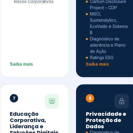
Riscos Corporativos
Carbon Disclosure
Project – CDP
MSCI,
Sustainalytics,
EcoVadis e Sistema
B
Diagnóstico de
aderência e Plano
de Ação
Ratings ESG
Saiba mais
Saiba mais
7
8
Educação
Privacidade e
Corporativa,
Proteção de
Liderança e
Dados
Soluções Digitais
Diagnóstico de