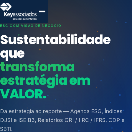
SISTEMAS DE GESTÃO OTIMIZADOS E INTEGRADOS
Conformidade que
protege seu
negócio.
Índices de Mercado
Mudanças Climáticas
Consultoria, auditoria e treinamentos em ISO 27001,
Reputação e Cadeia
ISO 27701, ISO 42001, ISO 37001, ISO 9001, ISO
Reporte Regulatório
14001, ISO 45001, ONA e PNQ — Gestão de
resíduos sólidos (PGRS/PMGRS).