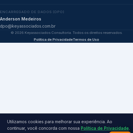
ENCARREGADO DE DADOS (DPO)
Anderson Medeiros
dpo@keyassociados.com.br
©
2026
Keyassociados Consultoria. Todos os direitos reservados.
Política de Privacidade
Termos de Uso
Utilizamos cookies para melhorar sua experiência. Ao
continuar, você concorda com nossa
Política de Privacidade
.