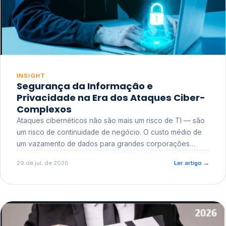
INSIGHT
Segurança da Informação e
Privacidade na Era dos Ataques Ciber-
Complexos
Ataques cibernéticos não são mais um risco de TI — são
um risco de continuidade de negócio. O custo médio de
um vazamento de dados para grandes corporações
ultrapassa a casa dos milhões, sem contar o dano
29 de jul. de 2026
Ler artigo
→
reputacional e o risco regulatório junto a órgãos como a
ANPD.