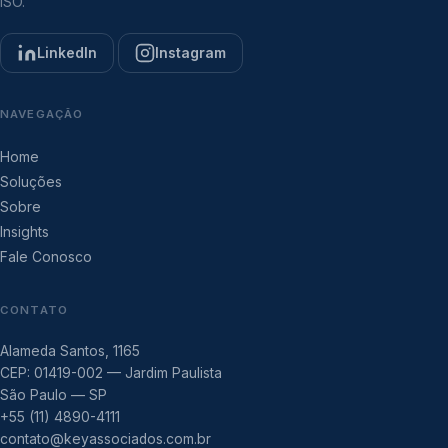
ISO.
LinkedIn
Instagram
NAVEGAÇÃO
Home
Soluções
Sobre
Insights
Fale Conosco
CONTATO
Alameda Santos, 1165
CEP: 01419-002 — Jardim Paulista
São Paulo — SP
+55 (11) 4890-4111
contato@keyassociados.com.br