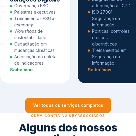
Governança ESG
adequação à LGPD
Palestras executivas
ISO 27001 –
Treinamentos ESG
in
Segurança da
company
Informação
Workshops
de
Políticas, controles
sustentabilidade
e riscos
Capacitação em
cibernéticos
mudanças climáticas
Treinamentos em
Automação da coleta
Segurança da
de indicadores
Informação
Saiba mais
Saiba mais
Ver todos os serviços completos
QUEM CONFIA NA KEYASSOCIADOS
Alguns dos nossos