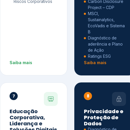
Riscos Corporativos
Carbon Disclosure
Project – CDP
MSCI,
Sustainalytics,
EcoVadis e Sistema
B
Diagnóstico de
aderência e Plano
de Ação
Ratings ESG
Saiba mais
Saiba mais
7
8
Educação
Privacidade e
Corporativa,
Proteção de
Liderança e
Dados
Soluções Digitais
Diagnóstico de