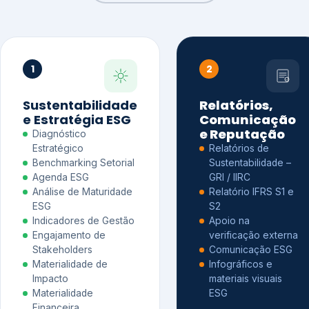
1
2
Sustentabilidade
Relatórios,
e Estratégia ESG
Comunicação
e Reputação
Diagnóstico
Estratégico
Relatórios de
Benchmarking Setorial
Sustentabilidade –
Agenda ESG
GRI / IIRC
Análise de Maturidade
Relatório IFRS S1 e
ESG
S2
Indicadores de Gestão
Apoio na
Engajamento de
verificação externa
Stakeholders
Comunicação ESG
Materialidade de
Infográficos e
Impacto
materiais visuais
Materialidade
ESG
Financeira