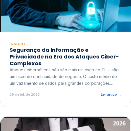
INSIGHT
Segurança da Informação e
Privacidade na Era dos Ataques Ciber-
Complexos
Ataques cibernéticos não são mais um risco de TI — são
um risco de continuidade de negócio. O custo médio de
um vazamento de dados para grandes corporações
ultrapassa a casa dos milhões, sem contar o dano
29 de jul. de 2026
Ler artigo
→
reputacional e o risco regulatório junto a órgãos como a
ANPD.