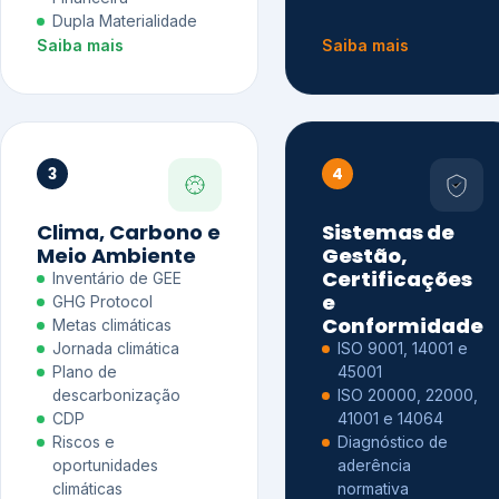
Dupla Materialidade
Saiba mais
Saiba mais
3
4
Clima, Carbono e
Sistemas de
Meio Ambiente
Gestão,
Certificações
Inventário de GEE
e
GHG Protocol
Conformidade
Metas climáticas
Jornada climática
ISO 9001, 14001 e
Plano de
45001
descarbonização
ISO 20000, 22000,
CDP
41001 e 14064
Riscos e
Diagnóstico de
oportunidades
aderência
climáticas
normativa