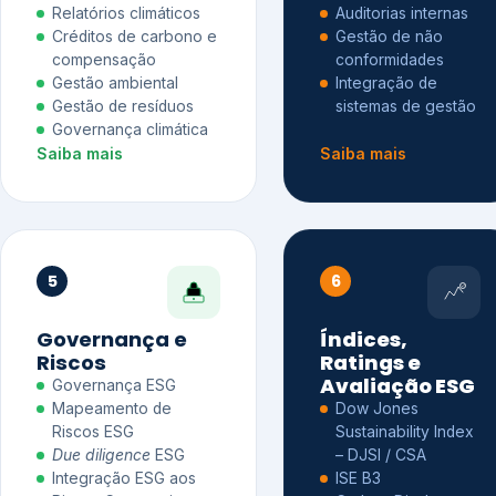
Relatórios climáticos
Auditorias internas
Créditos de carbono e
Gestão de não
compensação
conformidades
Gestão ambiental
Integração de
Gestão de resíduos
sistemas de gestão
Governança climática
Saiba mais
Saiba mais
5
6
Governança e
Índices,
Riscos
Ratings e
Avaliação ESG
Governança ESG
Mapeamento de
Dow Jones
Riscos ESG
Sustainability Index
Due diligence
ESG
– DJSI / CSA
Integração ESG aos
ISE B3