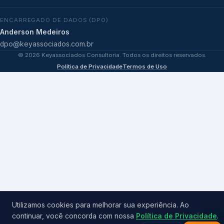
ENCARREGADO DE DADOS (DPO)
Anderson Medeiros
dpo@keyassociados.com.br
©
2026
Keyassociados Consultoria. Todos os direitos reservados.
Política de Privacidade
Termos de Uso
Utilizamos cookies para melhorar sua experiência. Ao
continuar, você concorda com nossa
Política de Privacidade
.