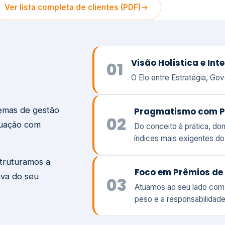
temas de gestão
Pragmatismo com P
02
tuação com
Do conceito à prática, d
índices mais exigentes d
struturamos a
Foco em Prêmios de 
iva do seu
03
Atuamos ao seu lado com
peso e a responsabilidade
Visão
Va
Clique aqui →