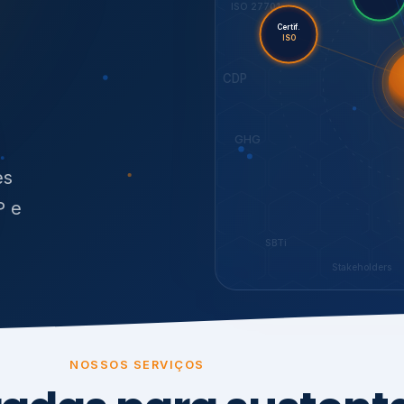
O
síduos
SBTi
Stakeholders
NOSSOS SERVIÇOS
radas para sustenta
ão e conformidade
, transparência,
.