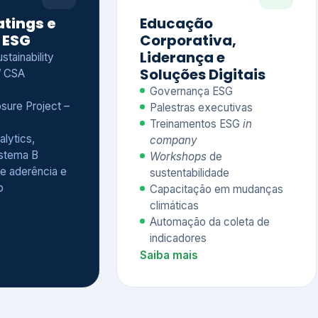
Treinamentos ESG
in
alytics,
company
istema B
Workshops
de
e aderência e
sustentabilidade
o
Capacitação em mudanças
climáticas
Automação da coleta de
indicadores
Saiba mais
Ver todos os serviços completos
QUEM CONFIA NA KEYASSOCIADOS
 dos nossos cliente