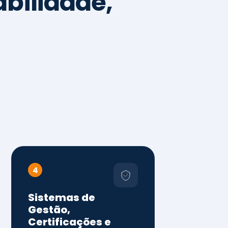
4
Sistemas de
Gestão,
Certificações e
Conformidade
ISO 9001, 14001 e 45001
ISO 20000, 22000, 41001 e
14064
Diagnóstico de aderência
normativa
Auditorias internas