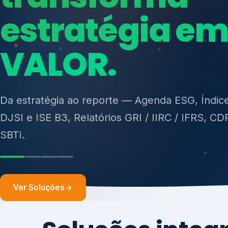
ISO 27701, ISO 42001, ISO 37001, ISO 9001, IS
14001, ISO 45001, ONA e PNQ — Gestão de re
sólidos (PGRS/PMGRS).
Ver Soluções
Soluções integ
gest
Atuação integrada para fortalecer estratégia
desempenho e conformidade