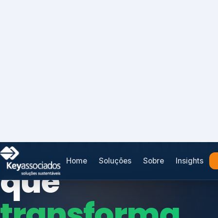
Home
Soluções
Sobre
Insights
SISTEMAS DE GESTÃO OTIMIZADOS E INTEGRADOS
Conformidad
que
protege seu
Índices de Mercado
negócio.
Mudanças Climáticas
Reputação e Cadeia
Reporte Regulatório
Consultoria, auditoria e treinamentos em ISO 2