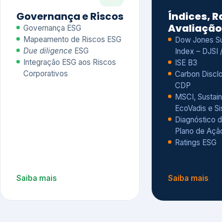
CDP
MSCI, Sustain
EcoVadis e S
Diagnóstico d
Plano de Açã
Ratings ESG
Saiba mais
Saiba mais
Alguns