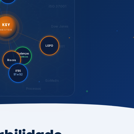
LGPD
Mudanças
Riscos
Climáticas
IFRS
S1 e S2
EcoVadis
Processos
bilidade,