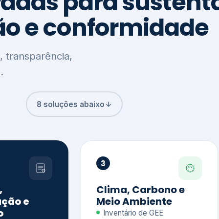
8 soluções abaixo
3
,
Clima, Carbono e
ção e
Meio Ambiente
o
Inventário de GEE
GHG Protocol
Metas climáticas
de – GRI / IIRC
Jornada climática
S S1 e S2
Plano de descarbonização
ficação externa
CDP
 ESG
Riscos e oportunidades
e materiais
climáticas