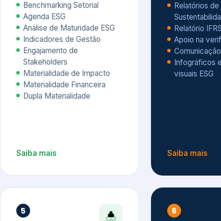
Materialidade Financeira
Dupla Materialidade
Saiba mais
Saiba mais
5
6
Governança e Riscos
Índices, R
Avaliação
Governança ESG
Mapeamento de Riscos ESG
Dow Jones Sus
Due diligence
ESG
Index – DJSI 
Integração ESG aos Riscos
ISE B3
Corporativos
Carbon Disclo