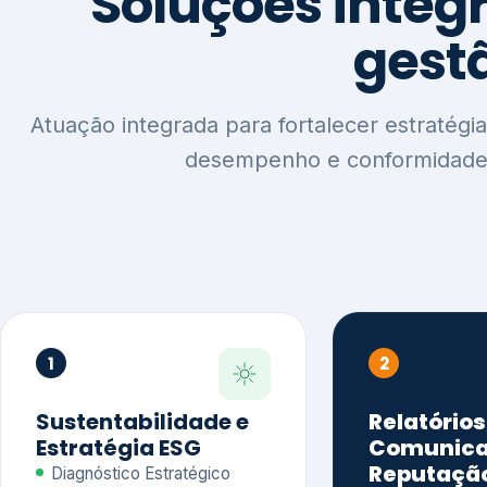
1
2
Sustentabilidade e
Relatórios
Estratégia ESG
Comunica
Reputaçã
Diagnóstico Estratégico
Benchmarking Setorial
Relatórios de
Agenda ESG
Sustentabilida
Análise de Maturidade ESG
Relatório IFR
Indicadores de Gestão
Apoio na veri
Engajamento de
Comunicação
Stakeholders
Infográficos 
Materialidade de Impacto
visuais ESG