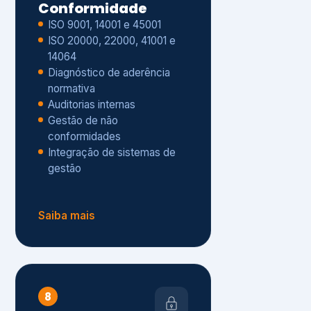
Gestão de não
conformidades
Integração de sistemas de
gestão
Saiba mais
8
Privacidade e
Proteção de Dados
Diagnóstico de adequação à
LGPD
ISO 27001 – Segurança da
Informação