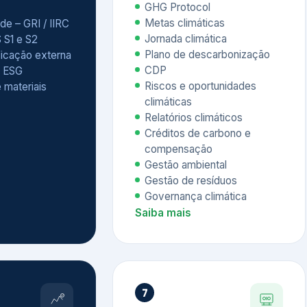
Relatórios climáticos
Créditos de carbono e
compensação
Gestão ambiental
Gestão de resíduos
Governança climática
Saiba mais
7
atings e
Educação
 ESG
Corporativa,
Liderança e
tainability
Soluções Digitais
/ CSA
Governança ESG
sure Project –
Palestras executivas