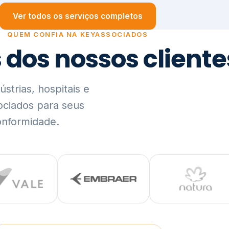
trias, hospitais e
ociados para seus
onformidade.
Ver lista completa de clientes (PDF)
Visão Holística e In
01
O Elo entre Estratégia, Go