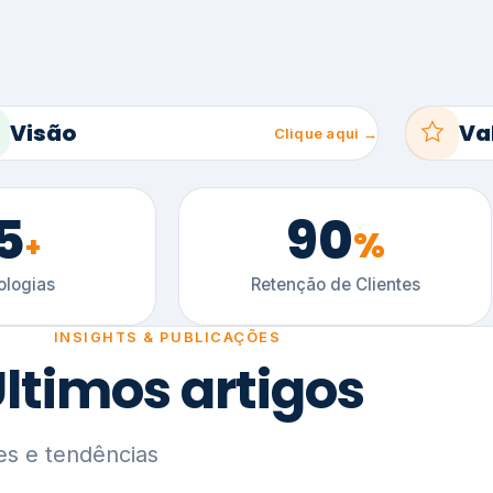
5
90
%
+
logias
Retenção de Clientes
INSIGHTS & PUBLICAÇÕES
ltimos artigos
es e tendências