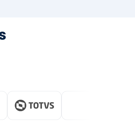
tegrada
vernança e ESG.