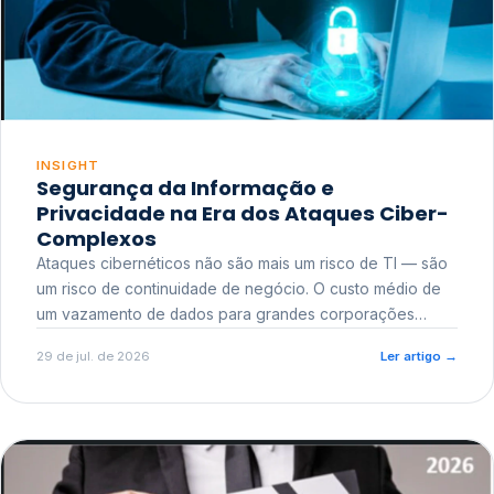
INSIGHT
Segurança da Informação e
Privacidade na Era dos Ataques Ciber-
Complexos
Ataques cibernéticos não são mais um risco de TI — são
um risco de continuidade de negócio. O custo médio de
um vazamento de dados para grandes corporações
ultrapassa a casa dos milhões, sem contar o dano
29 de jul. de 2026
Ler artigo
→
reputacional e o risco regulatório junto a órgãos como a
ANPD.