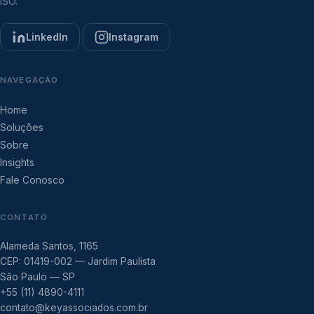
ISO.
LinkedIn
Instagram
NAVEGAÇÃO
Home
Soluções
Sobre
Insights
Fale Conosco
CONTATO
Alameda Santos, 1165
CEP: 01419-002 — Jardim Paulista
São Paulo — SP
+55 (11) 4890-4111
contato@keyassociados.com.br