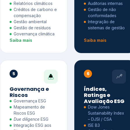
Relatórios climáticos
Auditorias internas
Créditos de carbono e
Gestão de não
compensação
conformidades
Gestão ambiental
Integração de
Gestão de resíduos
sistemas de gestão
Governança climática
Saiba mais
Saiba mais
5
6
Governança e
Índices,
Riscos
Ratings e
Avaliação ESG
Governança ESG
Mapeamento de
Dow Jones
Riscos ESG
Sustainability Index
Due diligence
ESG
– DJSI / CSA
Integração ESG aos
ISE B3