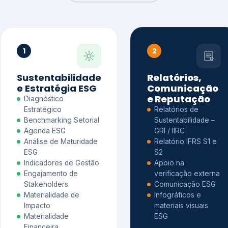
1
2
Sustentabilidade
Relatórios,
e Estratégia ESG
Comunicação
e Reputação
Diagnóstico
Estratégico
Relatórios de
Benchmarking Setorial
Sustentabilidade –
Agenda ESG
GRI / IIRC
Análise de Maturidade
Relatório IFRS S1 e
ESG
S2
Indicadores de Gestão
Apoio na
Engajamento de
verificação externa
Stakeholders
Comunicação ESG
Materialidade de
Infográficos e
Impacto
materiais visuais
Materialidade
ESG
Financeira