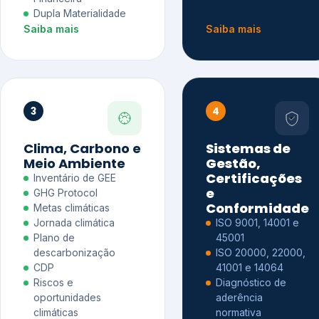
Dupla Materialidade
Saiba mais
Saiba mais
3
4
Clima, Carbono e
Sistemas de
Meio Ambiente
Gestão,
Certificações
Inventário de GEE
e
GHG Protocol
Conformidade
Metas climáticas
Jornada climática
ISO 9001, 14001 e
Plano de
45001
descarbonização
ISO 20000, 22000,
CDP
41001 e 14064
Riscos e
Diagnóstico de
oportunidades
aderência
climáticas
normativa