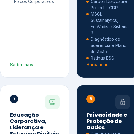
Riscos Corporativos
Carbon Disclosure
Project – CDP
MSCI,
Sustainalytics,
EcoVadis e Sistema
B
Diagnóstico de
aderência e Plano
de Ação
Ratings ESG
Saiba mais
Saiba mais
7
8
Educação
Privacidade e
Corporativa,
Proteção de
Liderança e
Dados
Soluções Digitais
Diagnóstico de