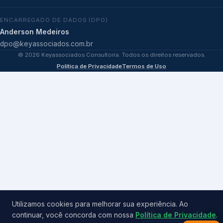
ENCARREGADO DE DADOS (DPO)
Anderson Medeiros
dpo@keyassociados.com.br
©
2026
Keyassociados Consultoria. Todos os direitos reservados.
Política de Privacidade
Termos de Uso
Utilizamos cookies para melhorar sua experiência. Ao
continuar, você concorda com nossa
Política de Privacidade
.