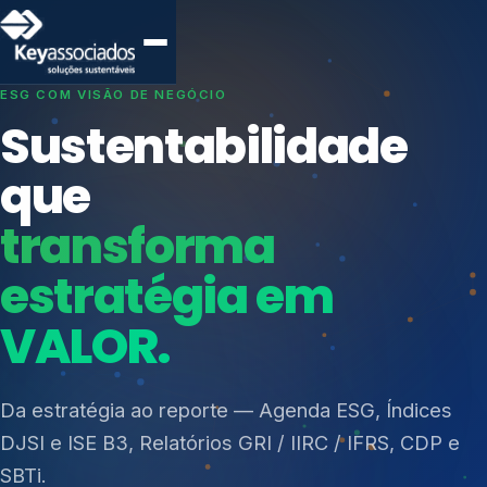
SISTEMAS DE GESTÃO OTIMIZADOS E INTEGRADOS
Conformidade que
protege seu
negócio.
Índices de Mercado
Mudanças Climáticas
Consultoria, auditoria e treinamentos em ISO 27001,
Reputação e Cadeia
ISO 27701, ISO 42001, ISO 37001, ISO 9001, ISO
Reporte Regulatório
14001, ISO 45001, ONA e PNQ — Gestão de
resíduos sólidos (PGRS/PMGRS).