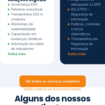
Governança ESG
adequação à LGPD
Palestras executivas
ISO 27001 –
Treinamentos ESG
in
Segurança da
company
Informação
Workshops
de
Políticas, controles
sustentabilidade
e riscos
Capacitação em
cibernéticos
mudanças climáticas
Treinamentos em
Automação da coleta
Segurança da
de indicadores
Informação
Saiba mais
Saiba mais
Ver todos os serviços completos
QUEM CONFIA NA KEYASSOCIADOS
Alguns dos nossos