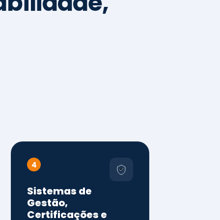
4
Sistemas de
Gestão,
Certificações e
Conformidade
ISO 9001, 14001 e 45001
ISO 20000, 22000, 41001 e
14064
Diagnóstico de aderência
normativa
Auditorias internas