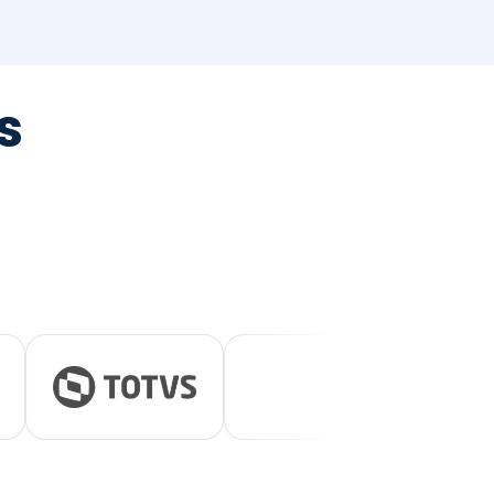
tegrada
vernança e ESG.