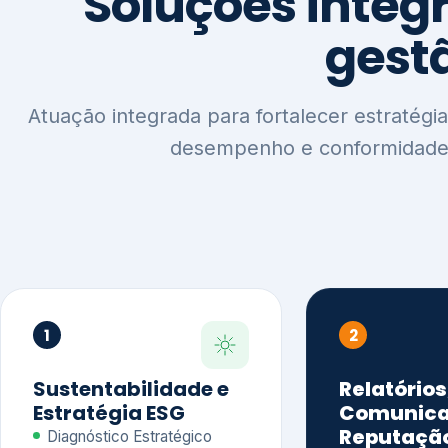
1
2
Sustentabilidade e
Relatórios
Estratégia ESG
Comunica
Reputaçã
Diagnóstico Estratégico
Benchmarking Setorial
Relatórios de
Agenda ESG
Sustentabilida
Análise de Maturidade ESG
Relatório IFR
Indicadores de Gestão
Apoio na veri
Engajamento de
Comunicação
Stakeholders
Infográficos 
Materialidade de Impacto
visuais ESG