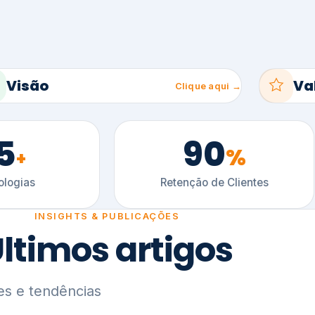
5
90
%
+
logias
Retenção de Clientes
INSIGHTS & PUBLICAÇÕES
ltimos artigos
es e tendências