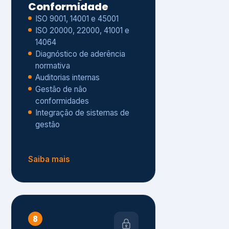
Gestão de não
conformidades
Integração de sistemas de
gestão
Saiba mais
8
Privacidade e
Proteção de Dados
Diagnóstico de adequação à
LGPD
ISO 27001 – Segurança da
Informação