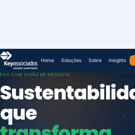
Home
Soluções
Sobre
Insights
SISTEMAS DE GESTÃO OTIMIZADOS E INTEGRADOS
Conformidad
que
protege seu
Índices de Mercado
negócio.
Mudanças Climáticas
Reputação e Cadeia
Reporte Regulatório
Consultoria, auditoria e treinamentos em ISO 2