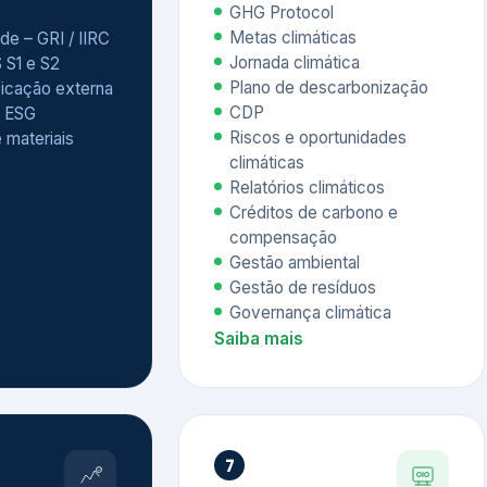
Relatórios climáticos
Créditos de carbono e
compensação
Gestão ambiental
Gestão de resíduos
Governança climática
Saiba mais
7
atings e
Educação
 ESG
Corporativa,
Liderança e
tainability
Soluções Digitais
/ CSA
Governança ESG
sure Project –
Palestras executivas