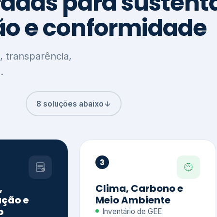
8 soluções abaixo
3
,
Clima, Carbono e
ção e
Meio Ambiente
o
Inventário de GEE
GHG Protocol
Metas climáticas
de – GRI / IIRC
Jornada climática
S S1 e S2
Plano de descarbonização
ficação externa
CDP
 ESG
Riscos e oportunidades
e materiais
climáticas