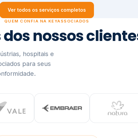
trias, hospitais e
ociados para seus
onformidade.
Ver lista completa de clientes (PDF)
Visão Holística e In
01
O Elo entre Estratégia, Go