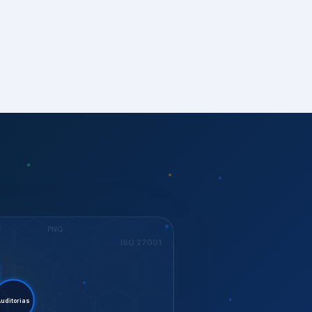
S
PNQ
ISO 27001
stent.
ESG
orias
ISO 37001
KEY
Dow Jones
GESTÃO
ISO 14001