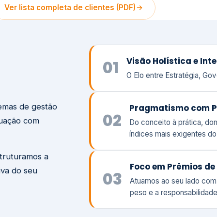
temas de gestão
Pragmatismo com P
02
tuação com
Do conceito à prática, d
índices mais exigentes d
struturamos a
Foco em Prêmios de 
iva do seu
03
Atuamos ao seu lado com
peso e a responsabilidade
Visão
Va
Clique aqui →