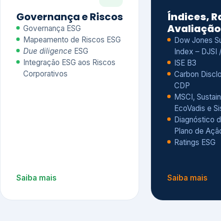
CDP
MSCI, Sustain
EcoVadis e S
Diagnóstico d
Plano de Açã
Ratings ESG
Saiba mais
Saiba mais
Alguns