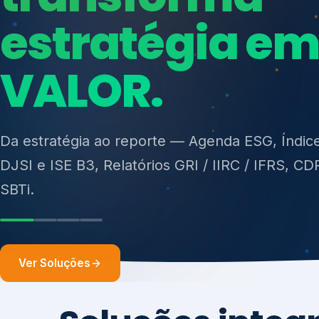
ISO 27701, ISO 42001, ISO 37001, ISO 9001, IS
14001, ISO 45001, ONA e PNQ — Gestão de re
sólidos (PGRS/PMGRS).
Ver Soluções
Soluções integ
gest
Atuação integrada para fortalecer estratégia
desempenho e conformidade