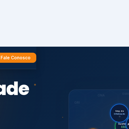
Fale Conosco
e
ESR
ONA
GRI
Seg. da
Informação
SI
Su
Audit
Certif.
ISO 27701
ISO
CDP
7001,
GHG