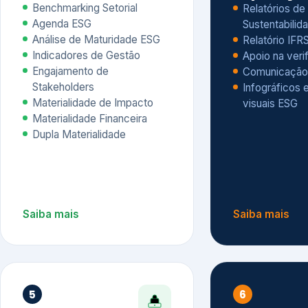
Materialidade Financeira
Dupla Materialidade
Saiba mais
Saiba mais
5
6
Governança e Riscos
Índices, R
Avaliação
Governança ESG
Mapeamento de Riscos ESG
Dow Jones Sus
Due diligence
ESG
Index – DJSI 
Integração ESG aos Riscos
ISE B3
Corporativos
Carbon Disclo