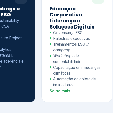
Treinamentos ESG
in
alytics,
company
istema B
Workshops
de
e aderência e
sustentabilidade
o
Capacitação em mudanças
climáticas
Automação da coleta de
indicadores
Saiba mais
Ver todos os serviços completos
QUEM CONFIA NA KEYASSOCIADOS
 dos nossos cliente