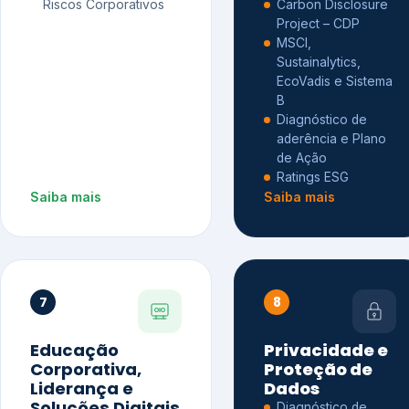
Riscos Corporativos
Carbon Disclosure
Project – CDP
MSCI,
Sustainalytics,
EcoVadis e Sistema
B
Diagnóstico de
aderência e Plano
de Ação
Ratings ESG
Saiba mais
Saiba mais
7
8
Educação
Privacidade e
Corporativa,
Proteção de
Liderança e
Dados
Soluções Digitais
Diagnóstico de