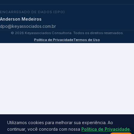
ENCARREGADO DE DADOS (DPO)
Anderson Medeiros
dpo@keyassociados.com.br
©
2026
Keyassociados Consultoria. Todos os direitos reservados.
Política de Privacidade
Termos de Uso
Utilizamos cookies para melhorar sua experiência. Ao
continuar, você concorda com nossa
Política de Privacidade
.