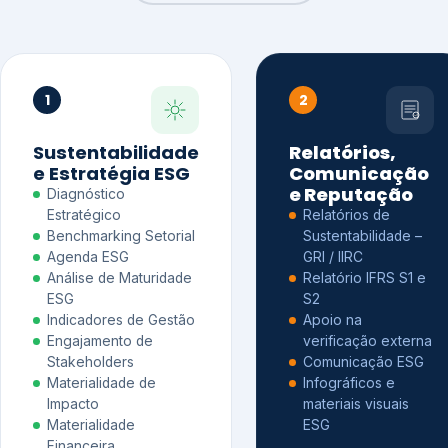
1
2
Sustentabilidade
Relatórios,
e Estratégia ESG
Comunicação
e Reputação
Diagnóstico
Estratégico
Relatórios de
Benchmarking Setorial
Sustentabilidade –
Agenda ESG
GRI / IIRC
Análise de Maturidade
Relatório IFRS S1 e
ESG
S2
Indicadores de Gestão
Apoio na
Engajamento de
verificação externa
Stakeholders
Comunicação ESG
Materialidade de
Infográficos e
Impacto
materiais visuais
Materialidade
ESG
Financeira