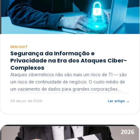
INSIGHT
Segurança da Informação e
Privacidade na Era dos Ataques Ciber-
Complexos
Ataques cibernéticos não são mais um risco de TI — são
um risco de continuidade de negócio. O custo médio de
um vazamento de dados para grandes corporações
ultrapassa a casa dos milhões, sem contar o dano
29 de jul. de 2026
Ler artigo
→
reputacional e o risco regulatório junto a órgãos como a
ANPD.