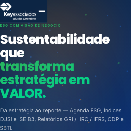
SISTEMAS DE GESTÃO OTIMIZADOS E INTEGRADOS
Conformidade que
protege seu
negócio.
Índices de Mercado
Mudanças Climáticas
Consultoria, auditoria e treinamentos em ISO 27001,
Reputação e Cadeia
ISO 27701, ISO 42001, ISO 37001, ISO 9001, ISO
Reporte Regulatório
14001, ISO 45001, ONA e PNQ — Gestão de
resíduos sólidos (PGRS/PMGRS).