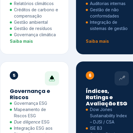
Relatórios climáticos
Auditorias internas
Créditos de carbono e
Gestão de não
compensação
conformidades
Gestão ambiental
Integração de
Gestão de resíduos
sistemas de gestão
Governança climática
Saiba mais
Saiba mais
5
6
Governança e
Índices,
Riscos
Ratings e
Avaliação ESG
Governança ESG
Mapeamento de
Dow Jones
Riscos ESG
Sustainability Index
Due diligence
ESG
– DJSI / CSA
Integração ESG aos
ISE B3