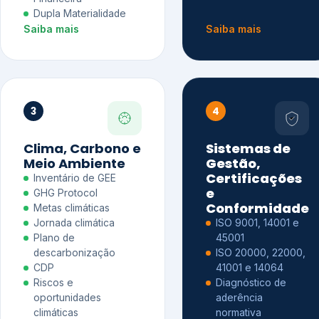
Dupla Materialidade
Saiba mais
Saiba mais
3
4
Clima, Carbono e
Sistemas de
Meio Ambiente
Gestão,
Certificações
Inventário de GEE
e
GHG Protocol
Conformidade
Metas climáticas
Jornada climática
ISO 9001, 14001 e
Plano de
45001
descarbonização
ISO 20000, 22000,
CDP
41001 e 14064
Riscos e
Diagnóstico de
oportunidades
aderência
climáticas
normativa