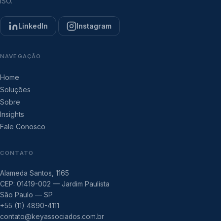
ISO.
LinkedIn
Instagram
NAVEGAÇÃO
Home
Soluções
Sobre
Insights
Fale Conosco
CONTATO
Alameda Santos, 1165
CEP: 01419-002 — Jardim Paulista
São Paulo — SP
+55 (11) 4890-4111
contato@keyassociados.com.br