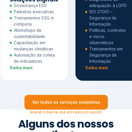
Governança ESG
adequação à LGPD
Palestras executivas
ISO 27001 –
Treinamentos ESG
in
Segurança da
company
Informação
Workshops
de
Políticas, controles
sustentabilidade
e riscos
Capacitação em
cibernéticos
mudanças climáticas
Treinamentos em
Automação da coleta
Segurança da
de indicadores
Informação
Saiba mais
Saiba mais
Ver todos os serviços completos
QUEM CONFIA NA KEYASSOCIADOS
Alguns dos nossos