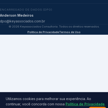
ENCARREGADO DE DADOS (DPO)
Anderson Medeiros
dpo@keyassociados.com.br
©
2026
Keyassociados Consultoria. Todos os direitos reservados.
Política de Privacidade
Termos de Uso
Utilizamos cookies para melhorar sua experiência. Ao
continuar, você concorda com nossa
Política de Privacidade
.