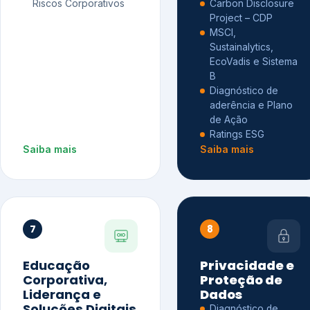
Riscos Corporativos
Carbon Disclosure
Project – CDP
MSCI,
Sustainalytics,
EcoVadis e Sistema
B
Diagnóstico de
aderência e Plano
de Ação
Ratings ESG
Saiba mais
Saiba mais
7
8
Educação
Privacidade e
Corporativa,
Proteção de
Liderança e
Dados
Soluções Digitais
Diagnóstico de