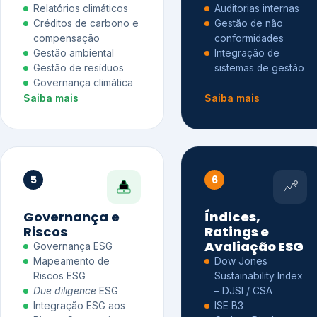
Relatórios climáticos
Auditorias internas
Créditos de carbono e
Gestão de não
compensação
conformidades
Gestão ambiental
Integração de
Gestão de resíduos
sistemas de gestão
Governança climática
Saiba mais
Saiba mais
5
6
Governança e
Índices,
Riscos
Ratings e
Avaliação ESG
Governança ESG
Mapeamento de
Dow Jones
Riscos ESG
Sustainability Index
Due diligence
ESG
– DJSI / CSA
Integração ESG aos
ISE B3