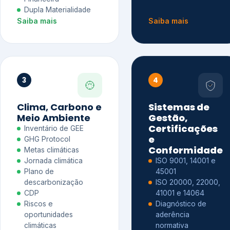
Dupla Materialidade
Saiba mais
Saiba mais
3
4
Clima, Carbono e
Sistemas de
Meio Ambiente
Gestão,
Certificações
Inventário de GEE
e
GHG Protocol
Conformidade
Metas climáticas
Jornada climática
ISO 9001, 14001 e
Plano de
45001
descarbonização
ISO 20000, 22000,
CDP
41001 e 14064
Riscos e
Diagnóstico de
oportunidades
aderência
climáticas
normativa