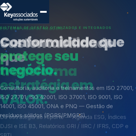
SISTEMAS DE GESTÃO OTIMIZADOS E INTEGRADOS
Conformidade que
protege seu
negócio.
Índices de Mercado
Mudanças Climáticas
Consultoria, auditoria e treinamentos em ISO 27001,
Reputação e Cadeia
ISO 27701, ISO 42001, ISO 37001, ISO 9001, ISO
Reporte Regulatório
14001, ISO 45001, ONA e PNQ — Gestão de
resíduos sólidos (PGRS/PMGRS).