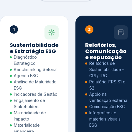
1
2
Sustentabilidade
Relatórios,
e Estratégia ESG
Comunicação
e Reputação
Diagnóstico
Estratégico
Relatórios de
Benchmarking Setorial
Sustentabilidade –
Agenda ESG
GRI / IIRC
Análise de Maturidade
Relatório IFRS S1 e
ESG
S2
Indicadores de Gestão
Apoio na
Engajamento de
verificação externa
Stakeholders
Comunicação ESG
Materialidade de
Infográficos e
Impacto
materiais visuais
Materialidade
ESG
Financeira