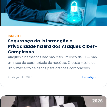
INSIGHT
Segurança da Informação e
Privacidade na Era dos Ataques Ciber-
Complexos
Ataques cibernéticos não são mais um risco de TI — são
um risco de continuidade de negócio. O custo médio de
um vazamento de dados para grandes corporações
ultrapassa a casa dos milhões, sem contar o dano
29 de jul. de 2026
Ler artigo
→
reputacional e o risco regulatório junto a órgãos como a
ANPD.