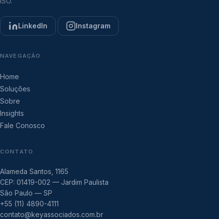
ISO.
LinkedIn
Instagram
NAVEGAÇÃO
Home
Soluções
Sobre
Insights
Fale Conosco
CONTATO
Alameda Santos, 1165
CEP: 01419-002 — Jardim Paulista
São Paulo — SP
+55 (11) 4890-4111
contato@keyassociados.com.br