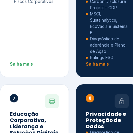
Riscos Corporativos
Carbon Disclosure
Project – CDP
MSCI,
Sustainalytics,
EcoVadis e Sistema
B
Diagnóstico de
aderência e Plano
de Ação
Ratings ESG
Saiba mais
Saiba mais
7
8
Educação
Privacidade e
Corporativa,
Proteção de
Liderança e
Dados
Soluções Digitais
Diagnóstico de