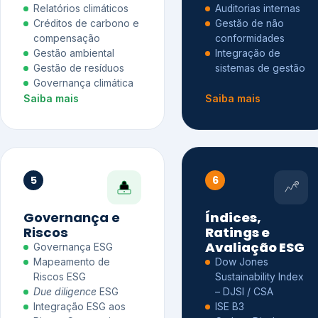
Relatórios climáticos
Auditorias internas
Créditos de carbono e
Gestão de não
compensação
conformidades
Gestão ambiental
Integração de
Gestão de resíduos
sistemas de gestão
Governança climática
Saiba mais
Saiba mais
5
6
Governança e
Índices,
Riscos
Ratings e
Avaliação ESG
Governança ESG
Mapeamento de
Dow Jones
Riscos ESG
Sustainability Index
Due diligence
ESG
– DJSI / CSA
Integração ESG aos
ISE B3