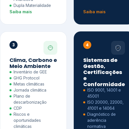
Dupla Materialidade
Saiba mais
Saiba mais
3
4
Clima, Carbono e
Sistemas de
Meio Ambiente
Gestão,
Certificações
Inventário de GEE
e
GHG Protocol
Conformidade
Metas climáticas
Jornada climática
ISO 9001, 14001 e
Plano de
45001
descarbonização
ISO 20000, 22000,
CDP
41001 e 14064
Riscos e
Diagnóstico de
oportunidades
aderência
climáticas
normativa