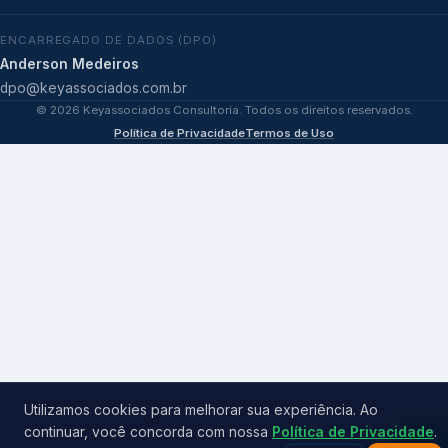
ENCARREGADO DE DADOS (DPO)
Anderson Medeiros
dpo@keyassociados.com.br
©
2026
Keyassociados Consultoria. Todos os direitos reservados.
Política de Privacidade
Termos de Uso
Utilizamos cookies para melhorar sua experiência. Ao
continuar, você concorda com nossa
Política de Privacidade
.