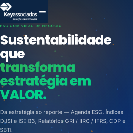
SISTEMAS DE GESTÃO OTIMIZADOS E INTEGRADOS
Conformidade que
protege seu
negócio.
Índices de Mercado
Mudanças Climáticas
Consultoria, auditoria e treinamentos em ISO 27001,
Reputação e Cadeia
ISO 27701, ISO 42001, ISO 37001, ISO 9001, ISO
Reporte Regulatório
14001, ISO 45001, ONA e PNQ — Gestão de
resíduos sólidos (PGRS/PMGRS).