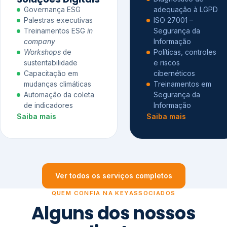
Governança ESG
adequação à LGPD
Palestras executivas
ISO 27001 –
Treinamentos ESG
in
Segurança da
company
Informação
Workshops
de
Políticas, controles
sustentabilidade
e riscos
Capacitação em
cibernéticos
mudanças climáticas
Treinamentos em
Automação da coleta
Segurança da
de indicadores
Informação
Saiba mais
Saiba mais
Ver todos os serviços completos
QUEM CONFIA NA KEYASSOCIADOS
Alguns dos nossos