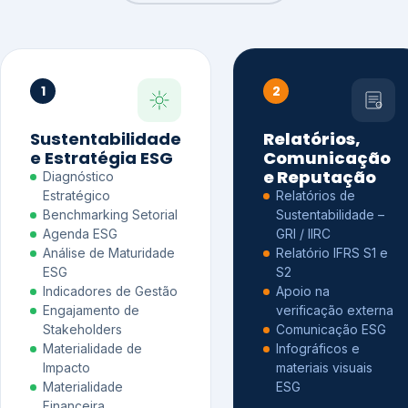
1
2
Sustentabilidade
Relatórios,
e Estratégia ESG
Comunicação
e Reputação
Diagnóstico
Estratégico
Relatórios de
Benchmarking Setorial
Sustentabilidade –
Agenda ESG
GRI / IIRC
Análise de Maturidade
Relatório IFRS S1 e
ESG
S2
Indicadores de Gestão
Apoio na
Engajamento de
verificação externa
Stakeholders
Comunicação ESG
Materialidade de
Infográficos e
Impacto
materiais visuais
Materialidade
ESG
Financeira