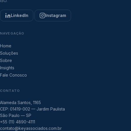
ISO.
LinkedIn
Instagram
NAVEGAÇÃO
Home
Soluções
Sobre
Insights
Fale Conosco
CONTATO
Alameda Santos, 1165
CEP: 01419-002 — Jardim Paulista
São Paulo — SP
+55 (11) 4890-4111
contato@keyassociados.com.br