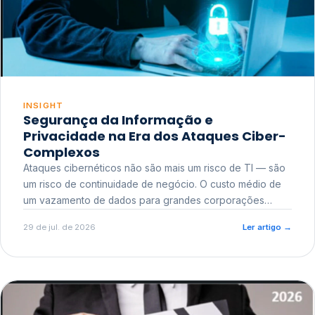
INSIGHT
Segurança da Informação e
Privacidade na Era dos Ataques Ciber-
Complexos
Ataques cibernéticos não são mais um risco de TI — são
um risco de continuidade de negócio. O custo médio de
um vazamento de dados para grandes corporações
ultrapassa a casa dos milhões, sem contar o dano
29 de jul. de 2026
Ler artigo
→
reputacional e o risco regulatório junto a órgãos como a
ANPD.