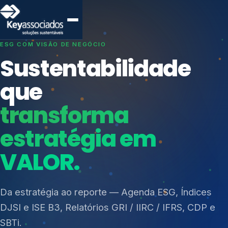
SISTEMAS DE GESTÃO OTIMIZADOS E INTEGRADOS
Conformidade que
protege seu
negócio.
Índices de Mercado
Mudanças Climáticas
Consultoria, auditoria e treinamentos em ISO 27001,
Reputação e Cadeia
ISO 27701, ISO 42001, ISO 37001, ISO 9001, ISO
Reporte Regulatório
14001, ISO 45001, ONA e PNQ — Gestão de
resíduos sólidos (PGRS/PMGRS).