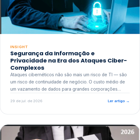
INSIGHT
Segurança da Informação e
Privacidade na Era dos Ataques Ciber-
Complexos
Ataques cibernéticos não são mais um risco de TI — são
um risco de continuidade de negócio. O custo médio de
um vazamento de dados para grandes corporações
ultrapassa a casa dos milhões, sem contar o dano
29 de jul. de 2026
Ler artigo
→
reputacional e o risco regulatório junto a órgãos como a
ANPD.