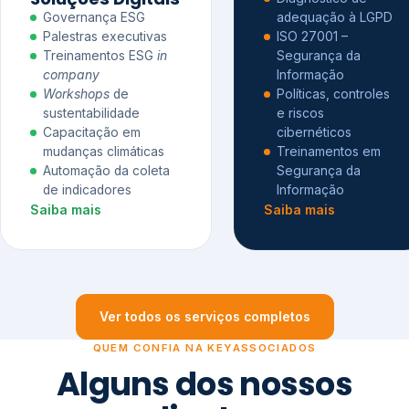
Governança ESG
adequação à LGPD
Palestras executivas
ISO 27001 –
Treinamentos ESG
in
Segurança da
company
Informação
Workshops
de
Políticas, controles
sustentabilidade
e riscos
Capacitação em
cibernéticos
mudanças climáticas
Treinamentos em
Automação da coleta
Segurança da
de indicadores
Informação
Saiba mais
Saiba mais
Ver todos os serviços completos
QUEM CONFIA NA KEYASSOCIADOS
Alguns dos nossos