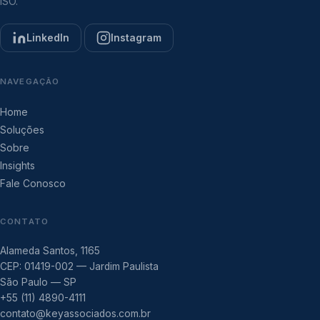
ISO.
LinkedIn
Instagram
NAVEGAÇÃO
Home
Soluções
Sobre
Insights
Fale Conosco
CONTATO
Alameda Santos, 1165
CEP: 01419-002 — Jardim Paulista
São Paulo — SP
+55 (11) 4890-4111
contato@keyassociados.com.br