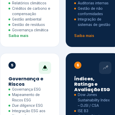
Relatórios climáticos
Auditorias internas
Créditos de carbono e
Gestão de não
compensação
conformidades
Gestão ambiental
Integração de
Gestão de resíduos
sistemas de gestão
Governança climática
Saiba mais
Saiba mais
5
6
Governança e
Índices,
Riscos
Ratings e
Avaliação ESG
Governança ESG
Mapeamento de
Dow Jones
Riscos ESG
Sustainability Index
Due diligence
ESG
– DJSI / CSA
Integração ESG aos
ISE B3