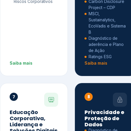
Riscos Corporativos
Carbon Disclosure
Project – CDP
MSCI,
Sustainalytics,
EcoVadis e Sistema
B
Diagnóstico de
aderência e Plano
de Ação
Ratings ESG
Saiba mais
Saiba mais
7
8
Educação
Privacidade e
Corporativa,
Proteção de
Liderança e
Dados
Soluções Digitais
Diagnóstico de