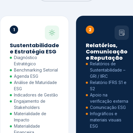
1
2
Sustentabilidade
Relatórios,
e Estratégia ESG
Comunicação
e Reputação
Diagnóstico
Estratégico
Relatórios de
Benchmarking Setorial
Sustentabilidade –
Agenda ESG
GRI / IIRC
Análise de Maturidade
Relatório IFRS S1 e
ESG
S2
Indicadores de Gestão
Apoio na
Engajamento de
verificação externa
Stakeholders
Comunicação ESG
Materialidade de
Infográficos e
Impacto
materiais visuais
Materialidade
ESG
Financeira