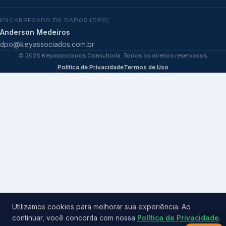
ENCARREGADO DE DADOS (DPO)
Anderson Medeiros
dpo@keyassociados.com.br
©
2026
Keyassociados Consultoria. Todos os direitos reservados.
Política de Privacidade
Termos de Uso
Utilizamos cookies para melhorar sua experiência. Ao
continuar, você concorda com nossa
Política de Privacidade
.