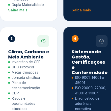
Dupla Materialidade
Saiba mais
Saiba mais
3
4
Clima, Carbono e
Sistemas de
Meio Ambiente
Gestão,
Certificações
Inventário de GEE
e
GHG Protocol
Conformidade
Metas climáticas
Jornada climática
ISO 9001, 14001 e
Plano de
45001
descarbonização
ISO 20000, 22000,
CDP
41001 e 14064
Riscos e
Diagnóstico de
oportunidades
aderência
climáticas
normativa