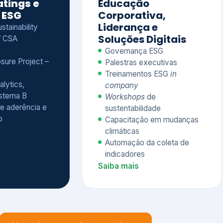
Treinamentos ESG
in
alytics,
company
istema B
Workshops
de
e aderência e
sustentabilidade
o
Capacitação em mudanças
climáticas
Automação da coleta de
indicadores
Saiba mais
Ver todos os serviços completos
QUEM CONFIA NA KEYASSOCIADOS
 dos nossos cliente