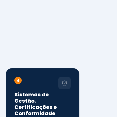
4
Sistemas de
Gestão,
Certificações e
Conformidade
ISO 9001, 14001 e 45001
ISO 20000, 22000, 41001 e
14064
Diagnóstico de aderência
normativa
Auditorias internas