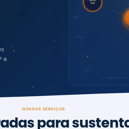
O
síduos
SBTi
Stakeholders
NOSSOS SERVIÇOS
radas para sustenta
ão e conformidade
, transparência,
.