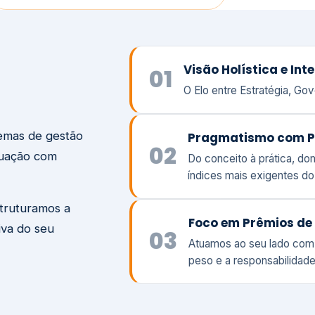
temas de gestão
Pragmatismo com P
02
tuação com
Do conceito à prática, d
índices mais exigentes d
struturamos a
Foco em Prêmios de 
iva do seu
03
Atuamos ao seu lado com
peso e a responsabilidade
Visão
Va
Clique aqui →