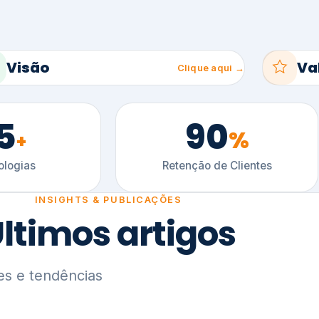
5
90
%
+
logias
Retenção de Clientes
INSIGHTS & PUBLICAÇÕES
ltimos artigos
es e tendências