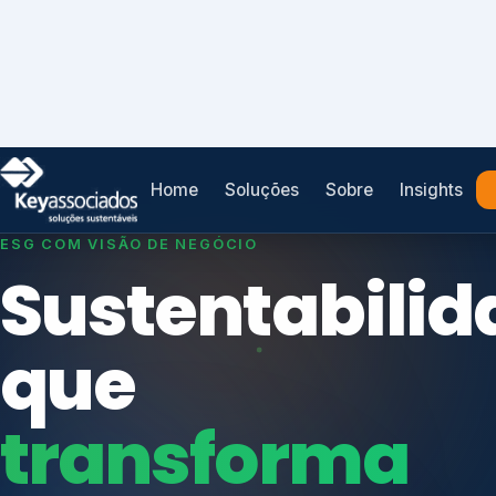
Home
Soluções
Sobre
Insights
SISTEMAS DE GESTÃO OTIMIZADOS E INTEGRADOS
Conformidad
que
protege seu
Índices de Mercado
negócio.
Mudanças Climáticas
Reputação e Cadeia
Reporte Regulatório
Consultoria, auditoria e treinamentos em ISO 2