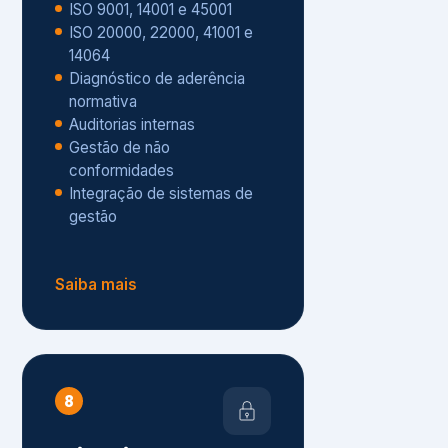
Gestão de não
conformidades
Integração de sistemas de
gestão
Saiba mais
8
Privacidade e
Proteção de Dados
Diagnóstico de adequação à
LGPD
ISO 27001 – Segurança da
Informação