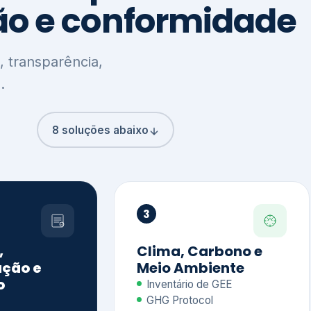
8 soluções abaixo
3
,
Clima, Carbono e
ção e
Meio Ambiente
o
Inventário de GEE
GHG Protocol
Metas climáticas
de – GRI / IIRC
Jornada climática
S S1 e S2
Plano de descarbonização
ficação externa
CDP
 ESG
Riscos e oportunidades
e materiais
climáticas