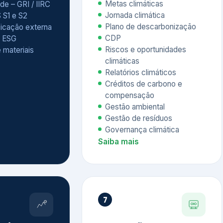
Relatórios climáticos
Créditos de carbono e
compensação
Gestão ambiental
Gestão de resíduos
Governança climática
Saiba mais
7
atings e
Educação
 ESG
Corporativa,
Liderança e
tainability
Soluções Digitais
/ CSA
Governança ESG
sure Project –
Palestras executivas