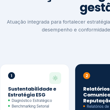
1
2
Sustentabilidade e
Relatórios
Estratégia ESG
Comunica
Reputaçã
Diagnóstico Estratégico
Benchmarking Setorial
Relatórios de
Agenda ESG
Sustentabilida
Análise de Maturidade ESG
Relatório IFR
Indicadores de Gestão
Apoio na veri
Engajamento de
Comunicação
Stakeholders
Infográficos 
Materialidade de Impacto
visuais ESG