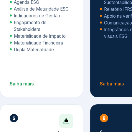
Materialidade Financeira
Dupla Materialidade
Saiba mais
Saiba mais
5
6
Governança e Riscos
Índices, R
Avaliação
Governança ESG
Mapeamento de Riscos ESG
Dow Jones Sus
Due diligence
ESG
Index – DJSI 
Integração ESG aos Riscos
ISE B3
Corporativos
Carbon Disclo