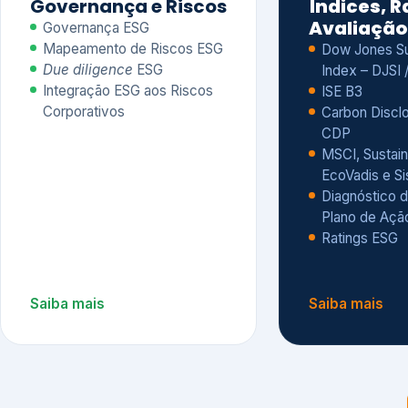
CDP
MSCI, Sustain
EcoVadis e S
Diagnóstico d
Plano de Açã
Ratings ESG
Saiba mais
Saiba mais
Alguns