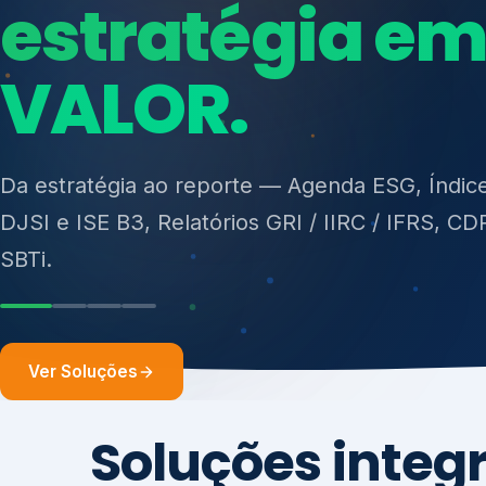
ISO 27701, ISO 42001, ISO 37001, ISO 9001, IS
14001, ISO 45001, ONA e PNQ — Gestão de re
sólidos (PGRS/PMGRS).
Ver Soluções
Soluções integ
gest
Atuação integrada para fortalecer estratégia
desempenho e conformidade