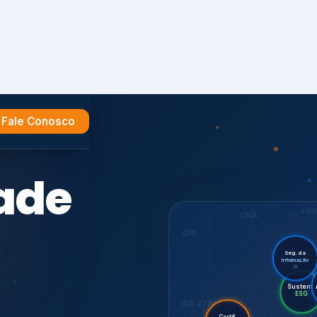
Fale Conosco
e
ESR
ONA
GRI
Seg. da
Informação
SI
Su
Audit
Certif.
ISO 27701
ISO
CDP
7001,
GHG