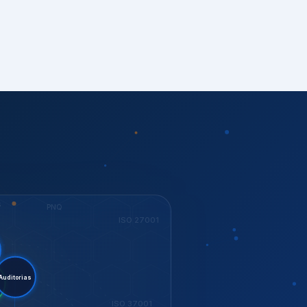
S
PNQ
ISO 27001
stent.
orias
ESG
ISO 37001
KEY
Dow Jones
GESTÃO
ISO 14001