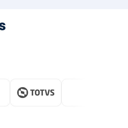
tegrada
vernança e ESG.