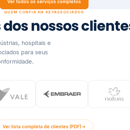
trias, hospitais e
ociados para seus
onformidade.
Ver lista completa de clientes (PDF)
Visão Holística e In
01
O Elo entre Estratégia, Go