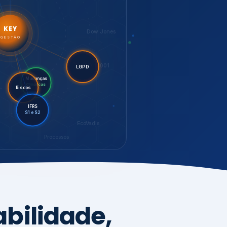
LGPD
Riscos
Mudanças
Climáticas
IFRS
S1 e S2
EcoVadis
Processos
bilidade,