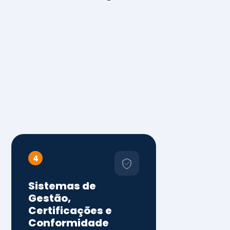
4
Sistemas de
Gestão,
Certificações e
Conformidade
ISO 9001, 14001 e 45001
ISO 20000, 22000, 41001 e
14064
Diagnóstico de aderência
normativa
Auditorias internas