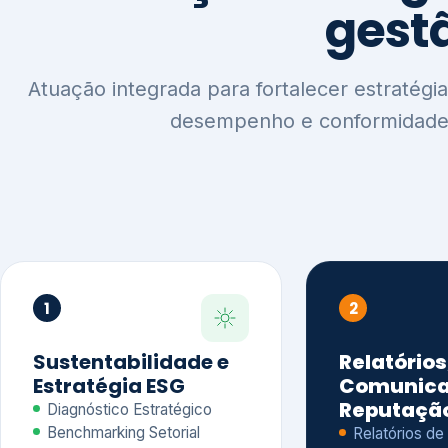
1
2
Sustentabilidade e
Relatórios
Estratégia ESG
Comunica
Reputaçã
Diagnóstico Estratégico
Benchmarking Setorial
Relatórios de
Agenda ESG
Sustentabilida
Análise de Maturidade ESG
Relatório IFR
Indicadores de Gestão
Apoio na veri
Engajamento de
Comunicação
Stakeholders
Infográficos 
Materialidade de Impacto
visuais ESG