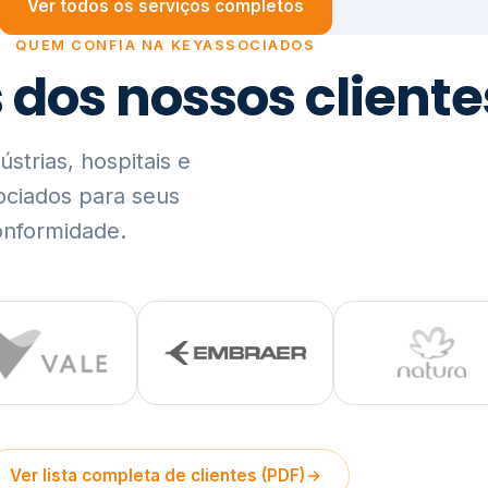
trias, hospitais e
ociados para seus
onformidade.
Ver lista completa de clientes (PDF)
Visão Holística e In
01
O Elo entre Estratégia, Go