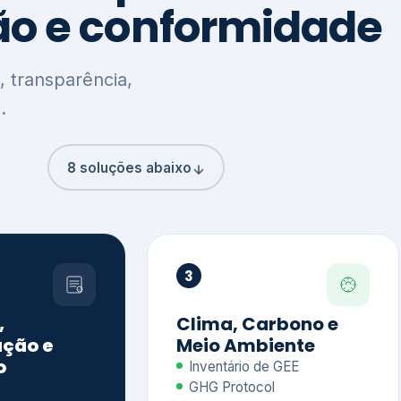
8 soluções abaixo
3
,
Clima, Carbono e
ção e
Meio Ambiente
o
Inventário de GEE
GHG Protocol
Metas climáticas
de – GRI / IIRC
Jornada climática
S S1 e S2
Plano de descarbonização
ficação externa
CDP
 ESG
Riscos e oportunidades
e materiais
climáticas