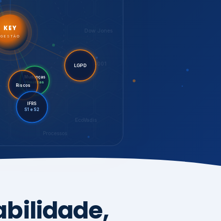
LGPD
Riscos
Mudanças
Climáticas
IFRS
S1 e S2
EcoVadis
Processos
bilidade,