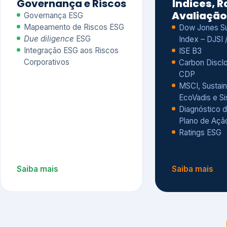
CDP
MSCI, Sustain
EcoVadis e S
Diagnóstico d
Plano de Açã
Ratings ESG
Saiba mais
Saiba mais
Alguns