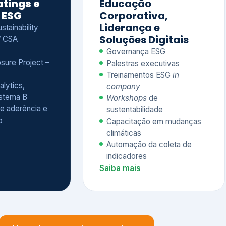
Treinamentos ESG
in
alytics,
company
istema B
Workshops
de
e aderência e
sustentabilidade
o
Capacitação em mudanças
climáticas
Automação da coleta de
indicadores
Saiba mais
Ver todos os serviços completos
QUEM CONFIA NA KEYASSOCIADOS
 dos nossos cliente