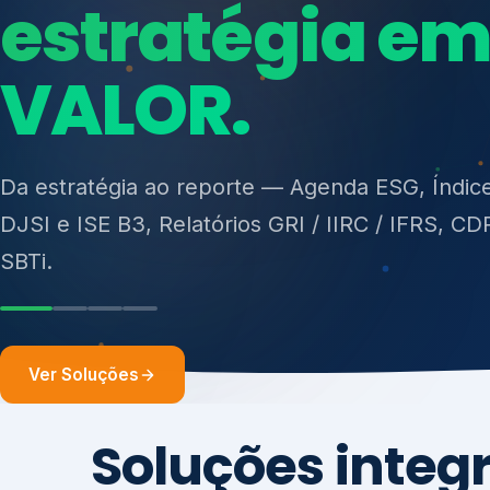
ISO 27701, ISO 42001, ISO 37001, ISO 9001, IS
14001, ISO 45001, ONA e PNQ — Gestão de re
sólidos (PGRS/PMGRS).
Ver Soluções
Soluções integ
gest
Atuação integrada para fortalecer estratégia
desempenho e conformidade