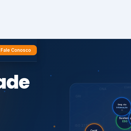
Fale Conosco
e
ESR
ONA
GRI
Seg. da
Informação
SI
Sus
Audi
Certif.
ISO 27701
ISO
CDP
7001,
GHG