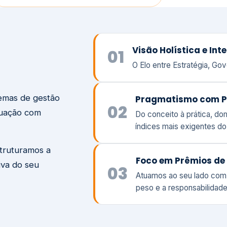
temas de gestão
Pragmatismo com P
02
tuação com
Do conceito à prática, d
índices mais exigentes d
struturamos a
Foco em Prêmios de 
iva do seu
03
Atuamos ao seu lado com
peso e a responsabilidade
Visão
Va
Clique aqui →