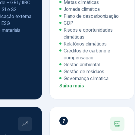
Relatórios climáticos
Créditos de carbono e
compensação
Gestão ambiental
Gestão de resíduos
Governança climática
Saiba mais
7
atings e
Educação
 ESG
Corporativa,
Liderança e
tainability
Soluções Digitais
/ CSA
Governança ESG
sure Project –
Palestras executivas