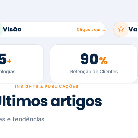
5
90
%
+
logias
Retenção de Clientes
INSIGHTS & PUBLICAÇÕES
ltimos artigos
es e tendências