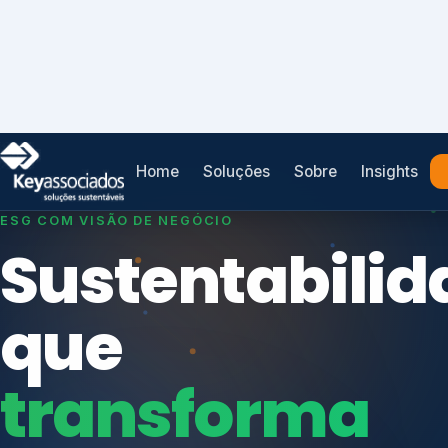
Home
Soluções
Sobre
Insights
SISTEMAS DE GESTÃO OTIMIZADOS E INTEGRADOS
Conformidad
que
protege seu
Índices de Mercado
negócio.
Mudanças Climáticas
Reputação e Cadeia
Reporte Regulatório
Consultoria, auditoria e treinamentos em ISO 2