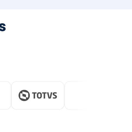
tegrada
vernança e ESG.