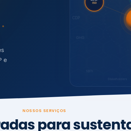
O
síduos
SBTi
Stakeholders
NOSSOS SERVIÇOS
radas para sustenta
ão e conformidade
, transparência,
.