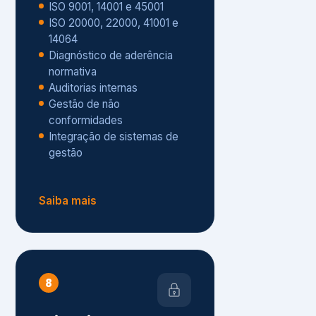
Gestão de não
conformidades
Integração de sistemas de
gestão
Saiba mais
8
Privacidade e
Proteção de Dados
Diagnóstico de adequação à
LGPD
ISO 27001 – Segurança da
Informação