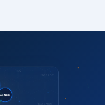
S
PNQ
ISO 27001
tent.
torias
ESG
ISO 37001
KEY
Dow Jones
GESTÃO
ISO 14001