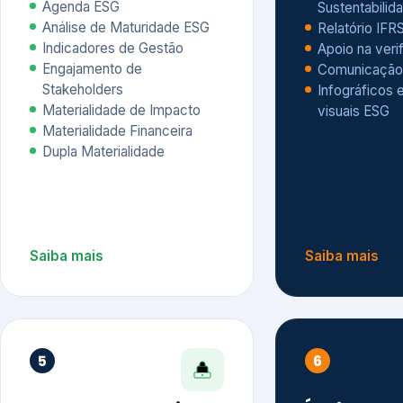
Materialidade Financeira
Dupla Materialidade
Saiba mais
Saiba mais
5
6
Governança e Riscos
Índices, R
Avaliação
Governança ESG
Mapeamento de Riscos ESG
Dow Jones Sus
Due diligence
ESG
Index – DJSI 
Integração ESG aos Riscos
ISE B3
Corporativos
Carbon Disclo