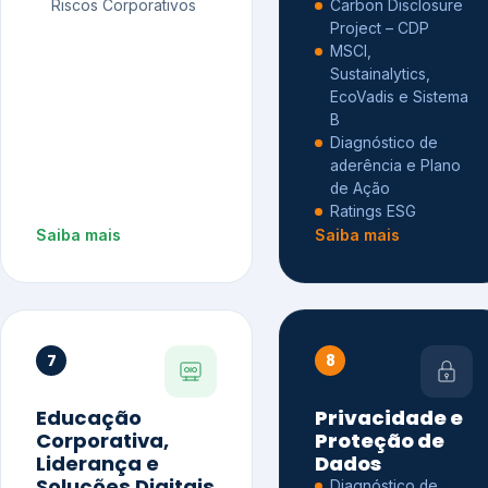
Riscos Corporativos
Carbon Disclosure
Project – CDP
MSCI,
Sustainalytics,
EcoVadis e Sistema
B
Diagnóstico de
aderência e Plano
de Ação
Ratings ESG
Saiba mais
Saiba mais
7
8
Educação
Privacidade e
Corporativa,
Proteção de
Liderança e
Dados
Soluções Digitais
Diagnóstico de