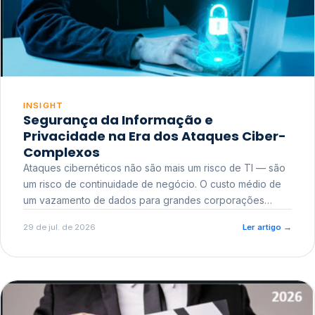
INSIGHT
Segurança da Informação e
Privacidade na Era dos Ataques Ciber-
Complexos
Ataques cibernéticos não são mais um risco de TI — são
um risco de continuidade de negócio. O custo médio de
um vazamento de dados para grandes corporações
ultrapassa a casa dos milhões, sem contar o dano
29 de jul. de 2026
Ler artigo
→
reputacional e o risco regulatório junto a órgãos como a
ANPD.