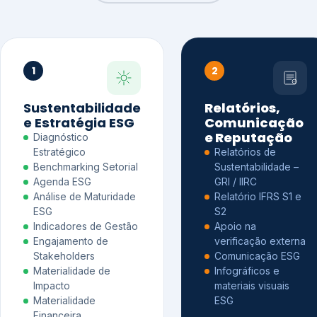
1
2
Sustentabilidade
Relatórios,
e Estratégia ESG
Comunicação
e Reputação
Diagnóstico
Estratégico
Relatórios de
Benchmarking Setorial
Sustentabilidade –
Agenda ESG
GRI / IIRC
Análise de Maturidade
Relatório IFRS S1 e
ESG
S2
Indicadores de Gestão
Apoio na
Engajamento de
verificação externa
Stakeholders
Comunicação ESG
Materialidade de
Infográficos e
Impacto
materiais visuais
Materialidade
ESG
Financeira