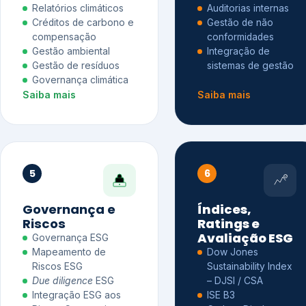
Relatórios climáticos
Auditorias internas
Créditos de carbono e
Gestão de não
compensação
conformidades
Gestão ambiental
Integração de
Gestão de resíduos
sistemas de gestão
Governança climática
Saiba mais
Saiba mais
5
6
Governança e
Índices,
Riscos
Ratings e
Avaliação ESG
Governança ESG
Mapeamento de
Dow Jones
Riscos ESG
Sustainability Index
Due diligence
ESG
– DJSI / CSA
Integração ESG aos
ISE B3