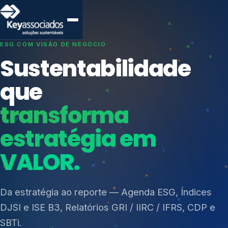
SISTEMAS DE GESTÃO OTIMIZADOS E INTEGRADOS
Conformidade que
protege seu
negócio.
Índices de Mercado
Mudanças Climáticas
Consultoria, auditoria e treinamentos em ISO 27001,
Reputação e Cadeia
ISO 27701, ISO 42001, ISO 37001, ISO 9001, ISO
Reporte Regulatório
14001, ISO 45001, ONA e PNQ — Gestão de
resíduos sólidos (PGRS/PMGRS).