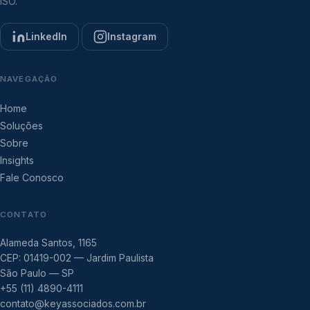
ISO.
LinkedIn
Instagram
NAVEGAÇÃO
Home
Soluções
Sobre
Insights
Fale Conosco
CONTATO
Alameda Santos, 1165
CEP: 01419-002 — Jardim Paulista
São Paulo — SP
+55 (11) 4890-4111
contato@keyassociados.com.br