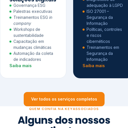
Governança ESG
adequação à LGPD
Palestras executivas
ISO 27001 –
Treinamentos ESG
in
Segurança da
company
Informação
Workshops
de
Políticas, controles
sustentabilidade
e riscos
Capacitação em
cibernéticos
mudanças climáticas
Treinamentos em
Automação da coleta
Segurança da
de indicadores
Informação
Saiba mais
Saiba mais
Ver todos os serviços completos
QUEM CONFIA NA KEYASSOCIADOS
Alguns dos nossos