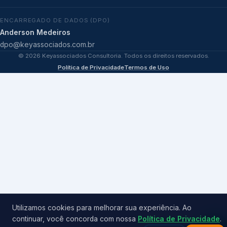
ENCARREGADO DE DADOS (DPO)
Anderson Medeiros
dpo@keyassociados.com.br
©
2026
Keyassociados Consultoria. Todos os direitos reservados.
Política de Privacidade
Termos de Uso
Utilizamos cookies para melhorar sua experiência. Ao
continuar, você concorda com nossa
Política de Privacidade
.