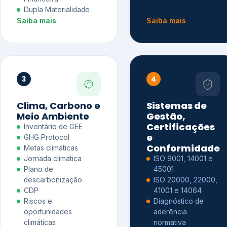
Dupla Materialidade
Saiba mais
Saiba mais
3
4
Clima, Carbono e
Sistemas de
Meio Ambiente
Gestão,
Certificações
Inventário de GEE
e
GHG Protocol
Conformidade
Metas climáticas
Jornada climática
ISO 9001, 14001 e
Plano de
45001
descarbonização
ISO 20000, 22000,
CDP
41001 e 14064
Riscos e
Diagnóstico de
oportunidades
aderência
climáticas
normativa