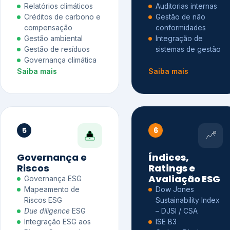
Relatórios climáticos
Auditorias internas
Créditos de carbono e
Gestão de não
compensação
conformidades
Gestão ambiental
Integração de
Gestão de resíduos
sistemas de gestão
Governança climática
Saiba mais
Saiba mais
5
6
Governança e
Índices,
Riscos
Ratings e
Avaliação ESG
Governança ESG
Mapeamento de
Dow Jones
Riscos ESG
Sustainability Index
Due diligence
ESG
– DJSI / CSA
Integração ESG aos
ISE B3