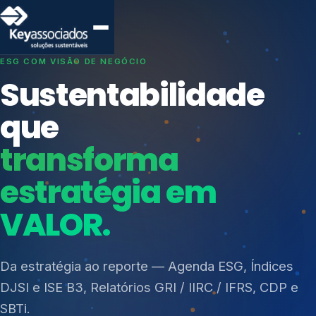
SISTEMAS DE GESTÃO OTIMIZADOS E INTEGRADOS
Conformidade que
protege seu
negócio.
Índices de Mercado
Mudanças Climáticas
Consultoria, auditoria e treinamentos em ISO 27001,
Reputação e Cadeia
ISO 27701, ISO 42001, ISO 37001, ISO 9001, ISO
Reporte Regulatório
14001, ISO 45001, ONA e PNQ — Gestão de
resíduos sólidos (PGRS/PMGRS).