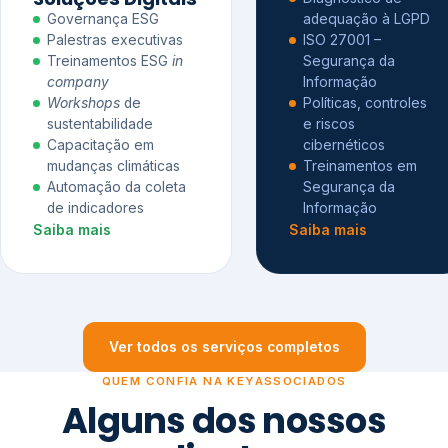
Governança ESG
adequação à LGPD
Palestras executivas
ISO 27001 –
Treinamentos ESG
in
Segurança da
company
Informação
Workshops
de
Políticas, controles
sustentabilidade
e riscos
Capacitação em
cibernéticos
mudanças climáticas
Treinamentos em
Automação da coleta
Segurança da
de indicadores
Informação
Saiba mais
Saiba mais
Ver todos os serviços completos
QUEM CONFIA NA KEYASSOCIADOS
Alguns dos nossos