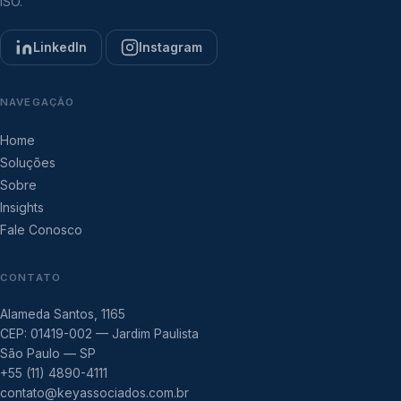
ISO.
LinkedIn
Instagram
NAVEGAÇÃO
Home
Soluções
Sobre
Insights
Fale Conosco
CONTATO
Alameda Santos, 1165
CEP: 01419-002 — Jardim Paulista
São Paulo — SP
+55 (11) 4890-4111
contato@keyassociados.com.br