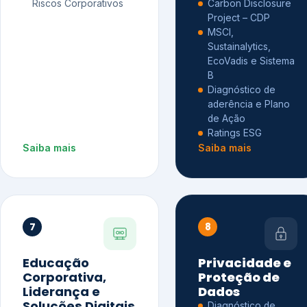
Riscos Corporativos
Carbon Disclosure
Project – CDP
MSCI,
Sustainalytics,
EcoVadis e Sistema
B
Diagnóstico de
aderência e Plano
de Ação
Ratings ESG
Saiba mais
Saiba mais
7
8
Educação
Privacidade e
Corporativa,
Proteção de
Liderança e
Dados
Soluções Digitais
Diagnóstico de