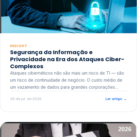
INSIGHT
Segurança da Informação e
Privacidade na Era dos Ataques Ciber-
Complexos
Ataques cibernéticos não são mais um risco de TI — são
um risco de continuidade de negócio. O custo médio de
um vazamento de dados para grandes corporações
ultrapassa a casa dos milhões, sem contar o dano
29 de jul. de 2026
Ler artigo
→
reputacional e o risco regulatório junto a órgãos como a
ANPD.