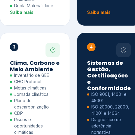
Dupla Materialidade
Saiba mais
Saiba mais
3
4
Clima, Carbono e
Sistemas de
Meio Ambiente
Gestão,
Certificações
Inventário de GEE
e
GHG Protocol
Conformidade
Metas climáticas
Jornada climática
ISO 9001, 14001 e
Plano de
45001
descarbonização
ISO 20000, 22000,
CDP
41001 e 14064
Riscos e
Diagnóstico de
oportunidades
aderência
climáticas
normativa