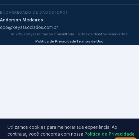
ENCARREGADO DE DADOS (DPO)
Anderson Medeiros
dpo@keyassociados.com.br
©
2026
Keyassociados Consultoria. Todos os direitos reservados.
Política de Privacidade
Termos de Uso
Utilizamos cookies para melhorar sua experiência. Ao
continuar, você concorda com nossa
Política de Privacidade
.