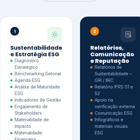
1
2
Sustentabilidade
Relatórios,
e Estratégia ESG
Comunicação
e Reputação
Diagnóstico
Estratégico
Relatórios de
Benchmarking Setorial
Sustentabilidade –
Agenda ESG
GRI / IIRC
Análise de Maturidade
Relatório IFRS S1 e
ESG
S2
Indicadores de Gestão
Apoio na
Engajamento de
verificação externa
Stakeholders
Comunicação ESG
Materialidade de
Infográficos e
Impacto
materiais visuais
Materialidade
ESG
Financeira