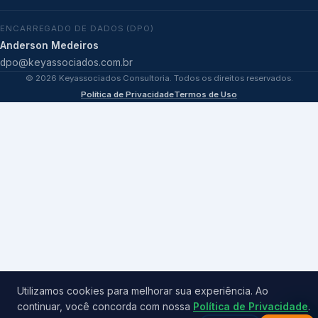
ENCARREGADO DE DADOS (DPO)
Anderson Medeiros
dpo@keyassociados.com.br
©
2026
Keyassociados Consultoria. Todos os direitos reservados.
Política de Privacidade
Termos de Uso
Utilizamos cookies para melhorar sua experiência. Ao
continuar, você concorda com nossa
Política de Privacidade
.