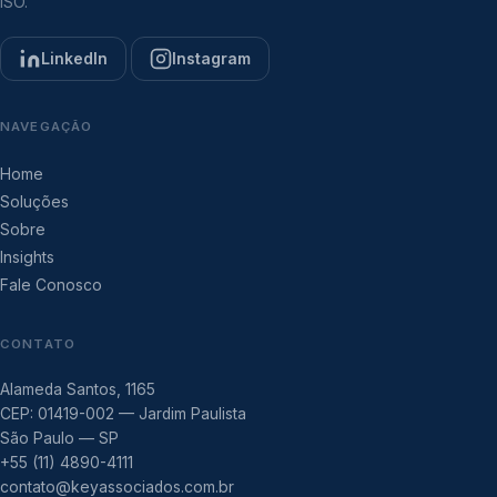
ISO.
LinkedIn
Instagram
NAVEGAÇÃO
Home
Soluções
Sobre
Insights
Fale Conosco
CONTATO
Alameda Santos, 1165
CEP: 01419-002 — Jardim Paulista
São Paulo — SP
+55 (11) 4890-4111
contato@keyassociados.com.br