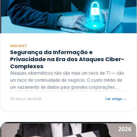
INSIGHT
Segurança da Informação e
Privacidade na Era dos Ataques Ciber-
Complexos
Ataques cibernéticos não são mais um risco de TI — são
um risco de continuidade de negócio. O custo médio de
um vazamento de dados para grandes corporações
ultrapassa a casa dos milhões, sem contar o dano
29 de jul. de 2026
Ler artigo
→
reputacional e o risco regulatório junto a órgãos como a
ANPD.