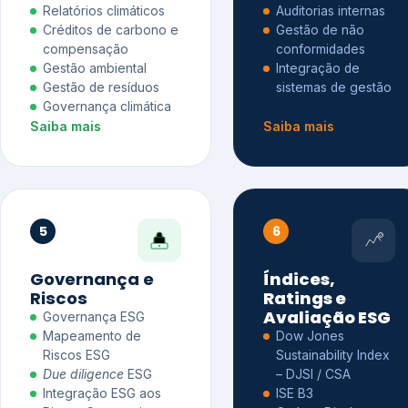
Relatórios climáticos
Auditorias internas
Créditos de carbono e
Gestão de não
compensação
conformidades
Gestão ambiental
Integração de
Gestão de resíduos
sistemas de gestão
Governança climática
Saiba mais
Saiba mais
5
6
Governança e
Índices,
Riscos
Ratings e
Avaliação ESG
Governança ESG
Mapeamento de
Dow Jones
Riscos ESG
Sustainability Index
Due diligence
ESG
– DJSI / CSA
Integração ESG aos
ISE B3