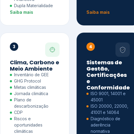
Dupla Materialidade
Saiba mais
Saiba mais
3
4
Clima, Carbono e
Sistemas de
Meio Ambiente
Gestão,
Certificações
Inventário de GEE
e
GHG Protocol
Conformidade
Metas climáticas
Jornada climática
ISO 9001, 14001 e
Plano de
45001
descarbonização
ISO 20000, 22000,
CDP
41001 e 14064
Riscos e
Diagnóstico de
oportunidades
aderência
climáticas
normativa