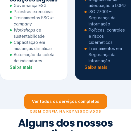
Governança ESG
adequação à LGPD
Palestras executivas
ISO 27001 –
Treinamentos ESG
in
Segurança da
company
Informação
Workshops
de
Políticas, controles
sustentabilidade
e riscos
Capacitação em
cibernéticos
mudanças climáticas
Treinamentos em
Automação da coleta
Segurança da
de indicadores
Informação
Saiba mais
Saiba mais
Ver todos os serviços completos
QUEM CONFIA NA KEYASSOCIADOS
Alguns dos nossos