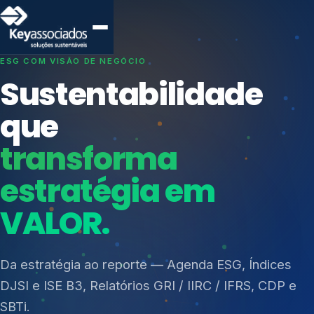
SISTEMAS DE GESTÃO OTIMIZADOS E INTEGRADOS
Conformidade que
protege seu
negócio.
Índices de Mercado
Mudanças Climáticas
Consultoria, auditoria e treinamentos em ISO 27001,
Reputação e Cadeia
ISO 27701, ISO 42001, ISO 37001, ISO 9001, ISO
Reporte Regulatório
14001, ISO 45001, ONA e PNQ — Gestão de
resíduos sólidos (PGRS/PMGRS).