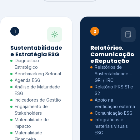
1
2
Sustentabilidade
Relatórios,
e Estratégia ESG
Comunicação
e Reputação
Diagnóstico
Estratégico
Relatórios de
Benchmarking Setorial
Sustentabilidade –
Agenda ESG
GRI / IIRC
Análise de Maturidade
Relatório IFRS S1 e
ESG
S2
Indicadores de Gestão
Apoio na
Engajamento de
verificação externa
Stakeholders
Comunicação ESG
Materialidade de
Infográficos e
Impacto
materiais visuais
Materialidade
ESG
Financeira