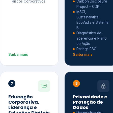
Riscos Corporativos
Carbon Disclosure
Project – CDP
MSCI,
Sustainalytics,
EcoVadis e Sistema
B
Diagnóstico de
aderência e Plano
de Ação
Ratings ESG
Saiba mais
Saiba mais
7
8
Educação
Privacidade e
Corporativa,
Proteção de
Liderança e
Dados
Soluções Digitais
Diagnóstico de