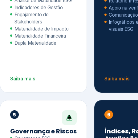
Materialidade Financeira
Dupla Materialidade
Saiba mais
Saiba mais
5
6
Governança e Riscos
Índices, R
Avaliação
Governança ESG
Mapeamento de Riscos ESG
Dow Jones Sus
Due diligence
ESG
Index – DJSI 
Integração ESG aos Riscos
ISE B3
Corporativos
Carbon Disclo