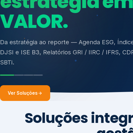
ISO 27701, ISO 42001, ISO 37001, ISO 9001, IS
14001, ISO 45001, ONA e PNQ — Gestão de re
sólidos (PGRS/PMGRS).
Ver Soluções
Soluções integ
gest
Atuação integrada para fortalecer estratégia
desempenho e conformidade