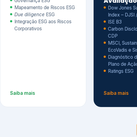
CDP
MSCI, Sustain
EcoVadis e S
Diagnóstico d
Plano de Açã
Ratings ESG
Saiba mais
Saiba mais
Alguns