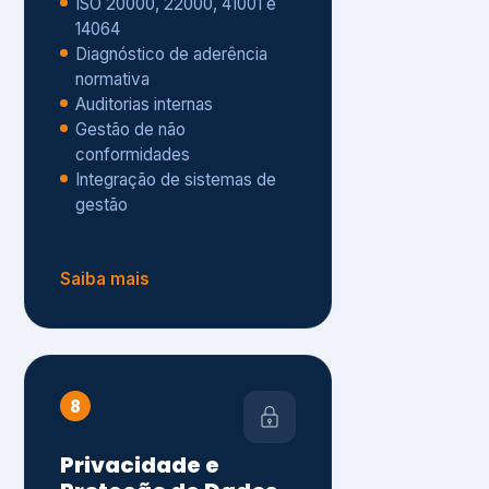
Gestão de não
conformidades
Integração de sistemas de
gestão
Saiba mais
8
Privacidade e
Proteção de Dados
Diagnóstico de adequação à
LGPD
ISO 27001 – Segurança da
Informação