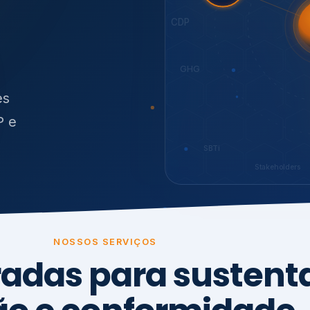
O
síduos
SBTi
Stakeholders
NOSSOS SERVIÇOS
radas para sustenta
ão e conformidade
, transparência,
.