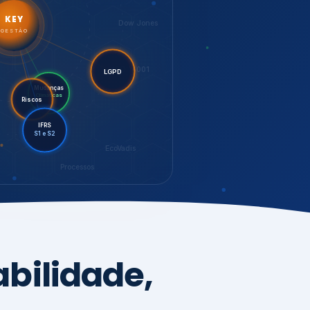
LGPD
Riscos
Mudanças
Climáticas
IFRS
S1 e S2
EcoVadis
Processos
bilidade,