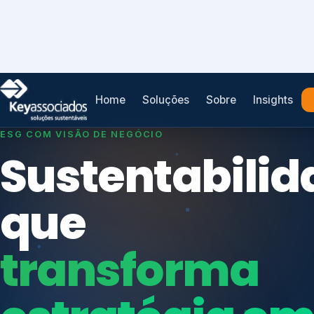
Home
Soluções
Sobre
Insights
SISTEMAS DE GESTÃO OTIMIZADOS E INTEGRADOS
Conformidad
que
protege seu
Índices de Mercado
negócio.
Mudanças Climáticas
Reputação e Cadeia
Reporte Regulatório
Consultoria, auditoria e treinamentos em ISO 2