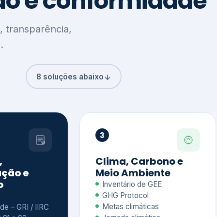
8 soluções abaixo
3
,
Clima, Carbono e
ção e
Meio Ambiente
o
Inventário de GEE
GHG Protocol
Metas climáticas
de – GRI / IIRC
Jornada climática
S S1 e S2
Plano de descarbonização
ficação externa
CDP
 ESG
Riscos e oportunidades
e materiais
climáticas