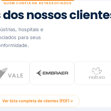
trias, hospitais e
ociados para seus
onformidade.
Ver lista completa de clientes (PDF)
Visão Holística e In
01
O Elo entre Estratégia, Go