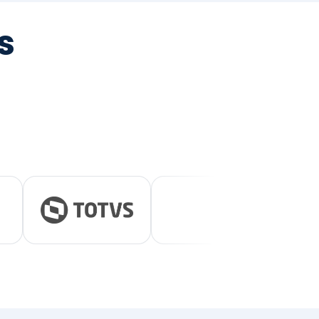
tegrada
vernança e ESG.