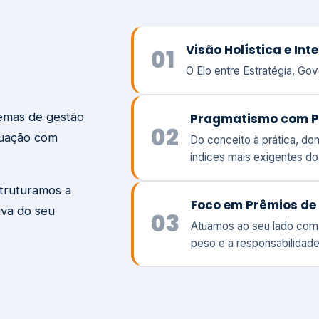
temas de gestão
Pragmatismo com P
02
tuação com
Do conceito à prática, d
índices mais exigentes d
struturamos a
Foco em Prêmios de 
iva do seu
03
Atuamos ao seu lado com
peso e a responsabilidade
Visão
Va
Clique aqui →