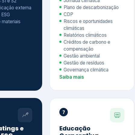
Relatórios climáticos
Créditos de carbono e
compensação
Gestão ambiental
Gestão de resíduos
Governança climática
Saiba mais
7
atings e
Educação
 ESG
Corporativa,
Liderança e
tainability
Soluções Digitais
/ CSA
Governança ESG
sure Project –
Palestras executivas