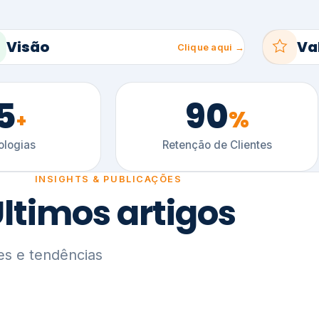
5
90
%
+
logias
Retenção de Clientes
INSIGHTS & PUBLICAÇÕES
ltimos artigos
es e tendências