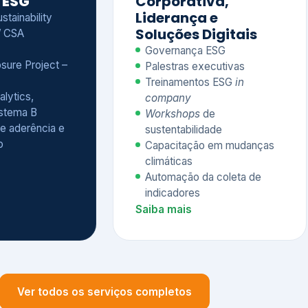
Treinamentos ESG
in
alytics,
company
istema B
Workshops
de
e aderência e
sustentabilidade
o
Capacitação em mudanças
climáticas
Automação da coleta de
indicadores
Saiba mais
Ver todos os serviços completos
QUEM CONFIA NA KEYASSOCIADOS
 dos nossos cliente