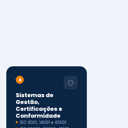
4
Sistemas de
Gestão,
Certificações e
Conformidade
ISO 9001, 14001 e 45001
ISO 20000, 22000, 41001 e
14064
Diagnóstico de aderência
normativa
Auditorias internas