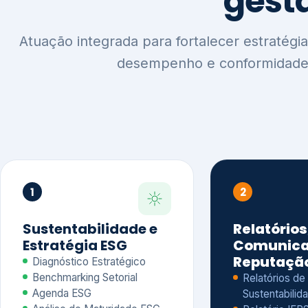
1
2
Sustentabilidade e
Relatórios
Estratégia ESG
Comunica
Reputaçã
Diagnóstico Estratégico
Benchmarking Setorial
Relatórios de
Agenda ESG
Sustentabilida
Análise de Maturidade ESG
Relatório IFR
Indicadores de Gestão
Apoio na veri
Engajamento de
Comunicação
Stakeholders
Infográficos 
Materialidade de Impacto
visuais ESG