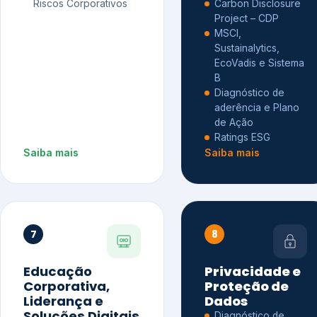
Riscos Corporativos
Carbon Disclosure
Project – CDP
MSCI,
Sustainalytics,
EcoVadis e Sistema
B
Diagnóstico de
aderência e Plano
de Ação
Ratings ESG
Saiba mais
Saiba mais
7
8
Educação
Privacidade e
Corporativa,
Proteção de
Liderança e
Dados
Soluções Digitais
Diagnóstico de