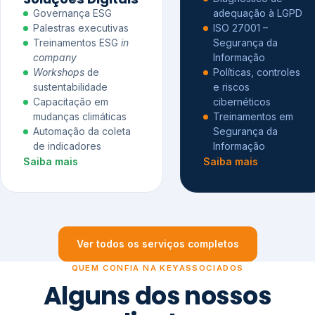
Governança ESG
adequação à LGPD
Palestras executivas
ISO 27001 –
Treinamentos ESG
in
Segurança da
company
Informação
Workshops
de
Políticas, controles
sustentabilidade
e riscos
Capacitação em
cibernéticos
mudanças climáticas
Treinamentos em
Automação da coleta
Segurança da
de indicadores
Informação
Saiba mais
Saiba mais
Ver todos os serviços completos
QUEM CONFIA NA KEYASSOCIADOS
Alguns dos nossos