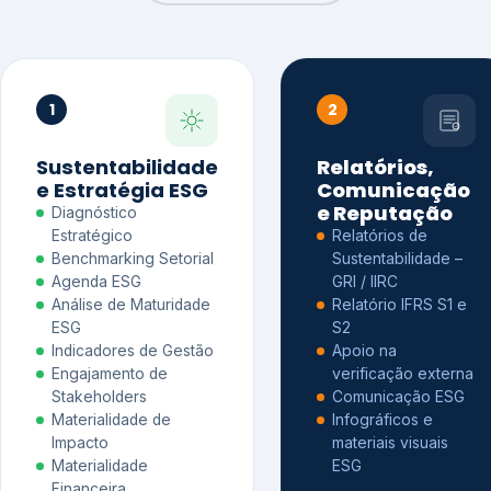
1
2
Sustentabilidade
Relatórios,
e Estratégia ESG
Comunicação
e Reputação
Diagnóstico
Estratégico
Relatórios de
Benchmarking Setorial
Sustentabilidade –
Agenda ESG
GRI / IIRC
Análise de Maturidade
Relatório IFRS S1 e
ESG
S2
Indicadores de Gestão
Apoio na
Engajamento de
verificação externa
Stakeholders
Comunicação ESG
Materialidade de
Infográficos e
Impacto
materiais visuais
Materialidade
ESG
Financeira