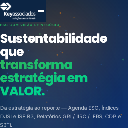
SISTEMAS DE GESTÃO OTIMIZADOS E INTEGRADOS
Conformidade que
protege seu
negócio.
Índices de Mercado
Mudanças Climáticas
Consultoria, auditoria e treinamentos em ISO 27001,
Reputação e Cadeia
ISO 27701, ISO 42001, ISO 37001, ISO 9001, ISO
Reporte Regulatório
14001, ISO 45001, ONA e PNQ — Gestão de
resíduos sólidos (PGRS/PMGRS).