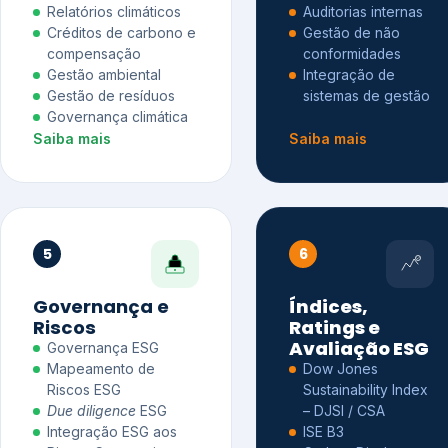
Relatórios climáticos
Auditorias internas
Créditos de carbono e
Gestão de não
compensação
conformidades
Gestão ambiental
Integração de
Gestão de resíduos
sistemas de gestão
Governança climática
Saiba mais
Saiba mais
5
6
Governança e
Índices,
Riscos
Ratings e
Avaliação ESG
Governança ESG
Mapeamento de
Dow Jones
Riscos ESG
Sustainability Index
Due diligence
ESG
– DJSI / CSA
Integração ESG aos
ISE B3