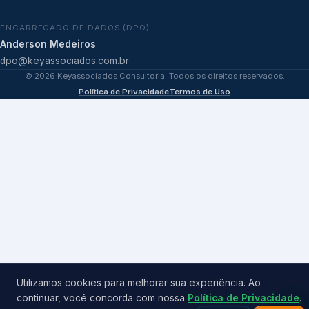
ENCARREGADO DE DADOS (DPO)
Anderson Medeiros
dpo@keyassociados.com.br
©
2026
Keyassociados Consultoria. Todos os direitos reservados.
Política de Privacidade
Termos de Uso
Utilizamos cookies para melhorar sua experiência. Ao
continuar, você concorda com nossa
Política de Privacidade
.