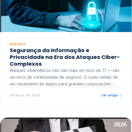
INSIGHT
Segurança da Informação e
Privacidade na Era dos Ataques Ciber-
Complexos
Ataques cibernéticos não são mais um risco de TI — são
um risco de continuidade de negócio. O custo médio de
um vazamento de dados para grandes corporações
ultrapassa a casa dos milhões, sem contar o dano
29 de jul. de 2026
Ler artigo
→
reputacional e o risco regulatório junto a órgãos como a
ANPD.