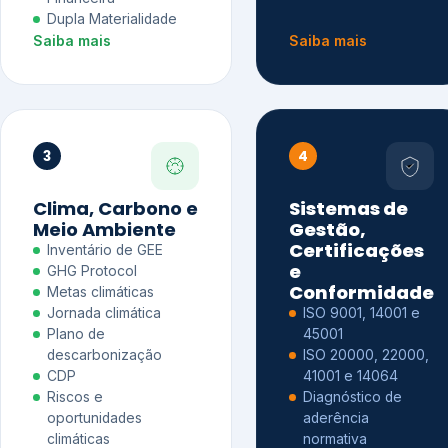
Dupla Materialidade
Saiba mais
Saiba mais
3
4
Clima, Carbono e
Sistemas de
Meio Ambiente
Gestão,
Certificações
Inventário de GEE
e
GHG Protocol
Conformidade
Metas climáticas
Jornada climática
ISO 9001, 14001 e
Plano de
45001
descarbonização
ISO 20000, 22000,
CDP
41001 e 14064
Riscos e
Diagnóstico de
oportunidades
aderência
climáticas
normativa