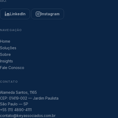
ISO.
LinkedIn
Instagram
NAVEGAÇÃO
Home
Soluções
Sobre
Insights
Fale Conosco
CONTATO
Alameda Santos, 1165
CEP: 01419-002 — Jardim Paulista
São Paulo — SP
+55 (11) 4890-4111
contato@keyassociados.com.br