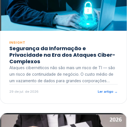
INSIGHT
Segurança da Informação e
Privacidade na Era dos Ataques Ciber-
Complexos
Ataques cibernéticos não são mais um risco de TI — são
um risco de continuidade de negócio. O custo médio de
um vazamento de dados para grandes corporações
ultrapassa a casa dos milhões, sem contar o dano
29 de jul. de 2026
Ler artigo
→
reputacional e o risco regulatório junto a órgãos como a
ANPD.