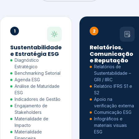
1
2
Sustentabilidade
Relatórios,
e Estratégia ESG
Comunicação
e Reputação
Diagnóstico
Estratégico
Relatórios de
Benchmarking Setorial
Sustentabilidade –
Agenda ESG
GRI / IIRC
Análise de Maturidade
Relatório IFRS S1 e
ESG
S2
Indicadores de Gestão
Apoio na
Engajamento de
verificação externa
Stakeholders
Comunicação ESG
Materialidade de
Infográficos e
Impacto
materiais visuais
Materialidade
ESG
Financeira