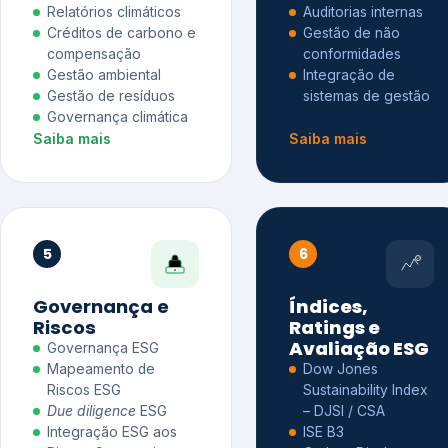
Relatórios climáticos
Auditorias internas
Créditos de carbono e
Gestão de não
compensação
conformidades
Gestão ambiental
Integração de
Gestão de resíduos
sistemas de gestão
Governança climática
Saiba mais
Saiba mais
5
6
Governança e
Índices,
Riscos
Ratings e
Avaliação ESG
Governança ESG
Mapeamento de
Dow Jones
Riscos ESG
Sustainability Index
Due diligence
ESG
– DJSI / CSA
Integração ESG aos
ISE B3