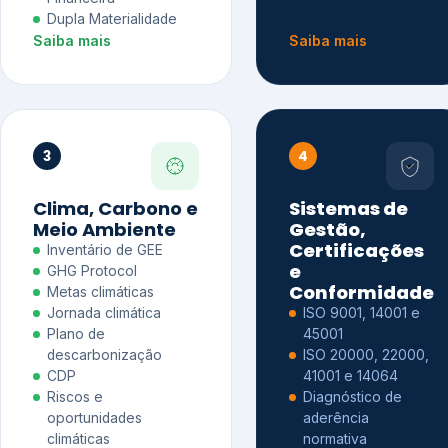
Dupla Materialidade
Saiba mais
Saiba mais
3
4
Clima, Carbono e
Sistemas de
Meio Ambiente
Gestão,
Certificações
Inventário de GEE
e
GHG Protocol
Conformidade
Metas climáticas
Jornada climática
ISO 9001, 14001 e
Plano de
45001
descarbonização
ISO 20000, 22000,
CDP
41001 e 14064
Riscos e
Diagnóstico de
oportunidades
aderência
climáticas
normativa