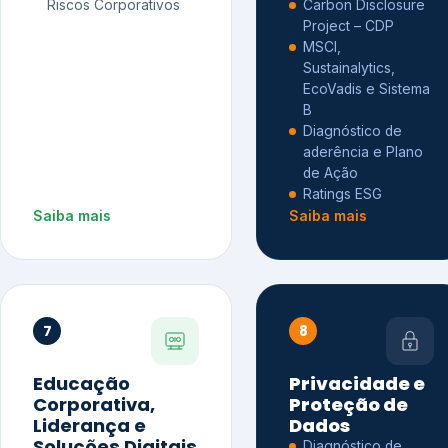
Riscos Corporativos
Carbon Disclosure
Project – CDP
MSCI,
Sustainalytics,
EcoVadis e Sistema
B
Diagnóstico de
aderência e Plano
de Ação
Ratings ESG
Saiba mais
Saiba mais
7
8
Educação
Privacidade e
Corporativa,
Proteção de
Liderança e
Dados
Soluções Digitais
Diagnóstico de