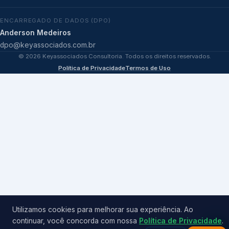
ENCARREGADO DE DADOS (DPO)
Anderson Medeiros
dpo@keyassociados.com.br
©
2026
Keyassociados Consultoria. Todos os direitos reservados.
Política de Privacidade
Termos de Uso
Utilizamos cookies para melhorar sua experiência. Ao
continuar, você concorda com nossa
Política de Privacidade
.