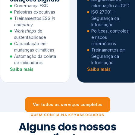
Governança ESG
adequação à LGPD
Palestras executivas
ISO 27001 –
Treinamentos ESG
in
Segurança da
company
Informação
Workshops
de
Políticas, controles
sustentabilidade
e riscos
Capacitação em
cibernéticos
mudanças climáticas
Treinamentos em
Automação da coleta
Segurança da
de indicadores
Informação
Saiba mais
Saiba mais
Ver todos os serviços completos
QUEM CONFIA NA KEYASSOCIADOS
Alguns dos nossos