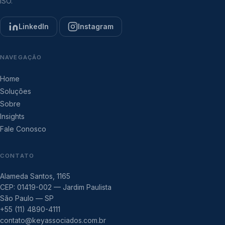
ISO.
LinkedIn
Instagram
NAVEGAÇÃO
Home
Soluções
Sobre
Insights
Fale Conosco
CONTATO
Alameda Santos, 1165
CEP: 01419-002 — Jardim Paulista
São Paulo — SP
+55 (11) 4890-4111
contato@keyassociados.com.br