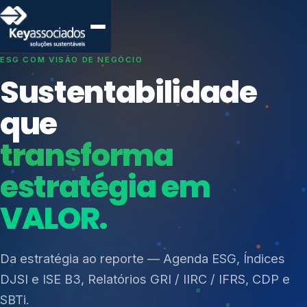
SISTEMAS DE GESTÃO OTIMIZADOS E INTEGRADOS
Conformidade que
protege seu
negócio.
Índices de Mercado
Mudanças Climáticas
Consultoria, auditoria e treinamentos em ISO 27001,
Reputação e Cadeia
ISO 27701, ISO 42001, ISO 37001, ISO 9001, ISO
Reporte Regulatório
14001, ISO 45001, ONA e PNQ — Gestão de
resíduos sólidos (PGRS/PMGRS).