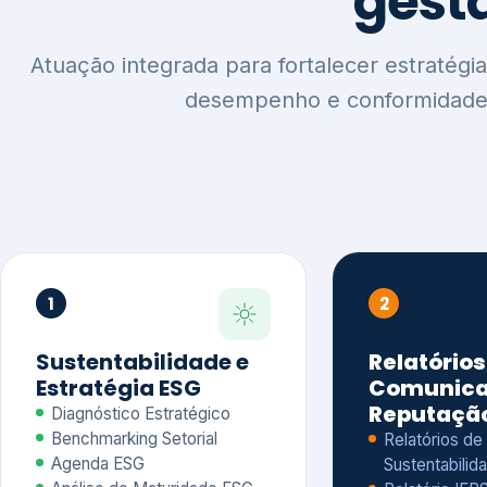
1
2
Sustentabilidade e
Relatórios
Estratégia ESG
Comunica
Reputaçã
Diagnóstico Estratégico
Benchmarking Setorial
Relatórios de
Agenda ESG
Sustentabilida
Análise de Maturidade ESG
Relatório IFR
Indicadores de Gestão
Apoio na veri
Engajamento de
Comunicação
Stakeholders
Infográficos 
Materialidade de Impacto
visuais ESG