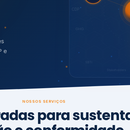
O
síduos
SBTi
Stakeholders
NOSSOS SERVIÇOS
radas para sustenta
ão e conformidade
, transparência,
.