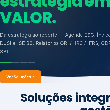
ISO 27701, ISO 42001, ISO 37001, ISO 9001, IS
14001, ISO 45001, ONA e PNQ — Gestão de re
sólidos (PGRS/PMGRS).
Ver Soluções
Soluções integ
gest
Atuação integrada para fortalecer estratégia
desempenho e conformidade