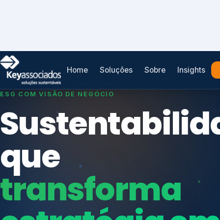
Home
Soluções
Sobre
Insights
SISTEMAS DE GESTÃO OTIMIZADOS E INTEGRADOS
Conformidad
que
protege seu
Índices de Mercado
negócio.
Mudanças Climáticas
Reputação e Cadeia
Reporte Regulatório
Consultoria, auditoria e treinamentos em ISO 2