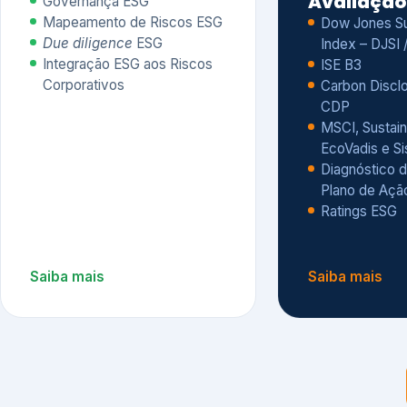
CDP
MSCI, Sustain
EcoVadis e S
Diagnóstico d
Plano de Açã
Ratings ESG
Saiba mais
Saiba mais
Alguns