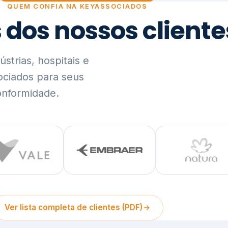
trias, hospitais e
ociados para seus
onformidade.
Ver lista completa de clientes (PDF)
Visão Holística e In
01
O Elo entre Estratégia, Go