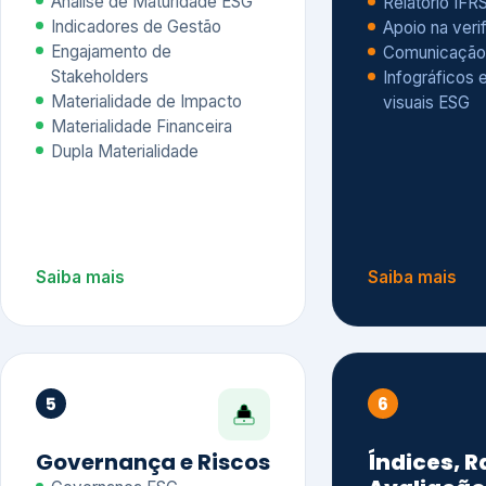
Materialidade Financeira
Dupla Materialidade
Saiba mais
Saiba mais
5
6
Governança e Riscos
Índices, R
Avaliação
Governança ESG
Mapeamento de Riscos ESG
Dow Jones Sus
Due diligence
ESG
Index – DJSI 
Integração ESG aos Riscos
ISE B3
Corporativos
Carbon Disclo