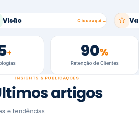
5
90
%
+
logias
Retenção de Clientes
INSIGHTS & PUBLICAÇÕES
ltimos artigos
es e tendências