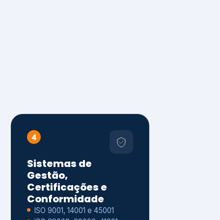
4
Sistemas de
Gestão,
Certificações e
Conformidade
ISO 9001, 14001 e 45001
ISO 20000, 22000, 41001 e
14064
Diagnóstico de aderência
normativa
Auditorias internas