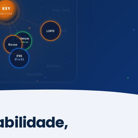
LGPD
Mudanças
Riscos
Climáticas
IFRS
S1 e S2
EcoVadis
Processos
bilidade,