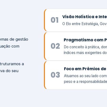
temas de gestão
Pragmatismo com P
02
tuação com
Do conceito à prática, d
índices mais exigentes d
struturamos a
Foco em Prêmios de 
iva do seu
03
Atuamos ao seu lado com
peso e a responsabilidade
Visão
Va
Clique aqui →