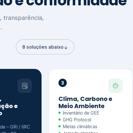
8 soluções abaixo
3
,
Clima, Carbono e
ção e
Meio Ambiente
o
Inventário de GEE
GHG Protocol
Metas climáticas
de – GRI / IIRC
Jornada climática
S S1 e S2
Plano de descarbonização
ficação externa
CDP
 ESG
Riscos e oportunidades
e materiais
climáticas