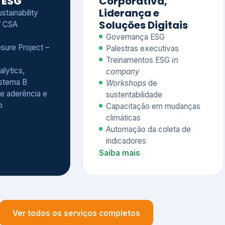
Treinamentos ESG
in
alytics,
company
istema B
Workshops
de
e aderência e
sustentabilidade
o
Capacitação em mudanças
climáticas
Automação da coleta de
indicadores
Saiba mais
Ver todos os serviços completos
QUEM CONFIA NA KEYASSOCIADOS
 dos nossos cliente