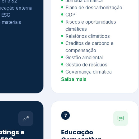
Relatórios climáticos
Créditos de carbono e
compensação
Gestão ambiental
Gestão de resíduos
Governança climática
Saiba mais
7
atings e
Educação
 ESG
Corporativa,
Liderança e
tainability
Soluções Digitais
/ CSA
Governança ESG
sure Project –
Palestras executivas