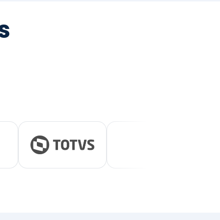
tegrada
vernança e ESG.