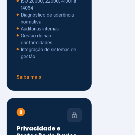
Gestão de não
conformidades
Integração de sistemas de
gestão
Saiba mais
8
Privacidade e
Proteção de Dados
Diagnóstico de adequação à
LGPD
ISO 27001 – Segurança da
Informação