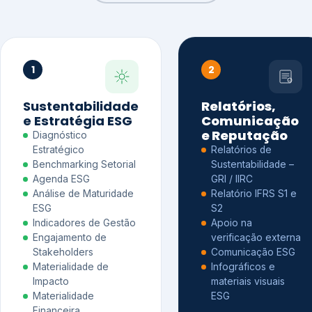
1
2
Sustentabilidade
Relatórios,
e Estratégia ESG
Comunicação
e Reputação
Diagnóstico
Estratégico
Relatórios de
Benchmarking Setorial
Sustentabilidade –
Agenda ESG
GRI / IIRC
Análise de Maturidade
Relatório IFRS S1 e
ESG
S2
Indicadores de Gestão
Apoio na
Engajamento de
verificação externa
Stakeholders
Comunicação ESG
Materialidade de
Infográficos e
Impacto
materiais visuais
Materialidade
ESG
Financeira