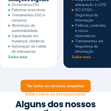
Governança ESG
adequação à LGPD
Palestras executivas
ISO 27001 –
Treinamentos ESG
in
Segurança da
company
Informação
Workshops
de
Políticas, controles
sustentabilidade
e riscos
Capacitação em
cibernéticos
mudanças climáticas
Treinamentos em
Automação da coleta
Segurança da
de indicadores
Informação
Saiba mais
Saiba mais
Ver todos os serviços completos
QUEM CONFIA NA KEYASSOCIADOS
Alguns dos nossos