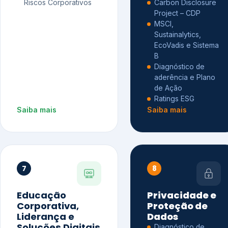
Riscos Corporativos
Carbon Disclosure
Project – CDP
MSCI,
Sustainalytics,
EcoVadis e Sistema
B
Diagnóstico de
aderência e Plano
de Ação
Ratings ESG
Saiba mais
Saiba mais
7
8
Educação
Privacidade e
Corporativa,
Proteção de
Liderança e
Dados
Soluções Digitais
Diagnóstico de