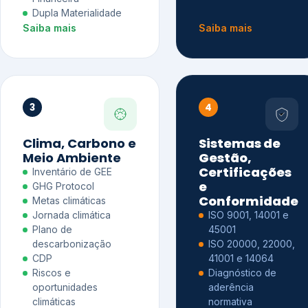
Dupla Materialidade
Saiba mais
Saiba mais
3
4
Clima, Carbono e
Sistemas de
Meio Ambiente
Gestão,
Certificações
Inventário de GEE
e
GHG Protocol
Conformidade
Metas climáticas
Jornada climática
ISO 9001, 14001 e
Plano de
45001
descarbonização
ISO 20000, 22000,
CDP
41001 e 14064
Riscos e
Diagnóstico de
oportunidades
aderência
climáticas
normativa