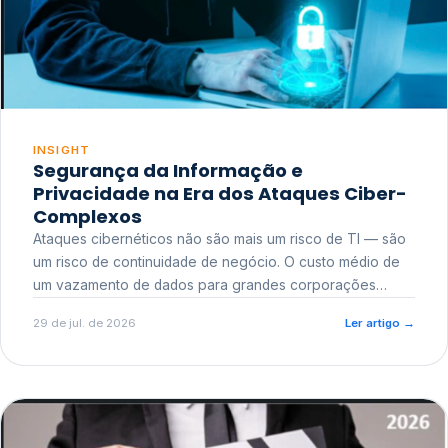
INSIGHT
Segurança da Informação e
Privacidade na Era dos Ataques Ciber-
Complexos
Ataques cibernéticos não são mais um risco de TI — são
um risco de continuidade de negócio. O custo médio de
um vazamento de dados para grandes corporações
ultrapassa a casa dos milhões, sem contar o dano
29 de jul. de 2026
Ler artigo
→
reputacional e o risco regulatório junto a órgãos como a
ANPD.