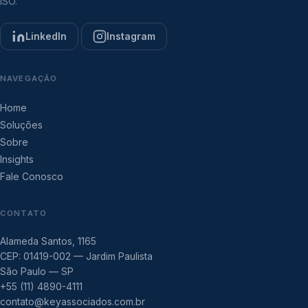
ISO.
LinkedIn
Instagram
NAVEGAÇÃO
Home
Soluções
Sobre
Insights
Fale Conosco
CONTATO
Alameda Santos, 1165
CEP: 01419-002 — Jardim Paulista
São Paulo — SP
+55 (11) 4890-4111
contato@keyassociados.com.br