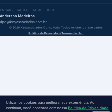
ENCARREGADO DE DADOS (DPO)
Anderson Medeiros
dpo@keyassociados.com.br
©
2026
Keyassociados Consultoria. Todos os direitos reservados.
Política de Privacidade
Termos de Uso
Utilizamos cookies para melhorar sua experiência. Ao
continuar, você concorda com nossa
Política de Privacidade
.