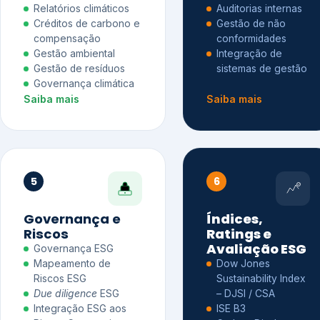
Relatórios climáticos
Auditorias internas
Créditos de carbono e
Gestão de não
compensação
conformidades
Gestão ambiental
Integração de
Gestão de resíduos
sistemas de gestão
Governança climática
Saiba mais
Saiba mais
5
6
Governança e
Índices,
Riscos
Ratings e
Avaliação ESG
Governança ESG
Mapeamento de
Dow Jones
Riscos ESG
Sustainability Index
Due diligence
ESG
– DJSI / CSA
Integração ESG aos
ISE B3