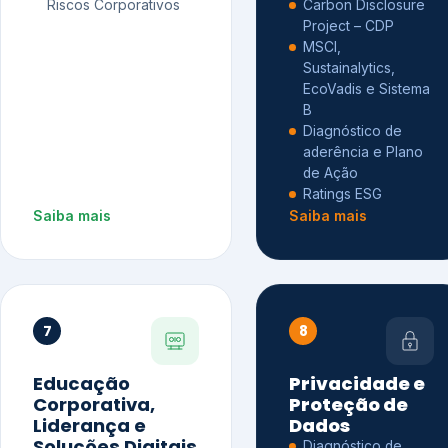
Riscos Corporativos
Carbon Disclosure
Project – CDP
MSCI,
Sustainalytics,
EcoVadis e Sistema
B
Diagnóstico de
aderência e Plano
de Ação
Ratings ESG
Saiba mais
Saiba mais
7
8
Educação
Privacidade e
Corporativa,
Proteção de
Liderança e
Dados
Soluções Digitais
Diagnóstico de