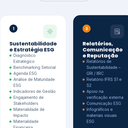
1
2
Sustentabilidade
Relatórios,
e Estratégia ESG
Comunicação
e Reputação
Diagnóstico
Estratégico
Relatórios de
Benchmarking Setorial
Sustentabilidade –
Agenda ESG
GRI / IIRC
Análise de Maturidade
Relatório IFRS S1 e
ESG
S2
Indicadores de Gestão
Apoio na
Engajamento de
verificação externa
Stakeholders
Comunicação ESG
Materialidade de
Infográficos e
Impacto
materiais visuais
Materialidade
ESG
Financeira