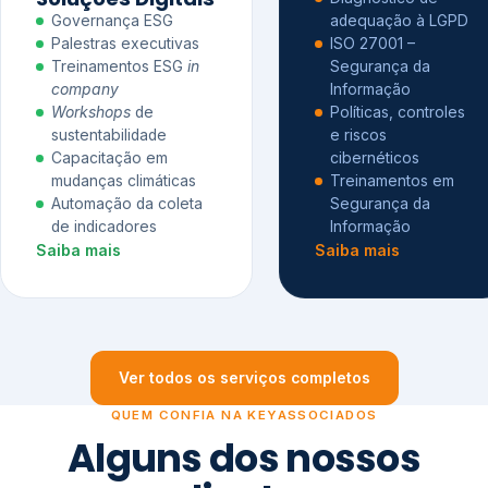
Governança ESG
adequação à LGPD
Palestras executivas
ISO 27001 –
Treinamentos ESG
in
Segurança da
company
Informação
Workshops
de
Políticas, controles
sustentabilidade
e riscos
Capacitação em
cibernéticos
mudanças climáticas
Treinamentos em
Automação da coleta
Segurança da
de indicadores
Informação
Saiba mais
Saiba mais
Ver todos os serviços completos
QUEM CONFIA NA KEYASSOCIADOS
Alguns dos nossos