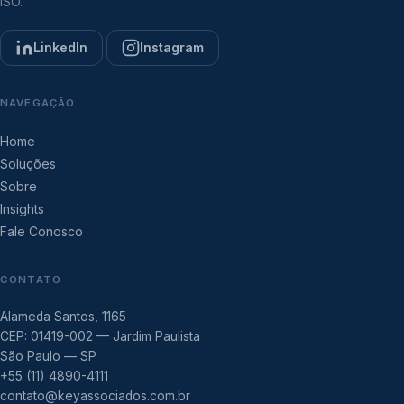
ISO.
LinkedIn
Instagram
NAVEGAÇÃO
Home
Soluções
Sobre
Insights
Fale Conosco
CONTATO
Alameda Santos, 1165
CEP: 01419-002 — Jardim Paulista
São Paulo — SP
+55 (11) 4890-4111
contato@keyassociados.com.br