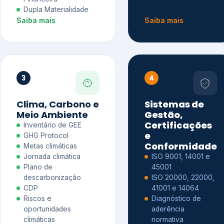
Dupla Materialidade
Saiba mais
Saiba mais
3
4
Clima, Carbono e
Sistemas de
Meio Ambiente
Gestão,
Certificações
Inventário de GEE
e
GHG Protocol
Conformidade
Metas climáticas
Jornada climática
ISO 9001, 14001 e
Plano de
45001
descarbonização
ISO 20000, 22000,
CDP
41001 e 14064
Riscos e
Diagnóstico de
oportunidades
aderência
climáticas
normativa