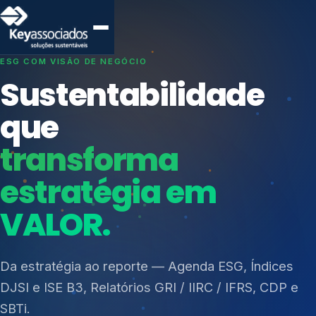
SISTEMAS DE GESTÃO OTIMIZADOS E INTEGRADOS
Conformidade que
protege seu
negócio.
Índices de Mercado
Mudanças Climáticas
Consultoria, auditoria e treinamentos em ISO 27001,
Reputação e Cadeia
ISO 27701, ISO 42001, ISO 37001, ISO 9001, ISO
Reporte Regulatório
14001, ISO 45001, ONA e PNQ — Gestão de
resíduos sólidos (PGRS/PMGRS).