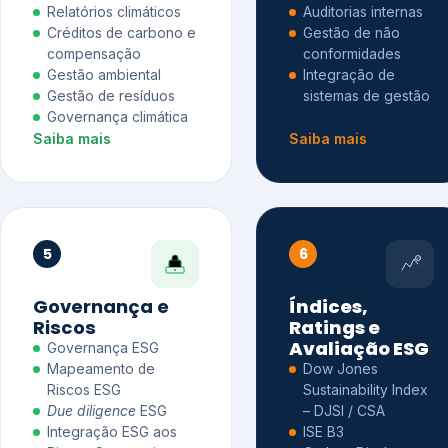
Relatórios climáticos
Auditorias internas
Créditos de carbono e
Gestão de não
compensação
conformidades
Gestão ambiental
Integração de
Gestão de resíduos
sistemas de gestão
Governança climática
Saiba mais
Saiba mais
5
6
Governança e
Índices,
Riscos
Ratings e
Avaliação ESG
Governança ESG
Mapeamento de
Dow Jones
Riscos ESG
Sustainability Index
Due diligence
ESG
– DJSI / CSA
Integração ESG aos
ISE B3