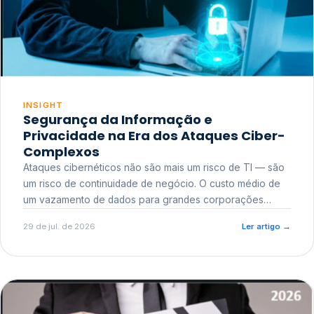
INSIGHT
Segurança da Informação e
Privacidade na Era dos Ataques Ciber-
Complexos
Ataques cibernéticos não são mais um risco de TI — são
um risco de continuidade de negócio. O custo médio de
um vazamento de dados para grandes corporações
ultrapassa a casa dos milhões, sem contar o dano
29 de jul. de 2026
Ler artigo
→
reputacional e o risco regulatório junto a órgãos como a
ANPD.