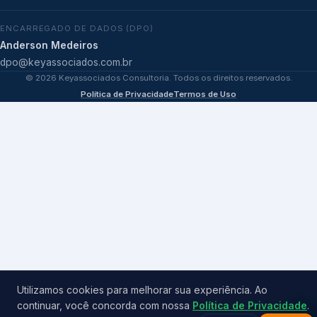
ENCARREGADO DE DADOS (DPO)
Anderson Medeiros
dpo@keyassociados.com.br
©
2026
Keyassociados Consultoria. Todos os direitos reservados.
Política de Privacidade
Termos de Uso
Utilizamos cookies para melhorar sua experiência. Ao
continuar, você concorda com nossa
Política de Privacidade
.