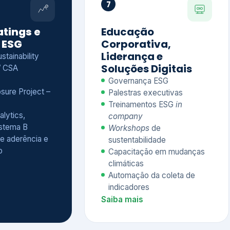
Treinamentos ESG
in
alytics,
company
istema B
Workshops
de
e aderência e
sustentabilidade
o
Capacitação em mudanças
climáticas
Automação da coleta de
indicadores
Saiba mais
Ver todos os serviços completos
QUEM CONFIA NA KEYASSOCIADOS
 dos nossos cliente