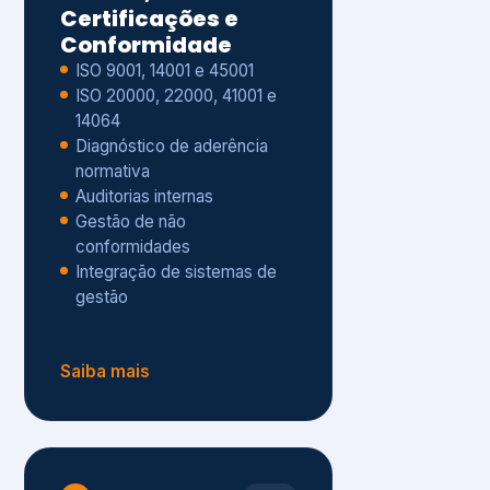
Gestão de não
conformidades
Integração de sistemas de
gestão
Saiba mais
8
Privacidade e
Proteção de Dados
Diagnóstico de adequação à
LGPD
ISO 27001 – Segurança da
Informação