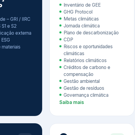
Relatórios climáticos
Créditos de carbono e
compensação
Gestão ambiental
Gestão de resíduos
Governança climática
Saiba mais
7
atings e
Educação
 ESG
Corporativa,
Liderança e
tainability
Soluções Digitais
/ CSA
Governança ESG
sure Project –
Palestras executivas