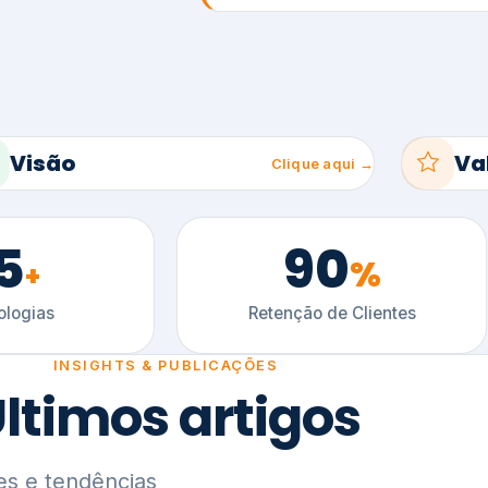
5
90
%
+
logias
Retenção de Clientes
INSIGHTS & PUBLICAÇÕES
ltimos artigos
es e tendências