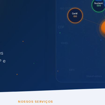
O
síduos
SBTi
Stakeholders
NOSSOS SERVIÇOS
radas para sustenta
ão e conformidade
, transparência,
.