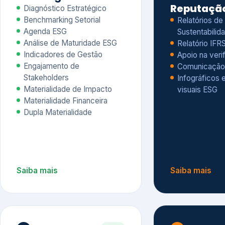
Materialidade Financeira
Dupla Materialidade
Saiba mais
Saiba mais
5
6
Governança e Riscos
Índices, R
Avaliação
Governança ESG
Mapeamento de Riscos ESG
Dow Jones Sus
Due diligence
ESG
Index – DJSI 
Integração ESG aos Riscos
ISE B3
Corporativos
Carbon Disclo