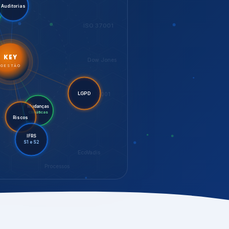
LGPD
Mudanças
Riscos
Climáticas
IFRS
S1 e S2
EcoVadis
Processos
bilidade,