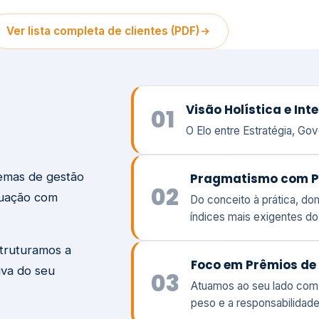
temas de gestão
Pragmatismo com P
02
tuação com
Do conceito à prática, d
índices mais exigentes d
struturamos a
Foco em Prêmios de 
iva do seu
03
Atuamos ao seu lado com
peso e a responsabilidade
Visão
Va
Clique aqui →