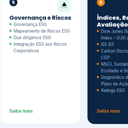
CDP
MSCI, Sustain
EcoVadis e S
Diagnóstico d
Plano de Açã
Ratings ESG
Saiba mais
Saiba mais
Alguns