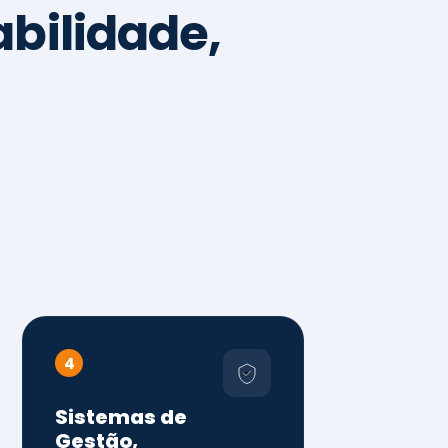
4
Sistemas de
Gestão,
Certificações e
Conformidade
ISO 9001, 14001 e 45001
ISO 20000, 22000, 41001 e
14064
Diagnóstico de aderência
normativa
Auditorias internas