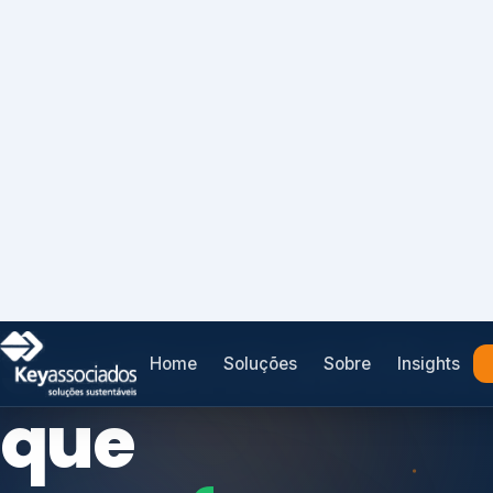
Home
Soluções
Sobre
Insights
SISTEMAS DE GESTÃO OTIMIZADOS E INTEGRADOS
Conformidad
que
protege seu
Índices de Mercado
negócio.
Mudanças Climáticas
Reputação e Cadeia
Reporte Regulatório
Consultoria, auditoria e treinamentos em ISO 2