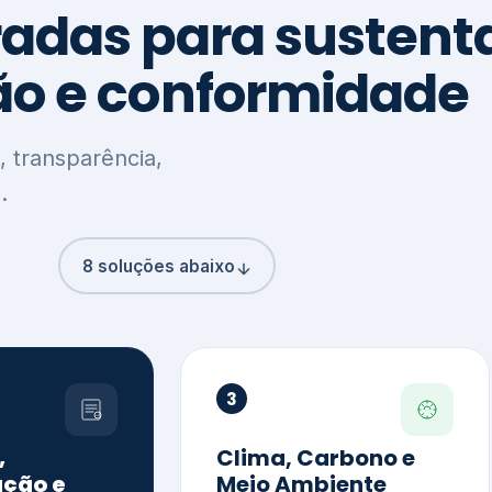
8 soluções abaixo
3
,
Clima, Carbono e
ção e
Meio Ambiente
o
Inventário de GEE
GHG Protocol
Metas climáticas
de – GRI / IIRC
Jornada climática
S S1 e S2
Plano de descarbonização
ficação externa
CDP
 ESG
Riscos e oportunidades
e materiais
climáticas