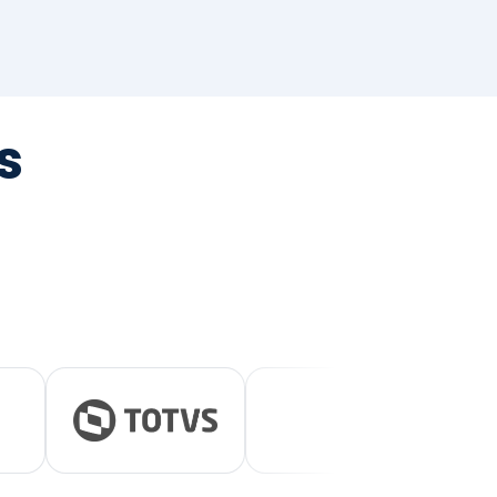
tegrada
vernança e ESG.