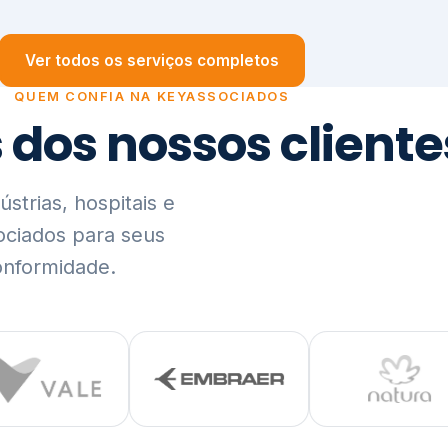
trias, hospitais e
ociados para seus
onformidade.
Ver lista completa de clientes (PDF)
Visão Holística e In
01
O Elo entre Estratégia, Go