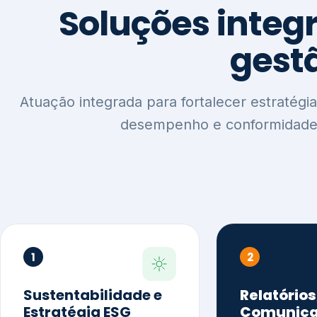
1
2
Sustentabilidade e
Relatórios
Estratégia ESG
Comunica
Reputaçã
Diagnóstico Estratégico
Benchmarking Setorial
Relatórios de
Agenda ESG
Sustentabilida
Análise de Maturidade ESG
Relatório IFR
Indicadores de Gestão
Apoio na veri
Engajamento de
Comunicação
Stakeholders
Infográficos 
Materialidade de Impacto
visuais ESG