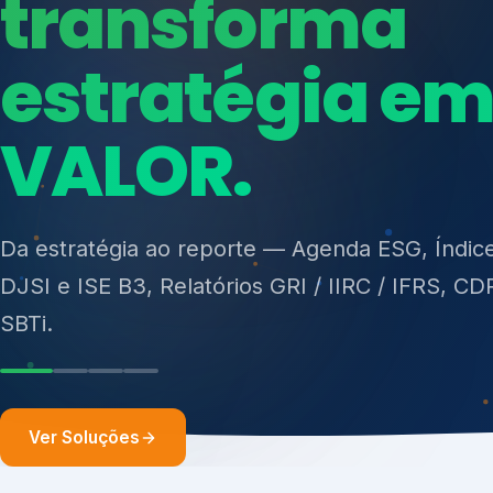
ISO 27701, ISO 42001, ISO 37001, ISO 9001, IS
14001, ISO 45001, ONA e PNQ — Gestão de re
sólidos (PGRS/PMGRS).
Ver Soluções
Soluções integ
gest
Atuação integrada para fortalecer estratégia
desempenho e conformidade