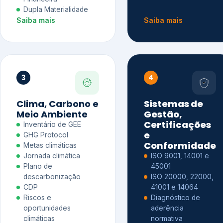
Dupla Materialidade
Saiba mais
Saiba mais
3
4
Clima, Carbono e
Sistemas de
Meio Ambiente
Gestão,
Certificações
Inventário de GEE
e
GHG Protocol
Conformidade
Metas climáticas
Jornada climática
ISO 9001, 14001 e
Plano de
45001
descarbonização
ISO 20000, 22000,
CDP
41001 e 14064
Riscos e
Diagnóstico de
oportunidades
aderência
climáticas
normativa