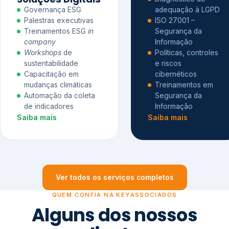
Governança ESG
adequação à LGPD
Palestras executivas
ISO 27001 –
Treinamentos ESG
in
Segurança da
company
Informação
Workshops
de
Políticas, controles
sustentabilidade
e riscos
Capacitação em
cibernéticos
mudanças climáticas
Treinamentos em
Automação da coleta
Segurança da
de indicadores
Informação
Saiba mais
Saiba mais
Ver todos os serviços completos
QUEM CONFIA NA KEYASSOCIADOS
Alguns dos nossos