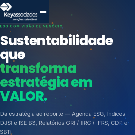
SISTEMAS DE GESTÃO OTIMIZADOS E INTEGRADOS
Conformidade que
protege seu
negócio.
Índices de Mercado
Mudanças Climáticas
Consultoria, auditoria e treinamentos em ISO 27001,
Reputação e Cadeia
ISO 27701, ISO 42001, ISO 37001, ISO 9001, ISO
Reporte Regulatório
14001, ISO 45001, ONA e PNQ — Gestão de
resíduos sólidos (PGRS/PMGRS).