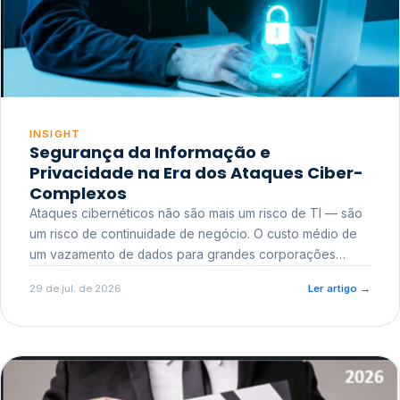
INSIGHT
Segurança da Informação e
Privacidade na Era dos Ataques Ciber-
Complexos
Ataques cibernéticos não são mais um risco de TI — são
um risco de continuidade de negócio. O custo médio de
um vazamento de dados para grandes corporações
ultrapassa a casa dos milhões, sem contar o dano
29 de jul. de 2026
Ler artigo
→
reputacional e o risco regulatório junto a órgãos como a
ANPD.