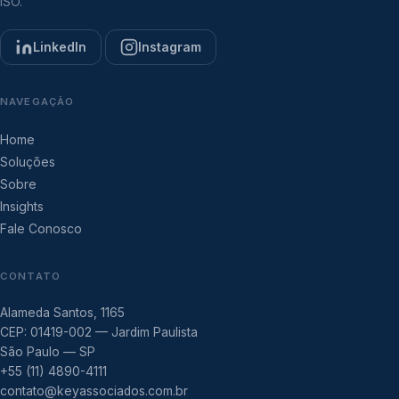
ISO.
LinkedIn
Instagram
NAVEGAÇÃO
Home
Soluções
Sobre
Insights
Fale Conosco
CONTATO
Alameda Santos, 1165
CEP: 01419-002 — Jardim Paulista
São Paulo — SP
+55 (11) 4890-4111
contato@keyassociados.com.br