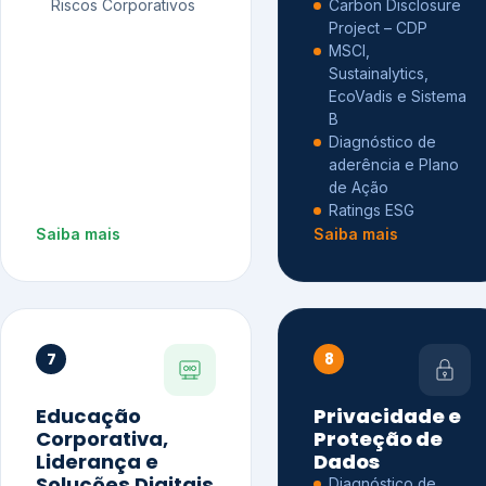
Riscos Corporativos
Carbon Disclosure
Project – CDP
MSCI,
Sustainalytics,
EcoVadis e Sistema
B
Diagnóstico de
aderência e Plano
de Ação
Ratings ESG
Saiba mais
Saiba mais
7
8
Educação
Privacidade e
Corporativa,
Proteção de
Liderança e
Dados
Soluções Digitais
Diagnóstico de