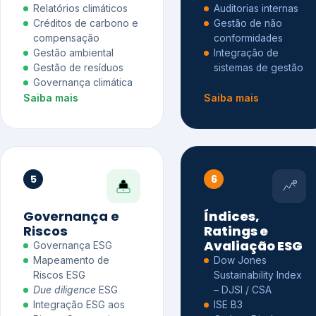
Relatórios climáticos
Auditorias internas
Créditos de carbono e
Gestão de não
compensação
conformidades
Gestão ambiental
Integração de
Gestão de resíduos
sistemas de gestão
Governança climática
Saiba mais
Saiba mais
5
6
Governança e
Índices,
Riscos
Ratings e
Avaliação ESG
Governança ESG
Mapeamento de
Dow Jones
Riscos ESG
Sustainability Index
Due diligence
ESG
– DJSI / CSA
Integração ESG aos
ISE B3