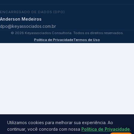
ENCARREGADO DE DADOS (DPO)
Anderson Medeiros
dpo@keyassociados.com.br
©
2026
Keyassociados Consultoria. Todos os direitos reservados.
Política de Privacidade
Termos de Uso
Utilizamos cookies para melhorar sua experiência. Ao
continuar, você concorda com nossa
Política de Privacidade
.