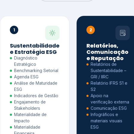
1
2
Sustentabilidade
Relatórios,
e Estratégia ESG
Comunicação
e Reputação
Diagnóstico
Estratégico
Relatórios de
Benchmarking Setorial
Sustentabilidade –
Agenda ESG
GRI / IIRC
Análise de Maturidade
Relatório IFRS S1 e
ESG
S2
Indicadores de Gestão
Apoio na
Engajamento de
verificação externa
Stakeholders
Comunicação ESG
Materialidade de
Infográficos e
Impacto
materiais visuais
Materialidade
ESG
Financeira