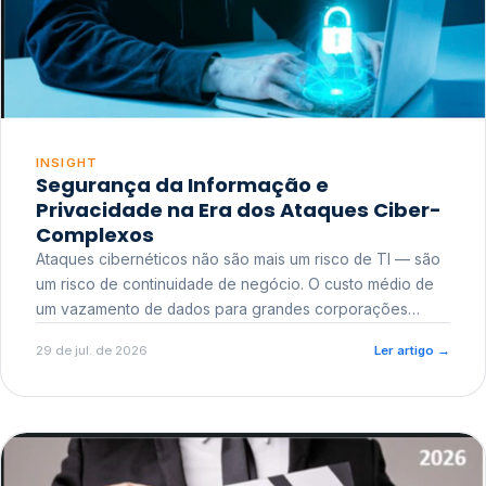
INSIGHT
Segurança da Informação e
Privacidade na Era dos Ataques Ciber-
Complexos
Ataques cibernéticos não são mais um risco de TI — são
um risco de continuidade de negócio. O custo médio de
um vazamento de dados para grandes corporações
ultrapassa a casa dos milhões, sem contar o dano
29 de jul. de 2026
Ler artigo
→
reputacional e o risco regulatório junto a órgãos como a
ANPD.