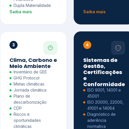
Dupla Materialidade
Saiba mais
Saiba mais
3
4
Clima, Carbono e
Sistemas de
Meio Ambiente
Gestão,
Certificações
Inventário de GEE
e
GHG Protocol
Conformidade
Metas climáticas
Jornada climática
ISO 9001, 14001 e
Plano de
45001
descarbonização
ISO 20000, 22000,
CDP
41001 e 14064
Riscos e
Diagnóstico de
oportunidades
aderência
climáticas
normativa