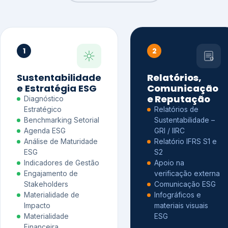
1
2
Sustentabilidade
Relatórios,
e Estratégia ESG
Comunicação
e Reputação
Diagnóstico
Estratégico
Relatórios de
Benchmarking Setorial
Sustentabilidade –
Agenda ESG
GRI / IIRC
Análise de Maturidade
Relatório IFRS S1 e
ESG
S2
Indicadores de Gestão
Apoio na
Engajamento de
verificação externa
Stakeholders
Comunicação ESG
Materialidade de
Infográficos e
Impacto
materiais visuais
Materialidade
ESG
Financeira