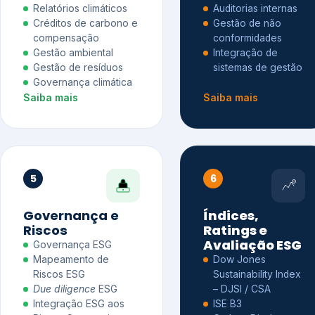
Relatórios climáticos
Auditorias internas
Créditos de carbono e
Gestão de não
compensação
conformidades
Gestão ambiental
Integração de
Gestão de resíduos
sistemas de gestão
Governança climática
Saiba mais
Saiba mais
5
6
Governança e
Índices,
Riscos
Ratings e
Avaliação ESG
Governança ESG
Mapeamento de
Dow Jones
Riscos ESG
Sustainability Index
Due diligence
ESG
– DJSI / CSA
Integração ESG aos
ISE B3