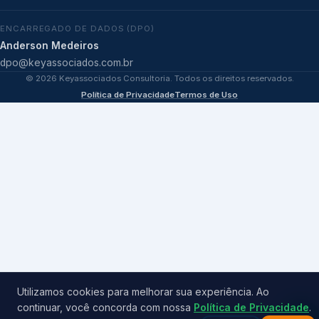
ENCARREGADO DE DADOS (DPO)
Anderson Medeiros
dpo@keyassociados.com.br
©
2026
Keyassociados Consultoria. Todos os direitos reservados.
Política de Privacidade
Termos de Uso
Utilizamos cookies para melhorar sua experiência. Ao
continuar, você concorda com nossa
Política de Privacidade
.