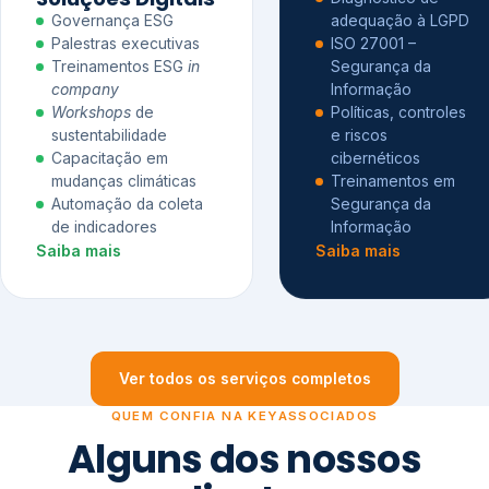
Governança ESG
adequação à LGPD
Palestras executivas
ISO 27001 –
Treinamentos ESG
in
Segurança da
company
Informação
Workshops
de
Políticas, controles
sustentabilidade
e riscos
Capacitação em
cibernéticos
mudanças climáticas
Treinamentos em
Automação da coleta
Segurança da
de indicadores
Informação
Saiba mais
Saiba mais
Ver todos os serviços completos
QUEM CONFIA NA KEYASSOCIADOS
Alguns dos nossos