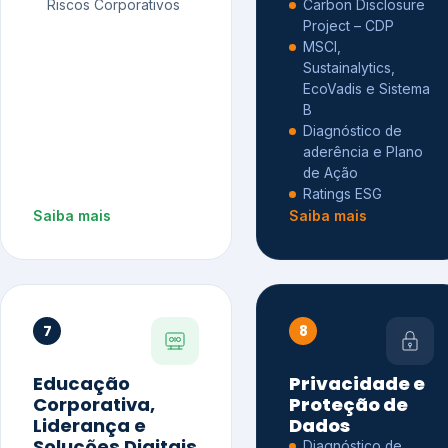
Riscos Corporativos
Carbon Disclosure
Project – CDP
MSCI,
Sustainalytics,
EcoVadis e Sistema
B
Diagnóstico de
aderência e Plano
de Ação
Ratings ESG
Saiba mais
Saiba mais
7
8
Educação
Privacidade e
Corporativa,
Proteção de
Liderança e
Dados
Soluções Digitais
Diagnóstico de