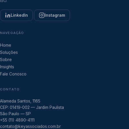
ISO.
LinkedIn
Instagram
NAVEGAÇÃO
Home
Soluções
Sobre
Insights
Fale Conosco
CONTATO
Alameda Santos, 1165
CEP: 01419-002 — Jardim Paulista
São Paulo — SP
+55 (11) 4890-4111
contato@keyassociados.com.br