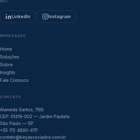
ISO.
LinkedIn
Instagram
NAVEGAÇÃO
Home
Soluções
Sobre
Insights
Fale Conosco
CONTATO
Alameda Santos, 1165
CEP: 01419-002 — Jardim Paulista
São Paulo — SP
+55 (11) 4890-4111
contato@keyassociados.com.br