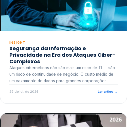
INSIGHT
Segurança da Informação e
Privacidade na Era dos Ataques Ciber-
Complexos
Ataques cibernéticos não são mais um risco de TI — são
um risco de continuidade de negócio. O custo médio de
um vazamento de dados para grandes corporações
ultrapassa a casa dos milhões, sem contar o dano
29 de jul. de 2026
Ler artigo
→
reputacional e o risco regulatório junto a órgãos como a
ANPD.