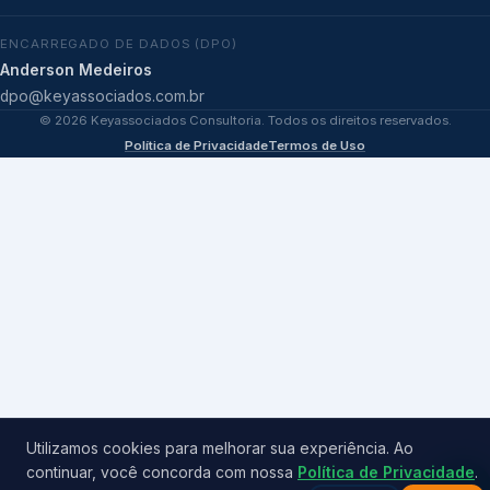
ENCARREGADO DE DADOS (DPO)
Anderson Medeiros
dpo@keyassociados.com.br
©
2026
Keyassociados Consultoria. Todos os direitos reservados.
Política de Privacidade
Termos de Uso
Utilizamos cookies para melhorar sua experiência. Ao
continuar, você concorda com nossa
Política de Privacidade
.