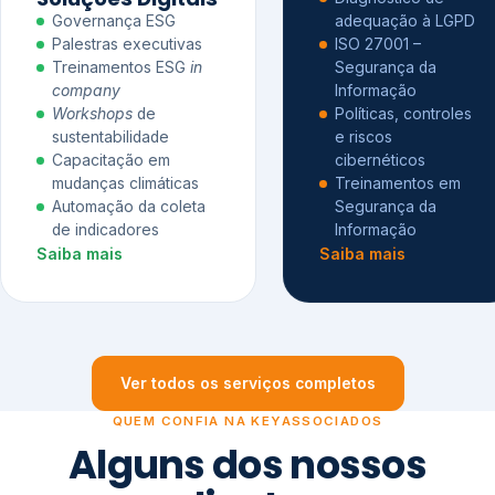
Governança ESG
adequação à LGPD
Palestras executivas
ISO 27001 –
Treinamentos ESG
in
Segurança da
company
Informação
Workshops
de
Políticas, controles
sustentabilidade
e riscos
Capacitação em
cibernéticos
mudanças climáticas
Treinamentos em
Automação da coleta
Segurança da
de indicadores
Informação
Saiba mais
Saiba mais
Ver todos os serviços completos
QUEM CONFIA NA KEYASSOCIADOS
Alguns dos nossos