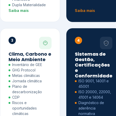
Dupla Materialidade
Saiba mais
Saiba mais
3
4
Clima, Carbono e
Sistemas de
Meio Ambiente
Gestão,
Certificações
Inventário de GEE
e
GHG Protocol
Conformidade
Metas climáticas
Jornada climática
ISO 9001, 14001 e
Plano de
45001
descarbonização
ISO 20000, 22000,
CDP
41001 e 14064
Riscos e
Diagnóstico de
oportunidades
aderência
climáticas
normativa