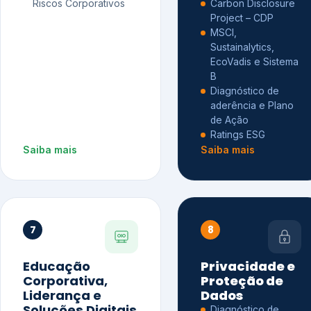
Riscos Corporativos
Carbon Disclosure
Project – CDP
MSCI,
Sustainalytics,
EcoVadis e Sistema
B
Diagnóstico de
aderência e Plano
de Ação
Ratings ESG
Saiba mais
Saiba mais
7
8
Educação
Privacidade e
Corporativa,
Proteção de
Liderança e
Dados
Soluções Digitais
Diagnóstico de