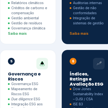
Relatórios climáticos
Auditorias internas
Créditos de carbono e
Gestão de não
compensação
conformidades
Gestão ambiental
Integração de
Gestão de resíduos
sistemas de gestão
Governança climática
Saiba mais
Saiba mais
5
6
Governança e
Índices,
Riscos
Ratings e
Avaliação ESG
Governança ESG
Mapeamento de
Dow Jones
Riscos ESG
Sustainability Index
Due diligence
ESG
– DJSI / CSA
Integração ESG aos
ISE B3