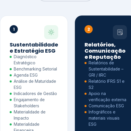
1
2
Sustentabilidade
Relatórios,
e Estratégia ESG
Comunicação
e Reputação
Diagnóstico
Estratégico
Relatórios de
Benchmarking Setorial
Sustentabilidade –
Agenda ESG
GRI / IIRC
Análise de Maturidade
Relatório IFRS S1 e
ESG
S2
Indicadores de Gestão
Apoio na
Engajamento de
verificação externa
Stakeholders
Comunicação ESG
Materialidade de
Infográficos e
Impacto
materiais visuais
Materialidade
ESG
Financeira