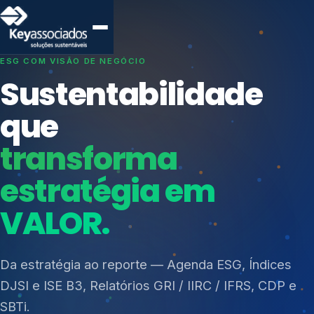
SISTEMAS DE GESTÃO OTIMIZADOS E INTEGRADOS
Conformidade que
protege seu
negócio.
Índices de Mercado
Mudanças Climáticas
Consultoria, auditoria e treinamentos em ISO 27001,
Reputação e Cadeia
ISO 27701, ISO 42001, ISO 37001, ISO 9001, ISO
Reporte Regulatório
14001, ISO 45001, ONA e PNQ — Gestão de
resíduos sólidos (PGRS/PMGRS).