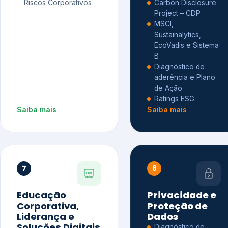
Riscos Corporativos
Carbon Disclosure
Project – CDP
MSCI,
Sustainalytics,
EcoVadis e Sistema
B
Diagnóstico de
aderência e Plano
de Ação
Ratings ESG
Saiba mais
Saiba mais
7
8
Educação
Privacidade e
Corporativa,
Proteção de
Liderança e
Dados
Soluções Digitais
Diagnóstico de