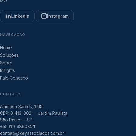
ISO.
LinkedIn
Instagram
NAVEGAÇÃO
Home
Soluções
Sobre
Insights
Fale Conosco
CONTATO
Alameda Santos, 1165
CEP: 01419-002 — Jardim Paulista
São Paulo — SP
+55 (11) 4890-4111
contato@keyassociados.com.br