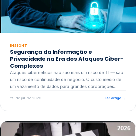
INSIGHT
Segurança da Informação e
Privacidade na Era dos Ataques Ciber-
Complexos
Ataques cibernéticos não são mais um risco de TI — são
um risco de continuidade de negócio. O custo médio de
um vazamento de dados para grandes corporações
ultrapassa a casa dos milhões, sem contar o dano
29 de jul. de 2026
Ler artigo
→
reputacional e o risco regulatório junto a órgãos como a
ANPD.