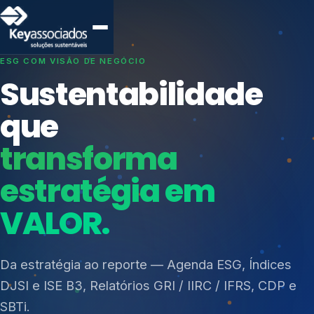
SISTEMAS DE GESTÃO OTIMIZADOS E INTEGRADOS
Conformidade que
protege seu
negócio.
Índices de Mercado
Mudanças Climáticas
Consultoria, auditoria e treinamentos em ISO 27001,
Reputação e Cadeia
ISO 27701, ISO 42001, ISO 37001, ISO 9001, ISO
Reporte Regulatório
14001, ISO 45001, ONA e PNQ — Gestão de
resíduos sólidos (PGRS/PMGRS).