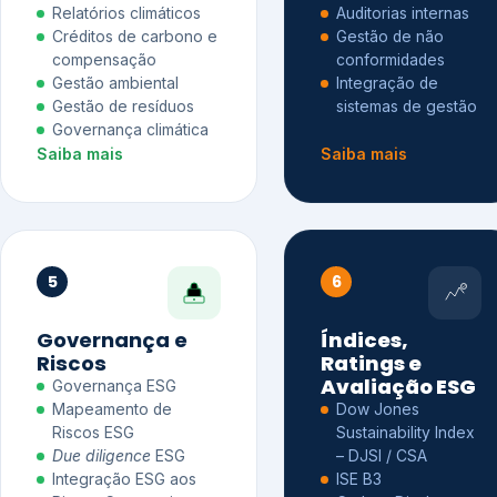
Relatórios climáticos
Auditorias internas
Créditos de carbono e
Gestão de não
compensação
conformidades
Gestão ambiental
Integração de
Gestão de resíduos
sistemas de gestão
Governança climática
Saiba mais
Saiba mais
5
6
Governança e
Índices,
Riscos
Ratings e
Avaliação ESG
Governança ESG
Mapeamento de
Dow Jones
Riscos ESG
Sustainability Index
Due diligence
ESG
– DJSI / CSA
Integração ESG aos
ISE B3