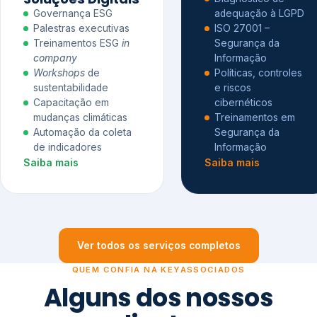
Governança ESG
adequação à LGPD
Palestras executivas
ISO 27001 –
Treinamentos ESG
in
Segurança da
company
Informação
Workshops
de
Políticas, controles
sustentabilidade
e riscos
Capacitação em
cibernéticos
mudanças climáticas
Treinamentos em
Automação da coleta
Segurança da
de indicadores
Informação
Saiba mais
Saiba mais
Ver todos os serviços completos
QUEM CONFIA NA KEYASSOCIADOS
Alguns dos nossos