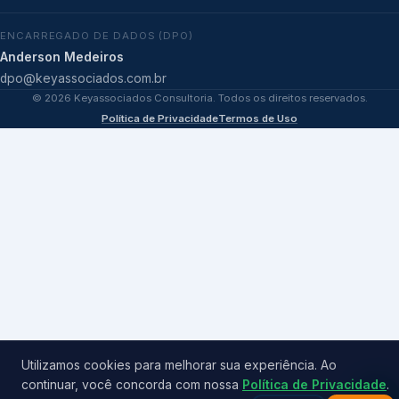
ENCARREGADO DE DADOS (DPO)
Anderson Medeiros
dpo@keyassociados.com.br
©
2026
Keyassociados Consultoria. Todos os direitos reservados.
Política de Privacidade
Termos de Uso
Utilizamos cookies para melhorar sua experiência. Ao
continuar, você concorda com nossa
Política de Privacidade
.