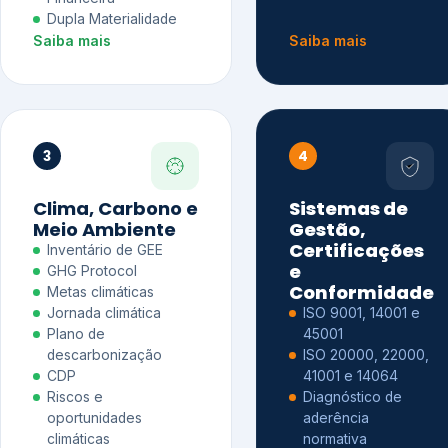
Dupla Materialidade
Saiba mais
Saiba mais
3
4
Clima, Carbono e
Sistemas de
Meio Ambiente
Gestão,
Certificações
Inventário de GEE
e
GHG Protocol
Conformidade
Metas climáticas
Jornada climática
ISO 9001, 14001 e
Plano de
45001
descarbonização
ISO 20000, 22000,
CDP
41001 e 14064
Riscos e
Diagnóstico de
oportunidades
aderência
climáticas
normativa