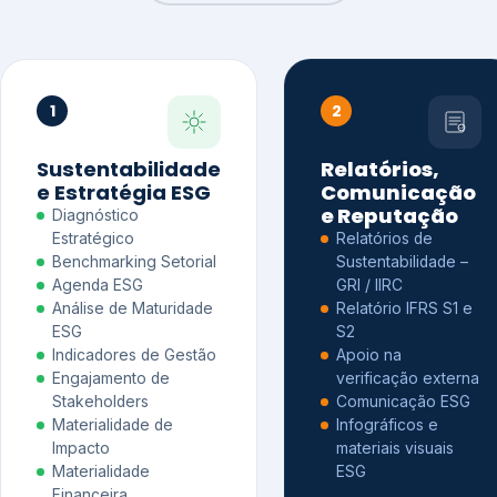
1
2
Sustentabilidade
Relatórios,
e Estratégia ESG
Comunicação
e Reputação
Diagnóstico
Estratégico
Relatórios de
Benchmarking Setorial
Sustentabilidade –
Agenda ESG
GRI / IIRC
Análise de Maturidade
Relatório IFRS S1 e
ESG
S2
Indicadores de Gestão
Apoio na
Engajamento de
verificação externa
Stakeholders
Comunicação ESG
Materialidade de
Infográficos e
Impacto
materiais visuais
Materialidade
ESG
Financeira