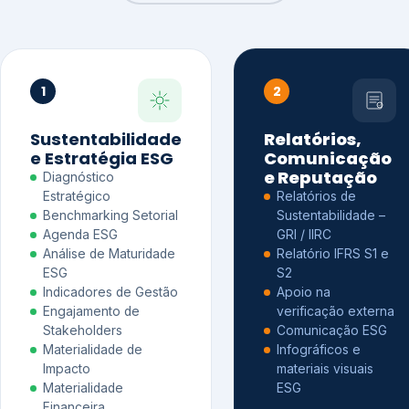
1
2
Sustentabilidade
Relatórios,
e Estratégia ESG
Comunicação
e Reputação
Diagnóstico
Estratégico
Relatórios de
Benchmarking Setorial
Sustentabilidade –
Agenda ESG
GRI / IIRC
Análise de Maturidade
Relatório IFRS S1 e
ESG
S2
Indicadores de Gestão
Apoio na
Engajamento de
verificação externa
Stakeholders
Comunicação ESG
Materialidade de
Infográficos e
Impacto
materiais visuais
Materialidade
ESG
Financeira