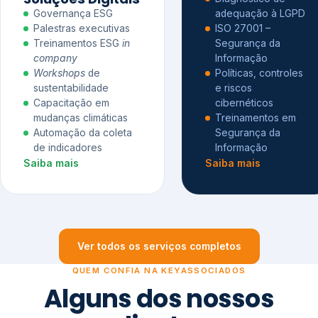
Governança ESG
adequação à LGPD
Palestras executivas
ISO 27001 –
Treinamentos ESG
in
Segurança da
company
Informação
Workshops
de
Políticas, controles
sustentabilidade
e riscos
Capacitação em
cibernéticos
mudanças climáticas
Treinamentos em
Automação da coleta
Segurança da
de indicadores
Informação
Saiba mais
Saiba mais
Ver todos os serviços completos
QUEM CONFIA NA KEYASSOCIADOS
Alguns dos nossos