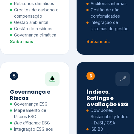
Relatórios climáticos
Auditorias internas
Créditos de carbono e
Gestão de não
compensação
conformidades
Gestão ambiental
Integração de
Gestão de resíduos
sistemas de gestão
Governança climática
Saiba mais
Saiba mais
5
6
Governança e
Índices,
Riscos
Ratings e
Avaliação ESG
Governança ESG
Mapeamento de
Dow Jones
Riscos ESG
Sustainability Index
Due diligence
ESG
– DJSI / CSA
Integração ESG aos
ISE B3