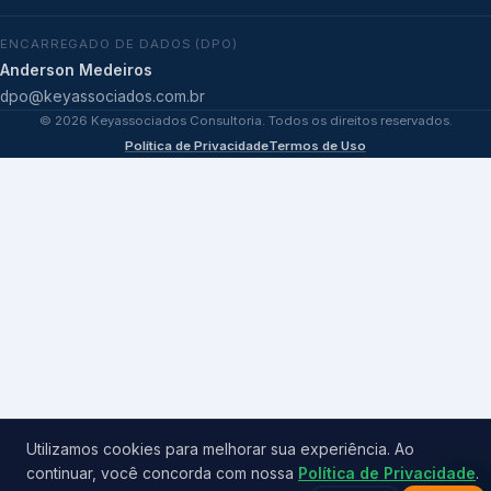
ENCARREGADO DE DADOS (DPO)
Anderson Medeiros
dpo@keyassociados.com.br
©
2026
Keyassociados Consultoria. Todos os direitos reservados.
Política de Privacidade
Termos de Uso
Utilizamos cookies para melhorar sua experiência. Ao
continuar, você concorda com nossa
Política de Privacidade
.