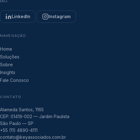
ISO.
LinkedIn
Instagram
NAVEGAÇÃO
Home
Soluções
Sobre
Insights
Fale Conosco
CONTATO
Alameda Santos, 1165
CEP: 01419-002 — Jardim Paulista
São Paulo — SP
+55 (11) 4890-4111
contato@keyassociados.com.br