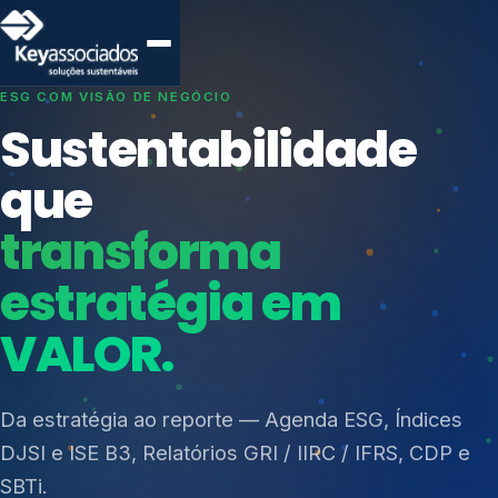
SISTEMAS DE GESTÃO OTIMIZADOS E INTEGRADOS
Conformidade que
protege seu
negócio.
Índices de Mercado
Mudanças Climáticas
Consultoria, auditoria e treinamentos em ISO 27001,
Reputação e Cadeia
ISO 27701, ISO 42001, ISO 37001, ISO 9001, ISO
Reporte Regulatório
14001, ISO 45001, ONA e PNQ — Gestão de
resíduos sólidos (PGRS/PMGRS).