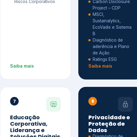
Riscos Corporativos
Carbon Disclosure
Project – CDP
MSCI,
Sustainalytics,
EcoVadis e Sistema
B
Diagnóstico de
aderência e Plano
de Ação
Ratings ESG
Saiba mais
Saiba mais
7
8
Educação
Privacidade e
Corporativa,
Proteção de
Liderança e
Dados
Soluções Digitais
Diagnóstico de