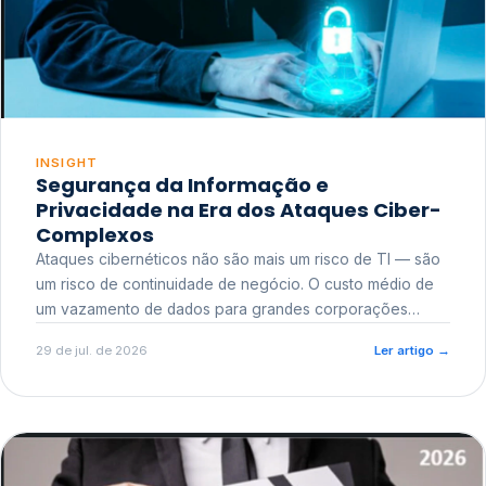
INSIGHT
Segurança da Informação e
Privacidade na Era dos Ataques Ciber-
Complexos
Ataques cibernéticos não são mais um risco de TI — são
um risco de continuidade de negócio. O custo médio de
um vazamento de dados para grandes corporações
ultrapassa a casa dos milhões, sem contar o dano
29 de jul. de 2026
Ler artigo
→
reputacional e o risco regulatório junto a órgãos como a
ANPD.