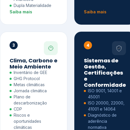
Dupla Materialidade
Saiba mais
Saiba mais
3
4
Clima, Carbono e
Sistemas de
Meio Ambiente
Gestão,
Certificações
Inventário de GEE
e
GHG Protocol
Conformidade
Metas climáticas
Jornada climática
ISO 9001, 14001 e
Plano de
45001
descarbonização
ISO 20000, 22000,
CDP
41001 e 14064
Riscos e
Diagnóstico de
oportunidades
aderência
climáticas
normativa