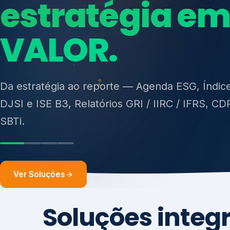
ISO 27701, ISO 42001, ISO 37001, ISO 9001, IS
14001, ISO 45001, ONA e PNQ — Gestão de re
sólidos (PGRS/PMGRS).
Ver Soluções
Soluções integ
gest
Atuação integrada para fortalecer estratégia
desempenho e conformidade