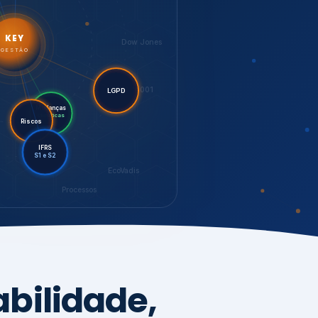
LGPD
Mudanças
Riscos
Climáticas
IFRS
S1 e S2
EcoVadis
Processos
bilidade,