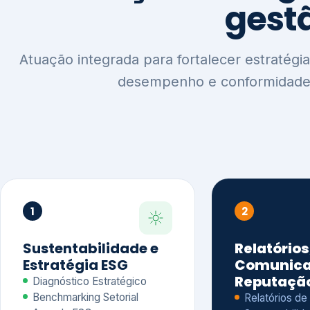
1
2
Sustentabilidade e
Relatórios
Estratégia ESG
Comunica
Reputaçã
Diagnóstico Estratégico
Benchmarking Setorial
Relatórios de
Agenda ESG
Sustentabilida
Análise de Maturidade ESG
Relatório IFR
Indicadores de Gestão
Apoio na veri
Engajamento de
Comunicação
Stakeholders
Infográficos 
Materialidade de Impacto
visuais ESG