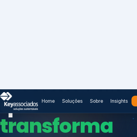
Home
Soluções
Sobre
Insights
SISTEMAS DE GESTÃO OTIMIZADOS E INTEGRADOS
Conformidad
que
protege seu
Índices de Mercado
negócio.
Mudanças Climáticas
Reputação e Cadeia
Reporte Regulatório
Consultoria, auditoria e treinamentos em ISO 2