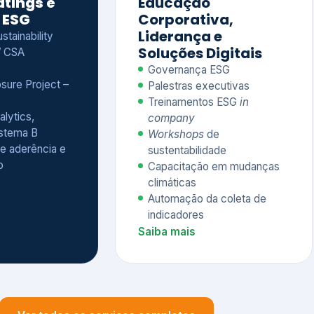
Treinamentos ESG
in
alytics,
company
istema B
Workshops
de
e aderência e
sustentabilidade
o
Capacitação em mudanças
climáticas
Automação da coleta de
indicadores
Saiba mais
Ver todos os serviços completos
QUEM CONFIA NA KEYASSOCIADOS
 dos nossos cliente