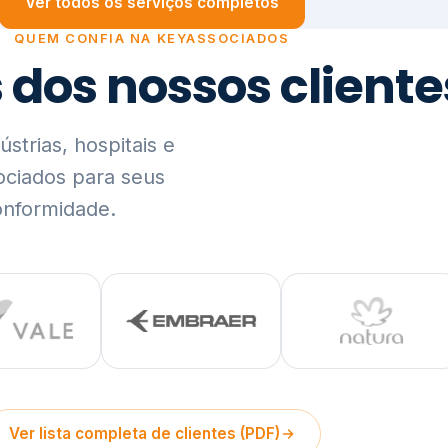
trias, hospitais e
ociados para seus
onformidade.
Ver lista completa de clientes (PDF)
Visão Holística e In
01
O Elo entre Estratégia, Go