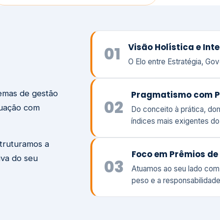
temas de gestão
Pragmatismo com P
02
tuação com
Do conceito à prática, d
índices mais exigentes d
struturamos a
Foco em Prêmios de 
iva do seu
03
Atuamos ao seu lado com
peso e a responsabilidade
Visão
Va
Clique aqui →