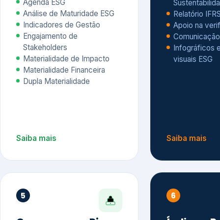
Materialidade Financeira
Dupla Materialidade
Saiba mais
Saiba mais
5
6
Governança e Riscos
Índices, R
Avaliação
Governança ESG
Mapeamento de Riscos ESG
Dow Jones Sus
Due diligence
ESG
Index – DJSI 
Integração ESG aos Riscos
ISE B3
Corporativos
Carbon Disclo