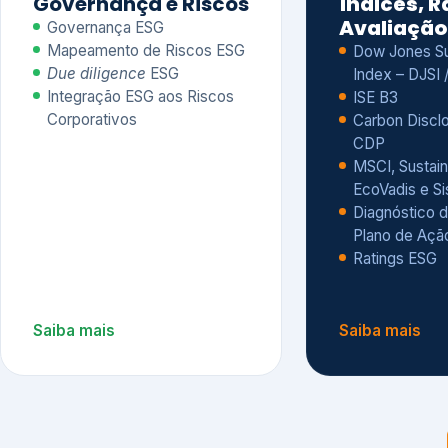
CDP
MSCI, Sustain
EcoVadis e S
Diagnóstico d
Plano de Açã
Ratings ESG
Saiba mais
Saiba mais
Alguns