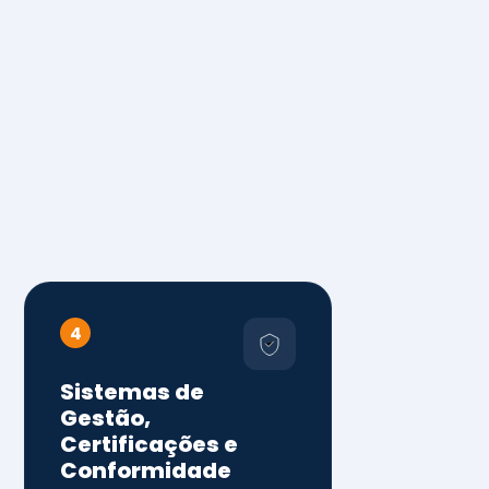
4
Sistemas de
Gestão,
Certificações e
Conformidade
ISO 9001, 14001 e 45001
ISO 20000, 22000, 41001 e
14064
Diagnóstico de aderência
normativa
Auditorias internas