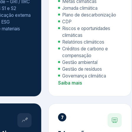
Relatórios climáticos
Créditos de carbono e
compensação
Gestão ambiental
Gestão de resíduos
Governança climática
Saiba mais
7
atings e
Educação
 ESG
Corporativa,
Liderança e
tainability
Soluções Digitais
/ CSA
Governança ESG
sure Project –
Palestras executivas