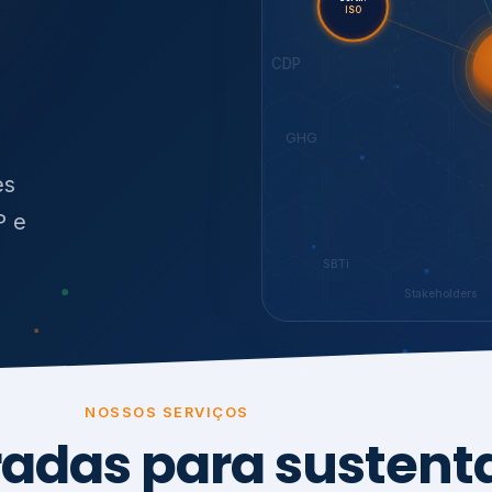
O
síduos
SBTi
Stakeholders
NOSSOS SERVIÇOS
radas para sustenta
ão e conformidade
, transparência,
.