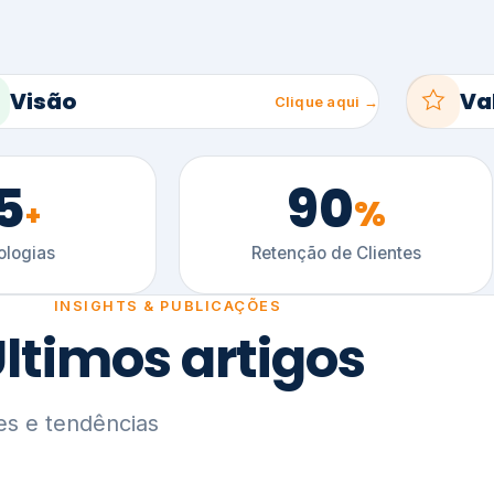
5
90
%
+
logias
Retenção de Clientes
INSIGHTS & PUBLICAÇÕES
ltimos artigos
es e tendências