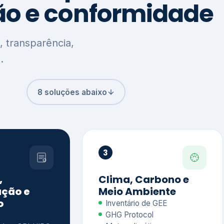
8 soluções abaixo
3
,
Clima, Carbono e
ção e
Meio Ambiente
o
Inventário de GEE
GHG Protocol
Metas climáticas
de – GRI / IIRC
Jornada climática
S S1 e S2
Plano de descarbonização
ficação externa
CDP
 ESG
Riscos e oportunidades
e materiais
climáticas