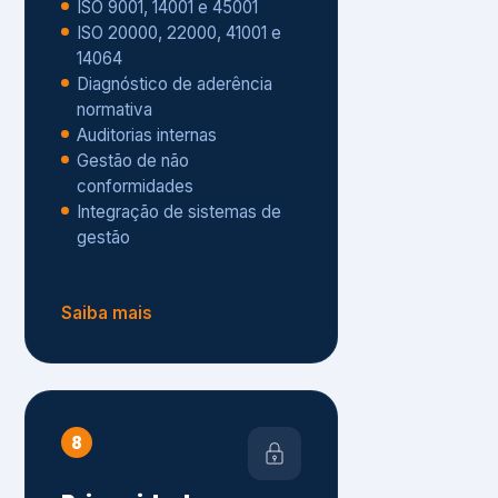
Gestão de não
conformidades
Integração de sistemas de
gestão
Saiba mais
8
Privacidade e
Proteção de Dados
Diagnóstico de adequação à
LGPD
ISO 27001 – Segurança da
Informação