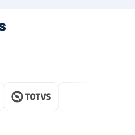
tegrada
vernança e ESG.