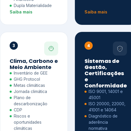
Dupla Materialidade
Saiba mais
Saiba mais
3
4
Clima, Carbono e
Sistemas de
Meio Ambiente
Gestão,
Certificações
Inventário de GEE
e
GHG Protocol
Conformidade
Metas climáticas
Jornada climática
ISO 9001, 14001 e
Plano de
45001
descarbonização
ISO 20000, 22000,
CDP
41001 e 14064
Riscos e
Diagnóstico de
oportunidades
aderência
climáticas
normativa