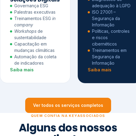
Governança ESG
adequação à LGPD
Palestras executivas
ISO 27001 –
Treinamentos ESG
in
Segurança da
company
Informação
Workshops
de
Políticas, controles
sustentabilidade
e riscos
Capacitação em
cibernéticos
mudanças climáticas
Treinamentos em
Automação da coleta
Segurança da
de indicadores
Informação
Saiba mais
Saiba mais
Ver todos os serviços completos
QUEM CONFIA NA KEYASSOCIADOS
Alguns dos nossos