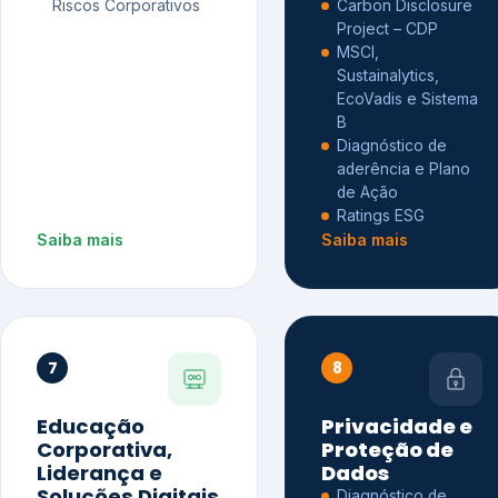
Riscos Corporativos
Carbon Disclosure
Project – CDP
MSCI,
Sustainalytics,
EcoVadis e Sistema
B
Diagnóstico de
aderência e Plano
de Ação
Ratings ESG
Saiba mais
Saiba mais
7
8
Educação
Privacidade e
Corporativa,
Proteção de
Liderança e
Dados
Soluções Digitais
Diagnóstico de