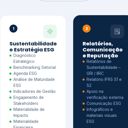
1
2
Sustentabilidade
Relatórios,
e Estratégia ESG
Comunicação
e Reputação
Diagnóstico
Estratégico
Relatórios de
Benchmarking Setorial
Sustentabilidade –
Agenda ESG
GRI / IIRC
Análise de Maturidade
Relatório IFRS S1 e
ESG
S2
Indicadores de Gestão
Apoio na
Engajamento de
verificação externa
Stakeholders
Comunicação ESG
Materialidade de
Infográficos e
Impacto
materiais visuais
Materialidade
ESG
Financeira