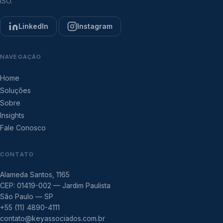
ISO.
LinkedIn
Instagram
NAVEGAÇÃO
Home
Soluções
Sobre
Insights
Fale Conosco
CONTATO
Alameda Santos, 1165
CEP: 01419-002 — Jardim Paulista
São Paulo — SP
+55 (11) 4890-4111
contato@keyassociados.com.br