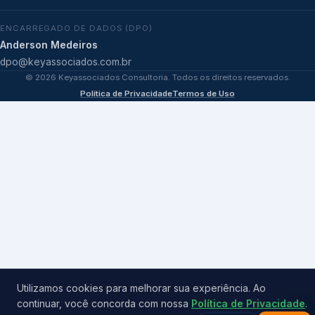
ENCARREGADO DE DADOS (DPO)
Anderson Medeiros
dpo@keyassociados.com.br
©
2026
Keyassociados Consultoria. Todos os direitos reservados.
Política de Privacidade
Termos de Uso
Utilizamos cookies para melhorar sua experiência. Ao
continuar, você concorda com nossa
Política de Privacidade
.