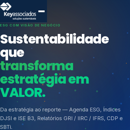
SISTEMAS DE GESTÃO OTIMIZADOS E INTEGRADOS
Conformidade que
protege seu
negócio.
Índices de Mercado
Mudanças Climáticas
Consultoria, auditoria e treinamentos em ISO 27001,
Reputação e Cadeia
ISO 27701, ISO 42001, ISO 37001, ISO 9001, ISO
Reporte Regulatório
14001, ISO 45001, ONA e PNQ — Gestão de
resíduos sólidos (PGRS/PMGRS).