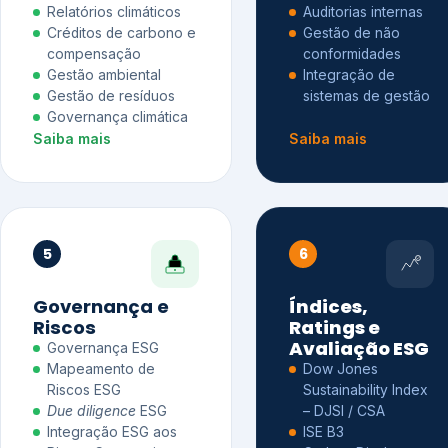
Relatórios climáticos
Auditorias internas
Créditos de carbono e
Gestão de não
compensação
conformidades
Gestão ambiental
Integração de
Gestão de resíduos
sistemas de gestão
Governança climática
Saiba mais
Saiba mais
5
6
Governança e
Índices,
Riscos
Ratings e
Avaliação ESG
Governança ESG
Mapeamento de
Dow Jones
Riscos ESG
Sustainability Index
Due diligence
ESG
– DJSI / CSA
Integração ESG aos
ISE B3