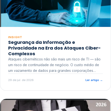
INSIGHT
Segurança da Informação e
Privacidade na Era dos Ataques Ciber-
Complexos
Ataques cibernéticos não são mais um risco de TI — são
um risco de continuidade de negócio. O custo médio de
um vazamento de dados para grandes corporações
ultrapassa a casa dos milhões, sem contar o dano
29 de jul. de 2026
Ler artigo
→
reputacional e o risco regulatório junto a órgãos como a
ANPD.