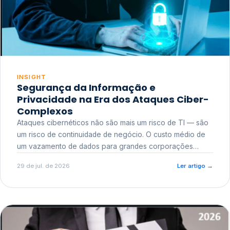
INSIGHT
Segurança da Informação e
Privacidade na Era dos Ataques Ciber-
Complexos
Ataques cibernéticos não são mais um risco de TI — são
um risco de continuidade de negócio. O custo médio de
um vazamento de dados para grandes corporações
ultrapassa a casa dos milhões, sem contar o dano
29 de jul. de 2026
Ler artigo
→
reputacional e o risco regulatório junto a órgãos como a
ANPD.