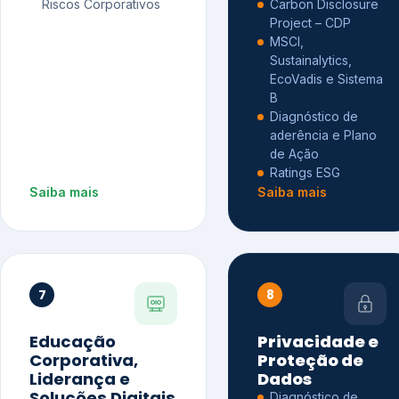
Riscos Corporativos
Carbon Disclosure
Project – CDP
MSCI,
Sustainalytics,
EcoVadis e Sistema
B
Diagnóstico de
aderência e Plano
de Ação
Ratings ESG
Saiba mais
Saiba mais
7
8
Educação
Privacidade e
Corporativa,
Proteção de
Liderança e
Dados
Soluções Digitais
Diagnóstico de