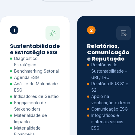
1
2
Sustentabilidade
Relatórios,
e Estratégia ESG
Comunicação
e Reputação
Diagnóstico
Estratégico
Relatórios de
Benchmarking Setorial
Sustentabilidade –
Agenda ESG
GRI / IIRC
Análise de Maturidade
Relatório IFRS S1 e
ESG
S2
Indicadores de Gestão
Apoio na
Engajamento de
verificação externa
Stakeholders
Comunicação ESG
Materialidade de
Infográficos e
Impacto
materiais visuais
Materialidade
ESG
Financeira