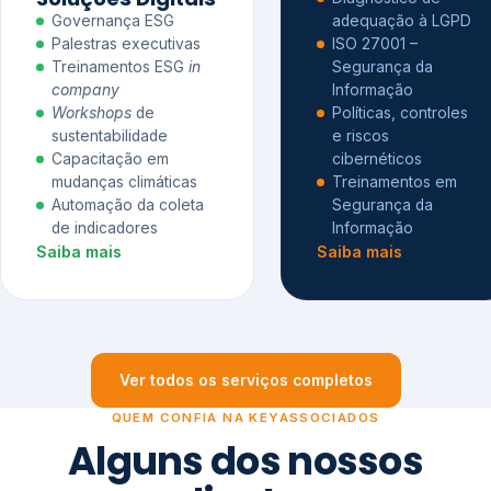
Governança ESG
adequação à LGPD
Palestras executivas
ISO 27001 –
Treinamentos ESG
in
Segurança da
company
Informação
Workshops
de
Políticas, controles
sustentabilidade
e riscos
Capacitação em
cibernéticos
mudanças climáticas
Treinamentos em
Automação da coleta
Segurança da
de indicadores
Informação
Saiba mais
Saiba mais
Ver todos os serviços completos
QUEM CONFIA NA KEYASSOCIADOS
Alguns dos nossos