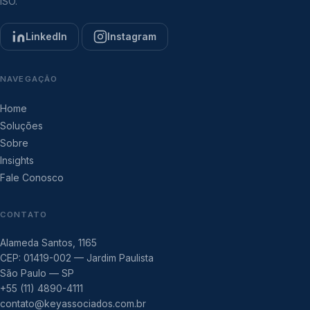
ISO.
LinkedIn
Instagram
NAVEGAÇÃO
Home
Soluções
Sobre
Insights
Fale Conosco
CONTATO
Alameda Santos, 1165
CEP: 01419-002 — Jardim Paulista
São Paulo — SP
+55 (11) 4890-4111
contato@keyassociados.com.br