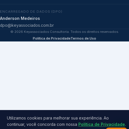
ENCARREGADO DE DADOS (DPO)
Anderson Medeiros
dpo@keyassociados.com.br
©
2026
Keyassociados Consultoria. Todos os direitos reservados.
Política de Privacidade
Termos de Uso
Utilizamos cookies para melhorar sua experiência. Ao
continuar, você concorda com nossa
Política de Privacidade
.