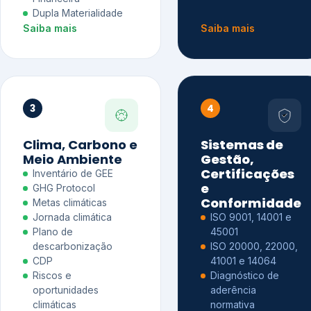
Dupla Materialidade
Saiba mais
Saiba mais
3
4
Clima, Carbono e
Sistemas de
Meio Ambiente
Gestão,
Certificações
Inventário de GEE
e
GHG Protocol
Conformidade
Metas climáticas
Jornada climática
ISO 9001, 14001 e
Plano de
45001
descarbonização
ISO 20000, 22000,
CDP
41001 e 14064
Riscos e
Diagnóstico de
oportunidades
aderência
climáticas
normativa