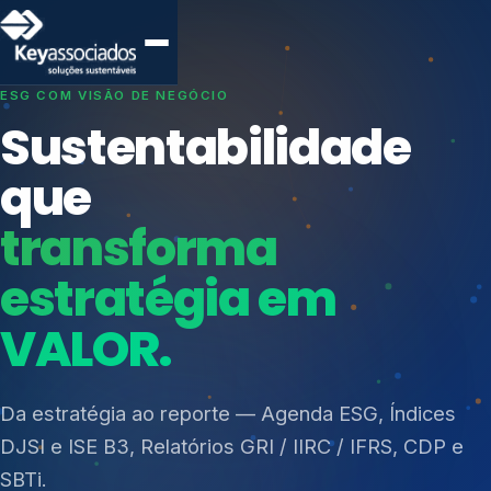
SISTEMAS DE GESTÃO OTIMIZADOS E INTEGRADOS
Conformidade que
protege seu
negócio.
Índices de Mercado
Mudanças Climáticas
Consultoria, auditoria e treinamentos em ISO 27001,
Reputação e Cadeia
ISO 27701, ISO 42001, ISO 37001, ISO 9001, ISO
Reporte Regulatório
14001, ISO 45001, ONA e PNQ — Gestão de
resíduos sólidos (PGRS/PMGRS).