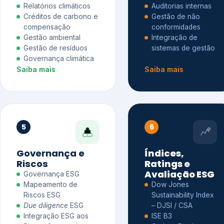
Relatórios climáticos
Auditorias internas
Créditos de carbono e
Gestão de não
compensação
conformidades
Gestão ambiental
Integração de
Gestão de resíduos
sistemas de gestão
Governança climática
Saiba mais
Saiba mais
5
6
Governança e
Índices,
Riscos
Ratings e
Avaliação ESG
Governança ESG
Mapeamento de
Dow Jones
Riscos ESG
Sustainability Index
Due diligence
ESG
– DJSI / CSA
Integração ESG aos
ISE B3