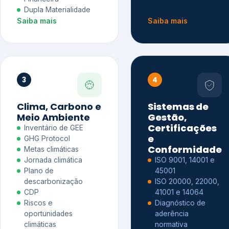
Dupla Materialidade
Saiba mais
Saiba mais
3
4
Clima, Carbono e
Sistemas de
Meio Ambiente
Gestão,
Certificações
Inventário de GEE
e
GHG Protocol
Conformidade
Metas climáticas
Jornada climática
ISO 9001, 14001 e
Plano de
45001
descarbonização
ISO 20000, 22000,
CDP
41001 e 14064
Riscos e
Diagnóstico de
oportunidades
aderência
climáticas
normativa