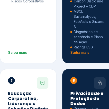
Riscos Corporativos
Carbon Disclosure
Project – CDP
MSCI,
Sustainalytics,
EcoVadis e Sistema
B
Diagnóstico de
aderência e Plano
de Ação
Ratings ESG
Saiba mais
Saiba mais
7
8
Educação
Privacidade e
Corporativa,
Proteção de
Liderança e
Dados
Soluções Digitais
Diagnóstico de