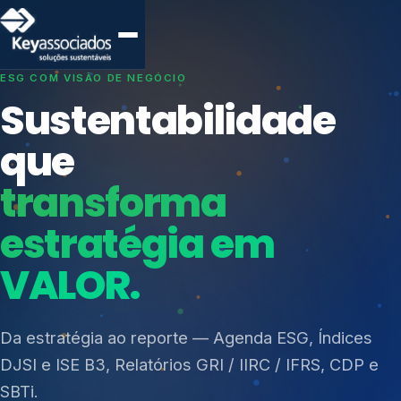
SISTEMAS DE GESTÃO OTIMIZADOS E INTEGRADOS
Conformidade que
protege seu
negócio.
Índices de Mercado
Mudanças Climáticas
Consultoria, auditoria e treinamentos em ISO 27001,
Reputação e Cadeia
ISO 27701, ISO 42001, ISO 37001, ISO 9001, ISO
Reporte Regulatório
14001, ISO 45001, ONA e PNQ — Gestão de
resíduos sólidos (PGRS/PMGRS).