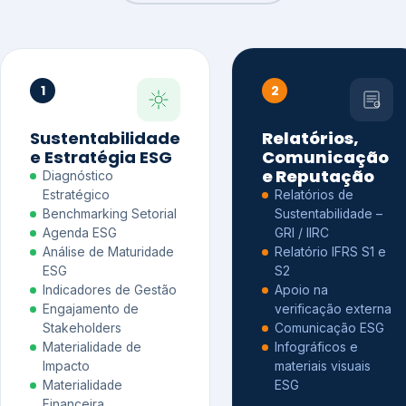
1
2
Sustentabilidade
Relatórios,
e Estratégia ESG
Comunicação
e Reputação
Diagnóstico
Estratégico
Relatórios de
Benchmarking Setorial
Sustentabilidade –
Agenda ESG
GRI / IIRC
Análise de Maturidade
Relatório IFRS S1 e
ESG
S2
Indicadores de Gestão
Apoio na
Engajamento de
verificação externa
Stakeholders
Comunicação ESG
Materialidade de
Infográficos e
Impacto
materiais visuais
Materialidade
ESG
Financeira