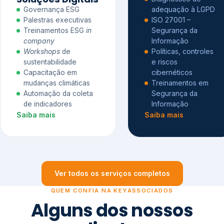
Governança ESG
adequação à LGPD
Palestras executivas
ISO 27001 –
Treinamentos ESG
in
Segurança da
company
Informação
Workshops
de
Políticas, controles
sustentabilidade
e riscos
Capacitação em
cibernéticos
mudanças climáticas
Treinamentos em
Automação da coleta
Segurança da
de indicadores
Informação
Saiba mais
Saiba mais
Ver todos os serviços completos
QUEM CONFIA NA KEYASSOCIADOS
Alguns dos nossos