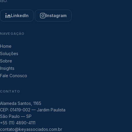
ISO.
LinkedIn
Instagram
NAVEGAÇÃO
Home
Soluções
Sobre
Insights
Fale Conosco
CONTATO
Alameda Santos, 1165
CEP: 01419-002 — Jardim Paulista
São Paulo — SP
+55 (11) 4890-4111
contato@keyassociados.com.br