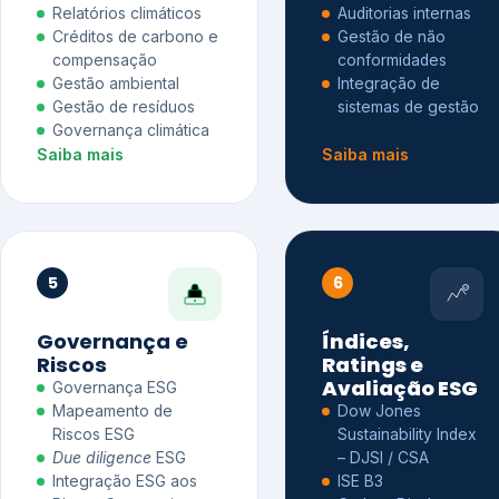
Relatórios climáticos
Auditorias internas
Créditos de carbono e
Gestão de não
compensação
conformidades
Gestão ambiental
Integração de
Gestão de resíduos
sistemas de gestão
Governança climática
Saiba mais
Saiba mais
5
6
Governança e
Índices,
Riscos
Ratings e
Avaliação ESG
Governança ESG
Mapeamento de
Dow Jones
Riscos ESG
Sustainability Index
Due diligence
ESG
– DJSI / CSA
Integração ESG aos
ISE B3