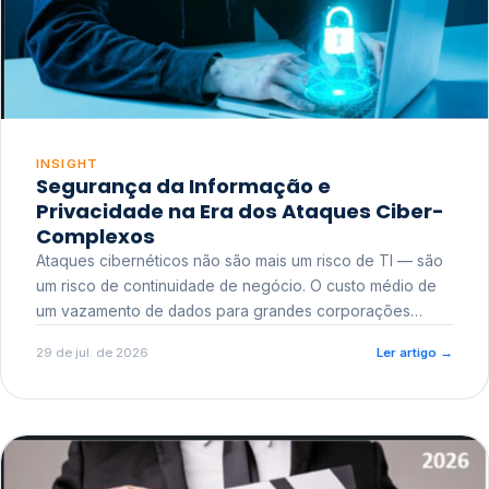
INSIGHT
Segurança da Informação e
Privacidade na Era dos Ataques Ciber-
Complexos
Ataques cibernéticos não são mais um risco de TI — são
um risco de continuidade de negócio. O custo médio de
um vazamento de dados para grandes corporações
ultrapassa a casa dos milhões, sem contar o dano
29 de jul. de 2026
Ler artigo
→
reputacional e o risco regulatório junto a órgãos como a
ANPD.