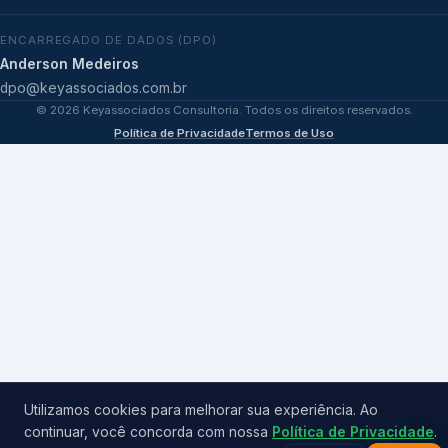
ENCARREGADO DE DADOS (DPO)
Anderson Medeiros
dpo@keyassociados.com.br
©
2026
Keyassociados Consultoria. Todos os direitos reservados.
Política de Privacidade
Termos de Uso
Utilizamos cookies para melhorar sua experiência. Ao
continuar, você concorda com nossa
Política de Privacidade
.