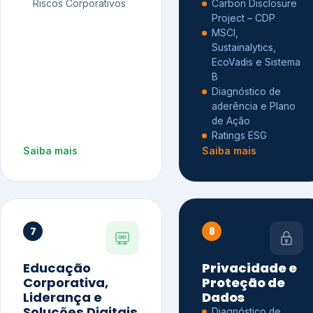
Riscos Corporativos
Carbon Disclosure
Project – CDP
MSCI,
Sustainalytics,
EcoVadis e Sistema
B
Diagnóstico de
aderência e Plano
de Ação
Ratings ESG
Saiba mais
Saiba mais
7
8
Educação
Privacidade e
Corporativa,
Proteção de
Liderança e
Dados
Soluções Digitais
Diagnóstico de