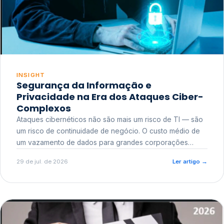
INSIGHT
Segurança da Informação e
Privacidade na Era dos Ataques Ciber-
Complexos
Ataques cibernéticos não são mais um risco de TI — são
um risco de continuidade de negócio. O custo médio de
um vazamento de dados para grandes corporações
ultrapassa a casa dos milhões, sem contar o dano
29 de jul. de 2026
Ler artigo
→
reputacional e o risco regulatório junto a órgãos como a
ANPD.