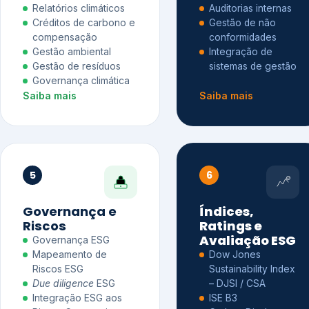
Relatórios climáticos
Auditorias internas
Créditos de carbono e
Gestão de não
compensação
conformidades
Gestão ambiental
Integração de
Gestão de resíduos
sistemas de gestão
Governança climática
Saiba mais
Saiba mais
5
6
Governança e
Índices,
Riscos
Ratings e
Avaliação ESG
Governança ESG
Mapeamento de
Dow Jones
Riscos ESG
Sustainability Index
Due diligence
ESG
– DJSI / CSA
Integração ESG aos
ISE B3