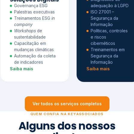
Governança ESG
adequação à LGPD
Palestras executivas
ISO 27001 –
Treinamentos ESG
in
Segurança da
company
Informação
Workshops
de
Políticas, controles
sustentabilidade
e riscos
Capacitação em
cibernéticos
mudanças climáticas
Treinamentos em
Automação da coleta
Segurança da
de indicadores
Informação
Saiba mais
Saiba mais
Ver todos os serviços completos
QUEM CONFIA NA KEYASSOCIADOS
Alguns dos nossos