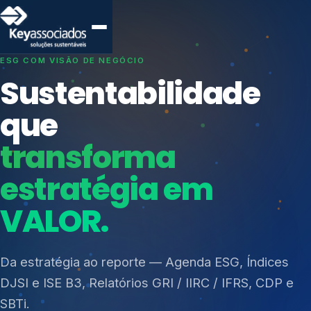
SISTEMAS DE GESTÃO OTIMIZADOS E INTEGRADOS
Conformidade que
protege seu
negócio.
Índices de Mercado
Mudanças Climáticas
Consultoria, auditoria e treinamentos em ISO 27001,
Reputação e Cadeia
ISO 27701, ISO 42001, ISO 37001, ISO 9001, ISO
Reporte Regulatório
14001, ISO 45001, ONA e PNQ — Gestão de
resíduos sólidos (PGRS/PMGRS).