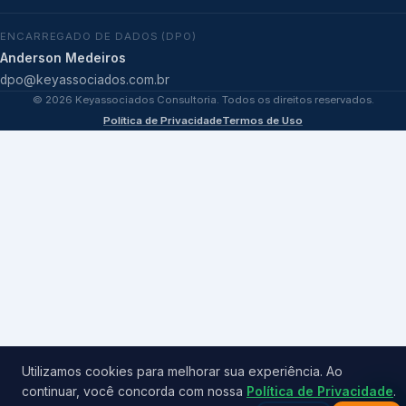
ENCARREGADO DE DADOS (DPO)
Anderson Medeiros
dpo@keyassociados.com.br
©
2026
Keyassociados Consultoria. Todos os direitos reservados.
Política de Privacidade
Termos de Uso
Utilizamos cookies para melhorar sua experiência. Ao
continuar, você concorda com nossa
Política de Privacidade
.