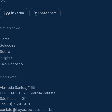
ISO.
LinkedIn
Instagram
NAVEGAÇÃO
Home
Soluções
Sobre
Insights
Fale Conosco
CONTATO
Alameda Santos, 1165
CEP: 01419-002 — Jardim Paulista
São Paulo — SP
+55 (11) 4890-4111
contato@keyassociados.com.br