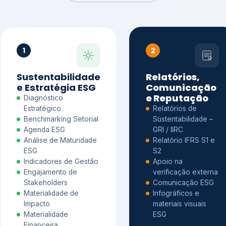
1
2
Sustentabilidade
Relatórios,
e Estratégia ESG
Comunicação
e Reputação
Diagnóstico
Estratégico
Relatórios de
Benchmarking Setorial
Sustentabilidade –
Agenda ESG
GRI / IIRC
Análise de Maturidade
Relatório IFRS S1 e
ESG
S2
Indicadores de Gestão
Apoio na
Engajamento de
verificação externa
Stakeholders
Comunicação ESG
Materialidade de
Infográficos e
Impacto
materiais visuais
Materialidade
ESG
Financeira