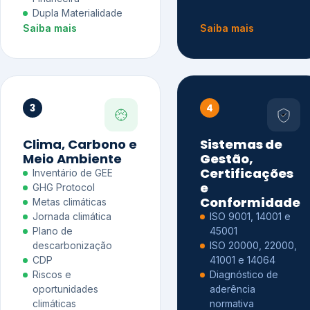
Dupla Materialidade
Saiba mais
Saiba mais
3
4
Clima, Carbono e
Sistemas de
Meio Ambiente
Gestão,
Certificações
Inventário de GEE
e
GHG Protocol
Conformidade
Metas climáticas
Jornada climática
ISO 9001, 14001 e
Plano de
45001
descarbonização
ISO 20000, 22000,
CDP
41001 e 14064
Riscos e
Diagnóstico de
oportunidades
aderência
climáticas
normativa