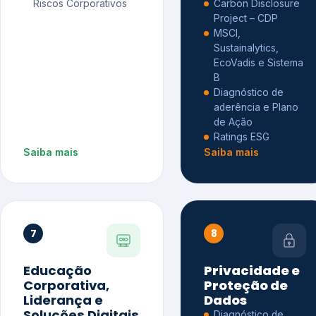
Riscos Corporativos
Carbon Disclosure
Project – CDP
MSCI,
Sustainalytics,
EcoVadis e Sistema
B
Diagnóstico de
aderência e Plano
de Ação
Ratings ESG
Saiba mais
Saiba mais
7
8
Educação
Privacidade e
Corporativa,
Proteção de
Liderança e
Dados
Soluções Digitais
Diagnóstico de