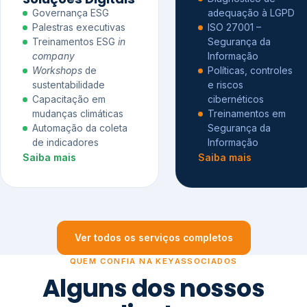
Governança ESG
adequação à LGPD
Palestras executivas
ISO 27001 –
Treinamentos ESG
in
Segurança da
company
Informação
Workshops
de
Políticas, controles
sustentabilidade
e riscos
Capacitação em
cibernéticos
mudanças climáticas
Treinamentos em
Automação da coleta
Segurança da
de indicadores
Informação
Saiba mais
Saiba mais
Ver todos os serviços completos
QUEM CONFIA NA KEYASSOCIADOS
Alguns dos nossos