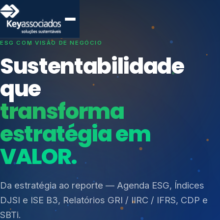
SISTEMAS DE GESTÃO OTIMIZADOS E INTEGRADOS
Conformidade que
protege seu
negócio.
Índices de Mercado
Mudanças Climáticas
Consultoria, auditoria e treinamentos em ISO 27001,
Reputação e Cadeia
ISO 27701, ISO 42001, ISO 37001, ISO 9001, ISO
Reporte Regulatório
14001, ISO 45001, ONA e PNQ — Gestão de
resíduos sólidos (PGRS/PMGRS).