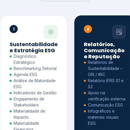
1
2
Sustentabilidade
Relatórios,
e Estratégia ESG
Comunicação
e Reputação
Diagnóstico
Estratégico
Relatórios de
Benchmarking Setorial
Sustentabilidade –
Agenda ESG
GRI / IIRC
Análise de Maturidade
Relatório IFRS S1 e
ESG
S2
Indicadores de Gestão
Apoio na
Engajamento de
verificação externa
Stakeholders
Comunicação ESG
Materialidade de
Infográficos e
Impacto
materiais visuais
Materialidade
ESG
Financeira