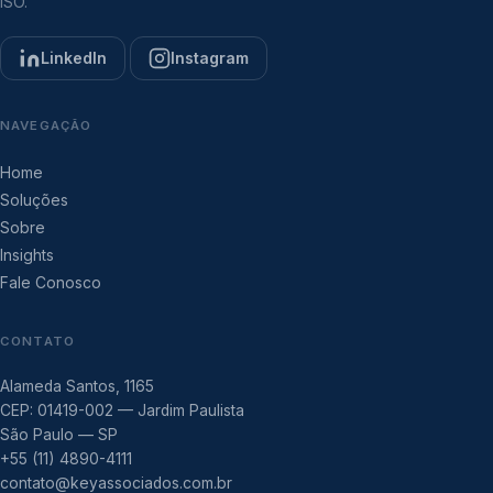
ISO.
LinkedIn
Instagram
NAVEGAÇÃO
Home
Soluções
Sobre
Insights
Fale Conosco
CONTATO
Alameda Santos, 1165
CEP: 01419-002 — Jardim Paulista
São Paulo — SP
+55 (11) 4890-4111
contato@keyassociados.com.br