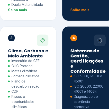
Dupla Materialidade
Saiba mais
Saiba mais
3
4
Clima, Carbono e
Sistemas de
Meio Ambiente
Gestão,
Certificações
Inventário de GEE
e
GHG Protocol
Conformidade
Metas climáticas
Jornada climática
ISO 9001, 14001 e
Plano de
45001
descarbonização
ISO 20000, 22000,
CDP
41001 e 14064
Riscos e
Diagnóstico de
oportunidades
aderência
climáticas
normativa