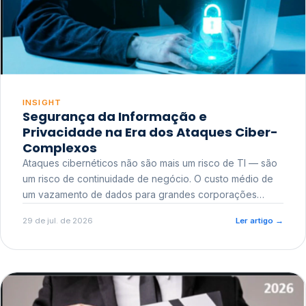
INSIGHT
Segurança da Informação e
Privacidade na Era dos Ataques Ciber-
Complexos
Ataques cibernéticos não são mais um risco de TI — são
um risco de continuidade de negócio. O custo médio de
um vazamento de dados para grandes corporações
ultrapassa a casa dos milhões, sem contar o dano
29 de jul. de 2026
Ler artigo
→
reputacional e o risco regulatório junto a órgãos como a
ANPD.