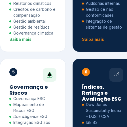
Relatórios climáticos
Auditorias internas
Créditos de carbono e
Gestão de não
compensação
conformidades
Gestão ambiental
Integração de
Gestão de resíduos
sistemas de gestão
Governança climática
Saiba mais
Saiba mais
5
6
Governança e
Índices,
Riscos
Ratings e
Avaliação ESG
Governança ESG
Mapeamento de
Dow Jones
Riscos ESG
Sustainability Index
Due diligence
ESG
– DJSI / CSA
Integração ESG aos
ISE B3