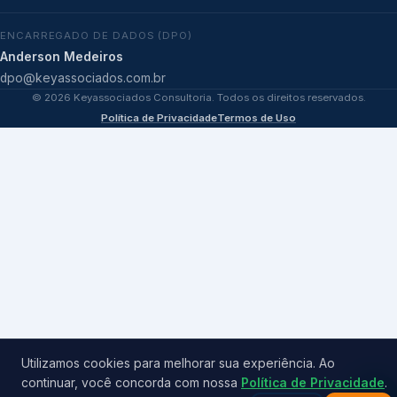
ENCARREGADO DE DADOS (DPO)
Anderson Medeiros
dpo@keyassociados.com.br
©
2026
Keyassociados Consultoria. Todos os direitos reservados.
Política de Privacidade
Termos de Uso
Utilizamos cookies para melhorar sua experiência. Ao
continuar, você concorda com nossa
Política de Privacidade
.