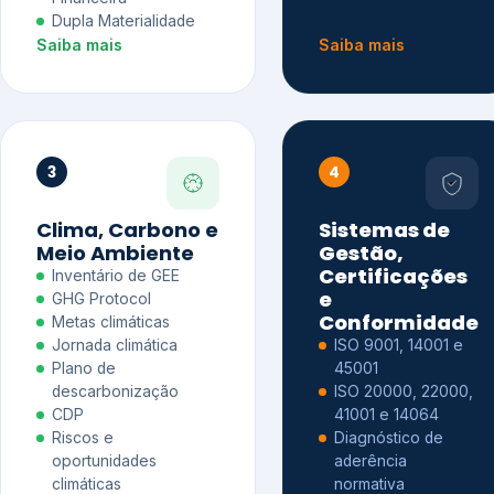
Dupla Materialidade
Saiba mais
Saiba mais
3
4
Clima, Carbono e
Sistemas de
Meio Ambiente
Gestão,
Certificações
Inventário de GEE
e
GHG Protocol
Conformidade
Metas climáticas
Jornada climática
ISO 9001, 14001 e
Plano de
45001
descarbonização
ISO 20000, 22000,
CDP
41001 e 14064
Riscos e
Diagnóstico de
oportunidades
aderência
climáticas
normativa