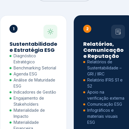
1
2
Sustentabilidade
Relatórios,
e Estratégia ESG
Comunicação
e Reputação
Diagnóstico
Estratégico
Relatórios de
Benchmarking Setorial
Sustentabilidade –
Agenda ESG
GRI / IIRC
Análise de Maturidade
Relatório IFRS S1 e
ESG
S2
Indicadores de Gestão
Apoio na
Engajamento de
verificação externa
Stakeholders
Comunicação ESG
Materialidade de
Infográficos e
Impacto
materiais visuais
Materialidade
ESG
Financeira