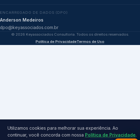
ENCARREGADO DE DADOS (DPO)
Anderson Medeiros
dpo@keyassociados.com.br
©
2026
Keyassociados Consultoria. Todos os direitos reservados.
Política de Privacidade
Termos de Uso
Utilizamos cookies para melhorar sua experiência. Ao
continuar, você concorda com nossa
Política de Privacidade
.