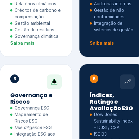
Relatórios climáticos
Auditorias internas
Créditos de carbono e
Gestão de não
compensação
conformidades
Gestão ambiental
Integração de
Gestão de resíduos
sistemas de gestão
Governança climática
Saiba mais
Saiba mais
5
6
Governança e
Índices,
Riscos
Ratings e
Avaliação ESG
Governança ESG
Mapeamento de
Dow Jones
Riscos ESG
Sustainability Index
Due diligence
ESG
– DJSI / CSA
Integração ESG aos
ISE B3