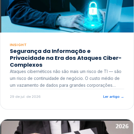
INSIGHT
Segurança da Informação e
Privacidade na Era dos Ataques Ciber-
Complexos
Ataques cibernéticos não são mais um risco de TI — são
um risco de continuidade de negócio. O custo médio de
um vazamento de dados para grandes corporações
ultrapassa a casa dos milhões, sem contar o dano
29 de jul. de 2026
Ler artigo
→
reputacional e o risco regulatório junto a órgãos como a
ANPD.