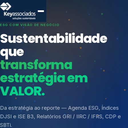
SISTEMAS DE GESTÃO OTIMIZADOS E INTEGRADOS
Conformidade que
protege seu
negócio.
Índices de Mercado
Mudanças Climáticas
Consultoria, auditoria e treinamentos em ISO 27001,
Reputação e Cadeia
ISO 27701, ISO 42001, ISO 37001, ISO 9001, ISO
Reporte Regulatório
14001, ISO 45001, ONA e PNQ — Gestão de
resíduos sólidos (PGRS/PMGRS).