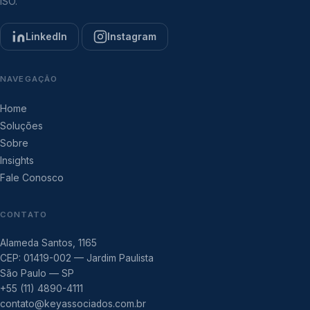
ISO.
LinkedIn
Instagram
NAVEGAÇÃO
Home
Soluções
Sobre
Insights
Fale Conosco
CONTATO
Alameda Santos, 1165
CEP: 01419-002 — Jardim Paulista
São Paulo — SP
+55 (11) 4890-4111
contato@keyassociados.com.br