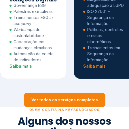
Governança ESG
adequação à LGPD
Palestras executivas
ISO 27001 –
Treinamentos ESG
in
Segurança da
company
Informação
Workshops
de
Políticas, controles
sustentabilidade
e riscos
Capacitação em
cibernéticos
mudanças climáticas
Treinamentos em
Automação da coleta
Segurança da
de indicadores
Informação
Saiba mais
Saiba mais
Ver todos os serviços completos
QUEM CONFIA NA KEYASSOCIADOS
Alguns dos nossos