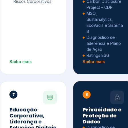
Riscos Corporativos
Carbon Disclosure
Project – CDP
MSCI,
Sustainalytics,
EcoVadis e Sistema
B
Diagnóstico de
aderência e Plano
de Ação
Ratings ESG
Saiba mais
Saiba mais
7
8
Educação
Privacidade e
Corporativa,
Proteção de
Liderança e
Dados
Soluções Digitais
Diagnóstico de