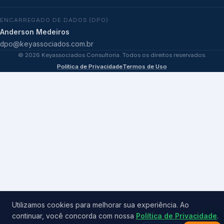
ENCARREGADO DE DADOS (DPO)
Anderson Medeiros
dpo@keyassociados.com.br
©
2026
Keyassociados Consultoria. Todos os direitos reservados.
Política de Privacidade
Termos de Uso
Utilizamos cookies para melhorar sua experiência. Ao
continuar, você concorda com nossa
Política de Privacidade
.