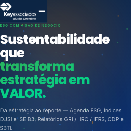
SISTEMAS DE GESTÃO OTIMIZADOS E INTEGRADOS
Conformidade que
protege seu
negócio.
Índices de Mercado
Mudanças Climáticas
Consultoria, auditoria e treinamentos em ISO 27001,
Reputação e Cadeia
ISO 27701, ISO 42001, ISO 37001, ISO 9001, ISO
Reporte Regulatório
14001, ISO 45001, ONA e PNQ — Gestão de
resíduos sólidos (PGRS/PMGRS).