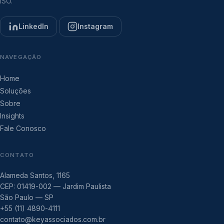
ISO.
LinkedIn
Instagram
NAVEGAÇÃO
Home
Soluções
Sobre
Insights
Fale Conosco
CONTATO
Alameda Santos, 1165
CEP: 01419-002 — Jardim Paulista
São Paulo — SP
+55 (11) 4890-4111
contato@keyassociados.com.br