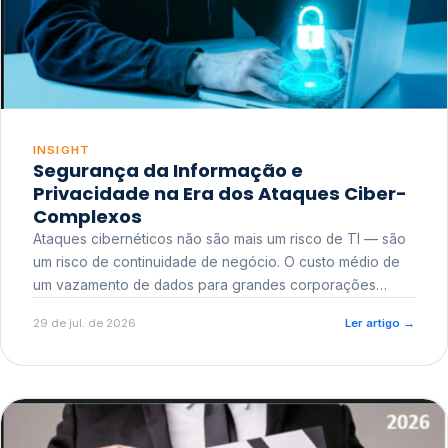
INSIGHT
Segurança da Informação e
Privacidade na Era dos Ataques Ciber-
Complexos
Ataques cibernéticos não são mais um risco de TI — são
um risco de continuidade de negócio. O custo médio de
um vazamento de dados para grandes corporações
ultrapassa a casa dos milhões, sem contar o dano
29 de jul. de 2026
Ler artigo
→
reputacional e o risco regulatório junto a órgãos como a
ANPD.