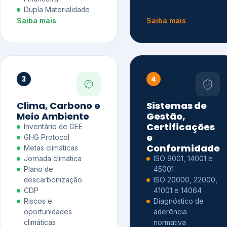
Dupla Materialidade
Saiba mais
Saiba mais
3
4
Clima, Carbono e
Sistemas de
Meio Ambiente
Gestão,
Certificações
Inventário de GEE
e
GHG Protocol
Conformidade
Metas climáticas
Jornada climática
ISO 9001, 14001 e
Plano de
45001
descarbonização
ISO 20000, 22000,
CDP
41001 e 14064
Riscos e
Diagnóstico de
oportunidades
aderência
climáticas
normativa