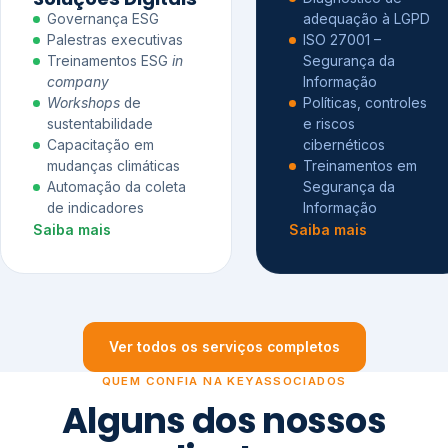
Governança ESG
adequação à LGPD
Palestras executivas
ISO 27001 –
Treinamentos ESG
in
Segurança da
company
Informação
Workshops
de
Políticas, controles
sustentabilidade
e riscos
Capacitação em
cibernéticos
mudanças climáticas
Treinamentos em
Automação da coleta
Segurança da
de indicadores
Informação
Saiba mais
Saiba mais
Ver todos os serviços completos
QUEM CONFIA NA KEYASSOCIADOS
Alguns dos nossos