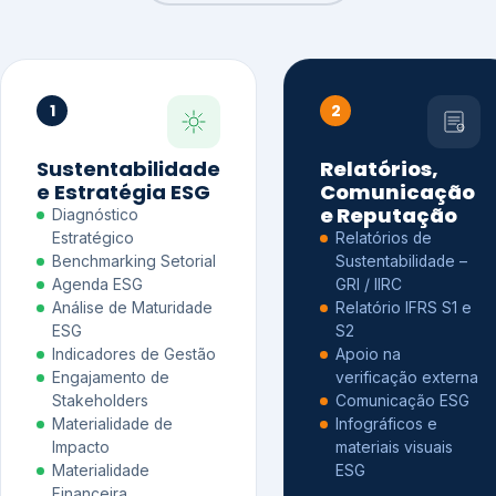
1
2
Sustentabilidade
Relatórios,
e Estratégia ESG
Comunicação
e Reputação
Diagnóstico
Estratégico
Relatórios de
Benchmarking Setorial
Sustentabilidade –
Agenda ESG
GRI / IIRC
Análise de Maturidade
Relatório IFRS S1 e
ESG
S2
Indicadores de Gestão
Apoio na
Engajamento de
verificação externa
Stakeholders
Comunicação ESG
Materialidade de
Infográficos e
Impacto
materiais visuais
Materialidade
ESG
Financeira