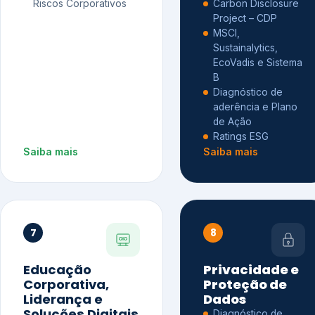
Riscos Corporativos
Carbon Disclosure
Project – CDP
MSCI,
Sustainalytics,
EcoVadis e Sistema
B
Diagnóstico de
aderência e Plano
de Ação
Ratings ESG
Saiba mais
Saiba mais
7
8
Educação
Privacidade e
Corporativa,
Proteção de
Liderança e
Dados
Soluções Digitais
Diagnóstico de