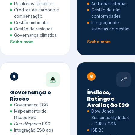
Relatórios climáticos
Auditorias internas
Créditos de carbono e
Gestão de não
compensação
conformidades
Gestão ambiental
Integração de
Gestão de resíduos
sistemas de gestão
Governança climática
Saiba mais
Saiba mais
5
6
Governança e
Índices,
Riscos
Ratings e
Avaliação ESG
Governança ESG
Mapeamento de
Dow Jones
Riscos ESG
Sustainability Index
Due diligence
ESG
– DJSI / CSA
Integração ESG aos
ISE B3