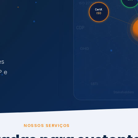
O
síduos
SBTi
Stakeholders
NOSSOS SERVIÇOS
radas para sustenta
ão e conformidade
, transparência,
.