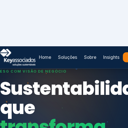
Home
Soluções
Sobre
Insights
SISTEMAS DE GESTÃO OTIMIZADOS E INTEGRADOS
Conformidad
que
protege seu
Índices de Mercado
negócio.
Mudanças Climáticas
Reputação e Cadeia
Reporte Regulatório
Consultoria, auditoria e treinamentos em ISO 2