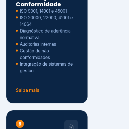
Gestão de não
conformidades
Integração de sistemas de
gestão
Saiba mais
8
Privacidade e
Proteção de Dados
Diagnóstico de adequação à
LGPD
ISO 27001 – Segurança da
Informação