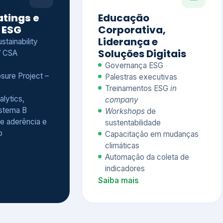
Treinamentos ESG
in
alytics,
company
istema B
Workshops
de
e aderência e
sustentabilidade
o
Capacitação em mudanças
climáticas
Automação da coleta de
indicadores
Saiba mais
Ver todos os serviços completos
QUEM CONFIA NA KEYASSOCIADOS
 dos nossos cliente