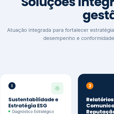
1
2
Sustentabilidade e
Relatórios
Estratégia ESG
Comunica
Reputaçã
Diagnóstico Estratégico
Benchmarking Setorial
Relatórios de
Agenda ESG
Sustentabilida
Análise de Maturidade ESG
Relatório IFR
Indicadores de Gestão
Apoio na veri
Engajamento de
Comunicação
Stakeholders
Infográficos 
Materialidade de Impacto
visuais ESG