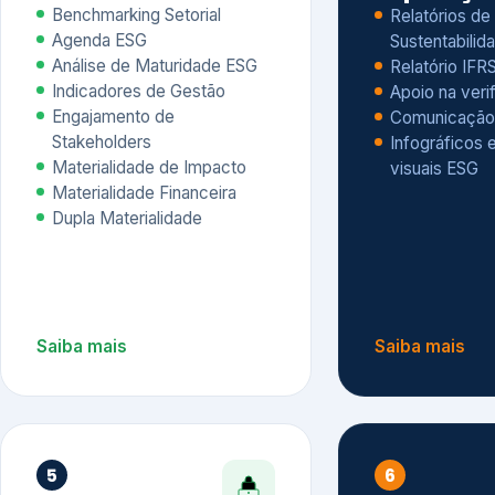
Materialidade Financeira
Dupla Materialidade
Saiba mais
Saiba mais
5
6
Governança e Riscos
Índices, R
Avaliação
Governança ESG
Mapeamento de Riscos ESG
Dow Jones Sus
Due diligence
ESG
Index – DJSI 
Integração ESG aos Riscos
ISE B3
Corporativos
Carbon Disclo