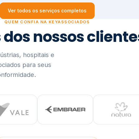
trias, hospitais e
ociados para seus
onformidade.
Ver lista completa de clientes (PDF)
Visão Holística e In
01
O Elo entre Estratégia, Go