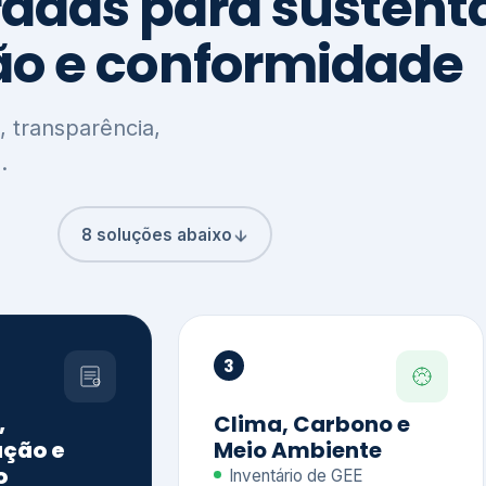
8 soluções abaixo
3
,
Clima, Carbono e
ção e
Meio Ambiente
o
Inventário de GEE
GHG Protocol
Metas climáticas
de – GRI / IIRC
Jornada climática
S S1 e S2
Plano de descarbonização
ficação externa
CDP
 ESG
Riscos e oportunidades
e materiais
climáticas