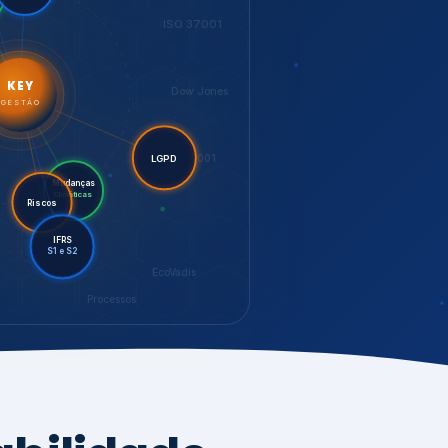
LGPD
Mudanças
Riscos
Climáticas
IFRS
S1 e S2
EcoVadis
Processos
bilidade,