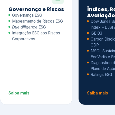
CDP
MSCI, Sustain
EcoVadis e S
Diagnóstico d
Plano de Açã
Ratings ESG
Saiba mais
Saiba mais
Alguns