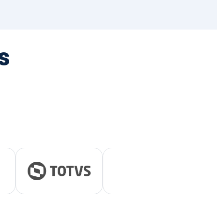
tegrada
vernança e ESG.