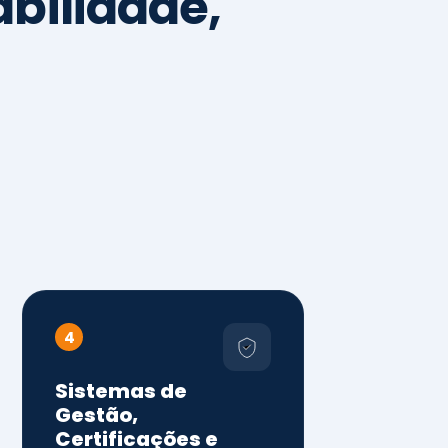
4
Sistemas de
Gestão,
Certificações e
Conformidade
ISO 9001, 14001 e 45001
ISO 20000, 22000, 41001 e
14064
Diagnóstico de aderência
normativa
Auditorias internas