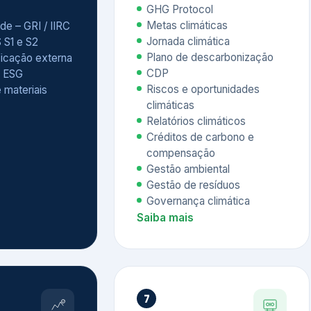
Relatórios climáticos
Créditos de carbono e
compensação
Gestão ambiental
Gestão de resíduos
Governança climática
Saiba mais
7
atings e
Educação
 ESG
Corporativa,
Liderança e
tainability
Soluções Digitais
/ CSA
Governança ESG
sure Project –
Palestras executivas