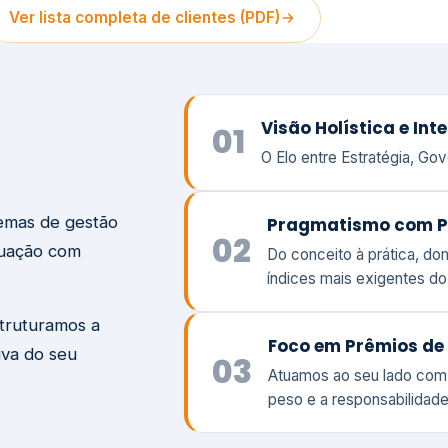
temas de gestão
Pragmatismo com P
02
tuação com
Do conceito à prática, d
índices mais exigentes d
struturamos a
Foco em Prêmios de 
iva do seu
03
Atuamos ao seu lado com
peso e a responsabilidade
Visão
Va
Clique aqui →