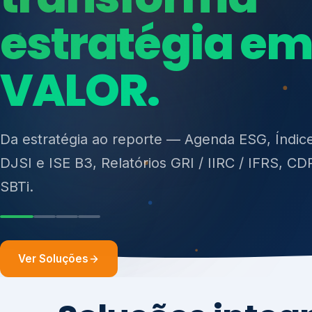
ISO 27701, ISO 42001, ISO 37001, ISO 9001, IS
14001, ISO 45001, ONA e PNQ — Gestão de re
sólidos (PGRS/PMGRS).
Ver Soluções
Soluções integ
gest
Atuação integrada para fortalecer estratégia
desempenho e conformidade