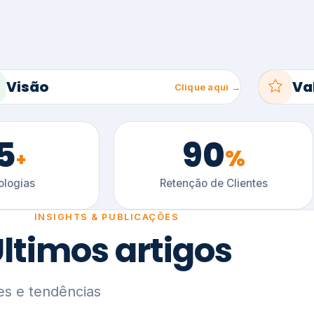
5
90
%
+
logias
Retenção de Clientes
INSIGHTS & PUBLICAÇÕES
ltimos artigos
es e tendências