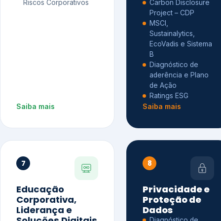
Riscos Corporativos
Carbon Disclosure
Project – CDP
MSCI,
Sustainalytics,
EcoVadis e Sistema
B
Diagnóstico de
aderência e Plano
de Ação
Ratings ESG
Saiba mais
Saiba mais
7
8
Educação
Privacidade e
Corporativa,
Proteção de
Liderança e
Dados
Soluções Digitais
Diagnóstico de