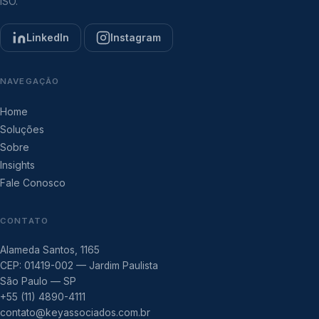
ISO.
LinkedIn
Instagram
NAVEGAÇÃO
Home
Soluções
Sobre
Insights
Fale Conosco
CONTATO
Alameda Santos, 1165
CEP: 01419-002 — Jardim Paulista
São Paulo — SP
+55 (11) 4890-4111
contato@keyassociados.com.br