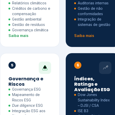
Relatórios climáticos
Auditorias internas
Créditos de carbono e
Gestão de não
compensação
conformidades
Gestão ambiental
Integração de
Gestão de resíduos
sistemas de gestão
Governança climática
Saiba mais
Saiba mais
5
6
Governança e
Índices,
Riscos
Ratings e
Avaliação ESG
Governança ESG
Mapeamento de
Dow Jones
Riscos ESG
Sustainability Index
Due diligence
ESG
– DJSI / CSA
Integração ESG aos
ISE B3