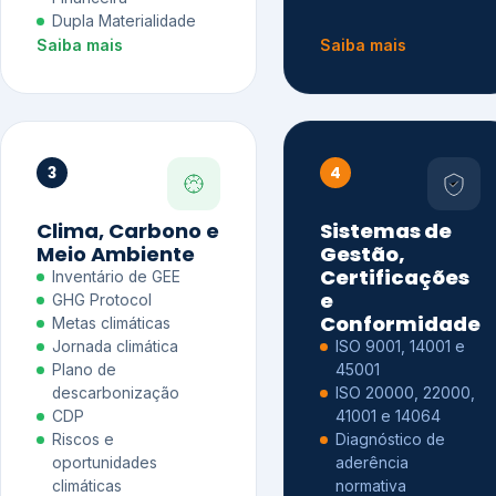
Dupla Materialidade
Saiba mais
Saiba mais
3
4
Clima, Carbono e
Sistemas de
Meio Ambiente
Gestão,
Certificações
Inventário de GEE
e
GHG Protocol
Conformidade
Metas climáticas
Jornada climática
ISO 9001, 14001 e
Plano de
45001
descarbonização
ISO 20000, 22000,
CDP
41001 e 14064
Riscos e
Diagnóstico de
oportunidades
aderência
climáticas
normativa