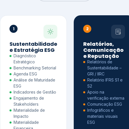
1
2
Sustentabilidade
Relatórios,
e Estratégia ESG
Comunicação
e Reputação
Diagnóstico
Estratégico
Relatórios de
Benchmarking Setorial
Sustentabilidade –
Agenda ESG
GRI / IIRC
Análise de Maturidade
Relatório IFRS S1 e
ESG
S2
Indicadores de Gestão
Apoio na
Engajamento de
verificação externa
Stakeholders
Comunicação ESG
Materialidade de
Infográficos e
Impacto
materiais visuais
Materialidade
ESG
Financeira