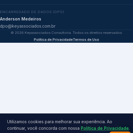
ENCARREGADO DE DADOS (DPO)
Anderson Medeiros
dpo@keyassociados.com.br
©
2026
Keyassociados Consultoria. Todos os direitos reservados.
Política de Privacidade
Termos de Uso
Utilizamos cookies para melhorar sua experiência. Ao
continuar, você concorda com nossa
Política de Privacidade
.