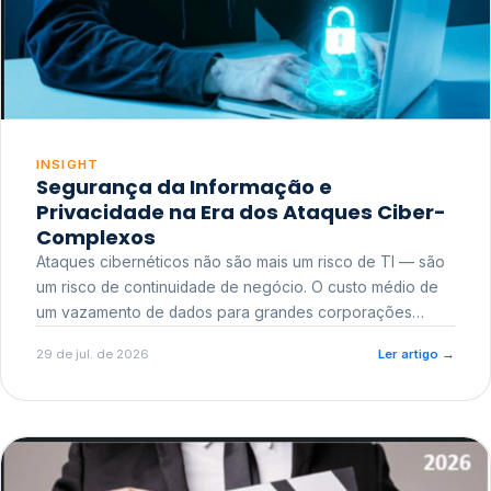
INSIGHT
Segurança da Informação e
Privacidade na Era dos Ataques Ciber-
Complexos
Ataques cibernéticos não são mais um risco de TI — são
um risco de continuidade de negócio. O custo médio de
um vazamento de dados para grandes corporações
ultrapassa a casa dos milhões, sem contar o dano
29 de jul. de 2026
Ler artigo
→
reputacional e o risco regulatório junto a órgãos como a
ANPD.