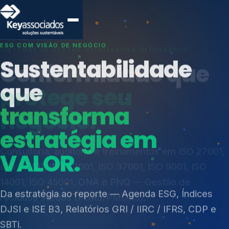
SISTEMAS DE GESTÃO OTIMIZADOS E INTEGRADOS
Conformidade que
protege seu
negócio.
Índices de Mercado
Mudanças Climáticas
Consultoria, auditoria e treinamentos em ISO 27001,
Reputação e Cadeia
ISO 27701, ISO 42001, ISO 37001, ISO 9001, ISO
Reporte Regulatório
14001, ISO 45001, ONA e PNQ — Gestão de
resíduos sólidos (PGRS/PMGRS).