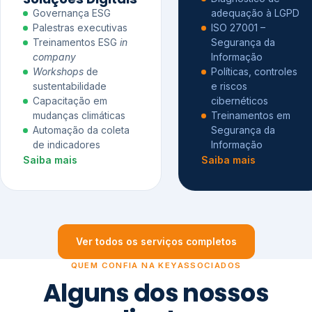
Governança ESG
adequação à LGPD
Palestras executivas
ISO 27001 –
Treinamentos ESG
in
Segurança da
company
Informação
Workshops
de
Políticas, controles
sustentabilidade
e riscos
Capacitação em
cibernéticos
mudanças climáticas
Treinamentos em
Automação da coleta
Segurança da
de indicadores
Informação
Saiba mais
Saiba mais
Ver todos os serviços completos
QUEM CONFIA NA KEYASSOCIADOS
Alguns dos nossos