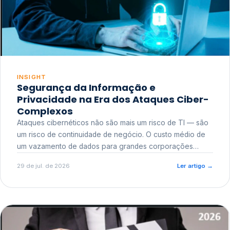
INSIGHT
Segurança da Informação e
Privacidade na Era dos Ataques Ciber-
Complexos
Ataques cibernéticos não são mais um risco de TI — são
um risco de continuidade de negócio. O custo médio de
um vazamento de dados para grandes corporações
ultrapassa a casa dos milhões, sem contar o dano
29 de jul. de 2026
Ler artigo
→
reputacional e o risco regulatório junto a órgãos como a
ANPD.