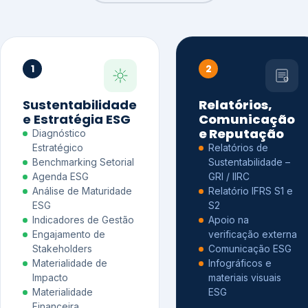
1
2
Sustentabilidade
Relatórios,
e Estratégia ESG
Comunicação
e Reputação
Diagnóstico
Estratégico
Relatórios de
Benchmarking Setorial
Sustentabilidade –
Agenda ESG
GRI / IIRC
Análise de Maturidade
Relatório IFRS S1 e
ESG
S2
Indicadores de Gestão
Apoio na
Engajamento de
verificação externa
Stakeholders
Comunicação ESG
Materialidade de
Infográficos e
Impacto
materiais visuais
Materialidade
ESG
Financeira