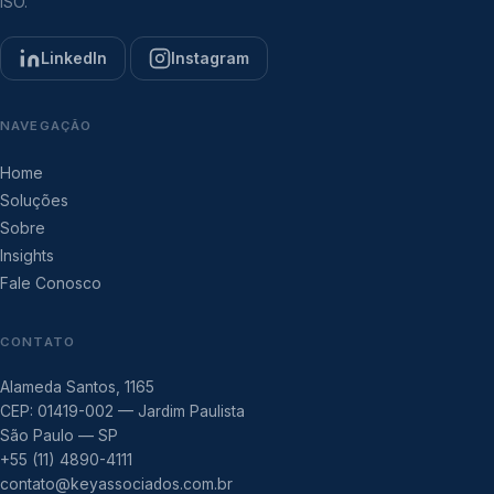
ISO.
LinkedIn
Instagram
NAVEGAÇÃO
Home
Soluções
Sobre
Insights
Fale Conosco
CONTATO
Alameda Santos, 1165
CEP: 01419-002 — Jardim Paulista
São Paulo — SP
+55 (11) 4890-4111
contato@keyassociados.com.br