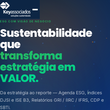
SISTEMAS DE GESTÃO OTIMIZADOS E INTEGRADOS
Conformidade que
protege seu
negócio.
Índices de Mercado
Mudanças Climáticas
Consultoria, auditoria e treinamentos em ISO 27001,
Reputação e Cadeia
ISO 27701, ISO 42001, ISO 37001, ISO 9001, ISO
Reporte Regulatório
14001, ISO 45001, ONA e PNQ — Gestão de
resíduos sólidos (PGRS/PMGRS).