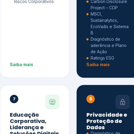
Riscos Corporativos
Carbon Disclosure
Project – CDP
MSCI,
Sustainalytics,
EcoVadis e Sistema
B
Diagnóstico de
aderência e Plano
de Ação
Ratings ESG
Saiba mais
Saiba mais
7
8
Educação
Privacidade e
Corporativa,
Proteção de
Liderança e
Dados
Soluções Digitais
Diagnóstico de