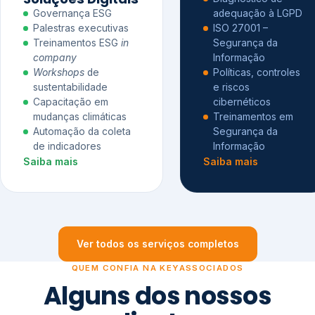
Governança ESG
adequação à LGPD
Palestras executivas
ISO 27001 –
Treinamentos ESG
in
Segurança da
company
Informação
Workshops
de
Políticas, controles
sustentabilidade
e riscos
Capacitação em
cibernéticos
mudanças climáticas
Treinamentos em
Automação da coleta
Segurança da
de indicadores
Informação
Saiba mais
Saiba mais
Ver todos os serviços completos
QUEM CONFIA NA KEYASSOCIADOS
Alguns dos nossos