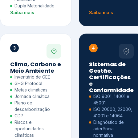
Dupla Materialidade
Saiba mais
Saiba mais
3
4
Clima, Carbono e
Sistemas de
Meio Ambiente
Gestão,
Certificações
Inventário de GEE
e
GHG Protocol
Conformidade
Metas climáticas
Jornada climática
ISO 9001, 14001 e
Plano de
45001
descarbonização
ISO 20000, 22000,
CDP
41001 e 14064
Riscos e
Diagnóstico de
oportunidades
aderência
climáticas
normativa