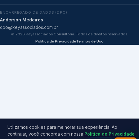
ENCARREGADO DE DADOS (DPO)
Anderson Medeiros
dpo@keyassociados.com.br
©
2026
Keyassociados Consultoria. Todos os direitos reservados.
Política de Privacidade
Termos de Uso
Utilizamos cookies para melhorar sua experiência. Ao
continuar, você concorda com nossa
Política de Privacidade
.