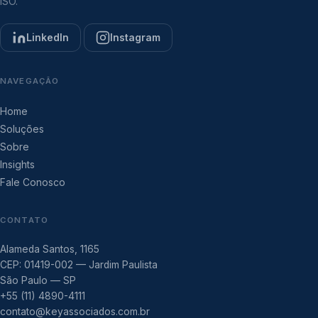
ISO.
LinkedIn
Instagram
NAVEGAÇÃO
Home
Soluções
Sobre
Insights
Fale Conosco
CONTATO
Alameda Santos, 1165
CEP: 01419-002 — Jardim Paulista
São Paulo — SP
+55 (11) 4890-4111
contato@keyassociados.com.br