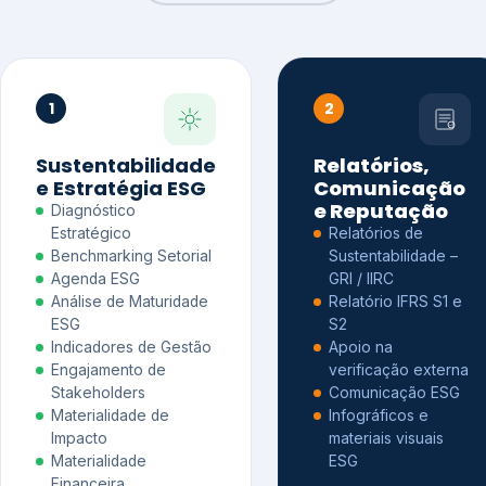
1
2
Sustentabilidade
Relatórios,
e Estratégia ESG
Comunicação
e Reputação
Diagnóstico
Estratégico
Relatórios de
Benchmarking Setorial
Sustentabilidade –
Agenda ESG
GRI / IIRC
Análise de Maturidade
Relatório IFRS S1 e
ESG
S2
Indicadores de Gestão
Apoio na
Engajamento de
verificação externa
Stakeholders
Comunicação ESG
Materialidade de
Infográficos e
Impacto
materiais visuais
Materialidade
ESG
Financeira