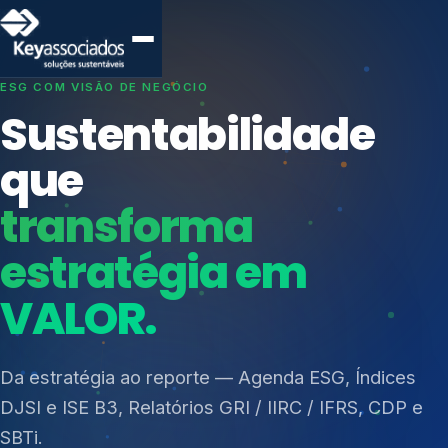
SISTEMAS DE GESTÃO OTIMIZADOS E INTEGRADOS
Conformidade que
protege seu
negócio.
Índices de Mercado
Mudanças Climáticas
Consultoria, auditoria e treinamentos em ISO 27001,
Reputação e Cadeia
ISO 27701, ISO 42001, ISO 37001, ISO 9001, ISO
Reporte Regulatório
14001, ISO 45001, ONA e PNQ — Gestão de
resíduos sólidos (PGRS/PMGRS).