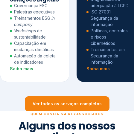
Governança ESG
adequação à LGPD
Palestras executivas
ISO 27001 –
Treinamentos ESG
in
Segurança da
company
Informação
Workshops
de
Políticas, controles
sustentabilidade
e riscos
Capacitação em
cibernéticos
mudanças climáticas
Treinamentos em
Automação da coleta
Segurança da
de indicadores
Informação
Saiba mais
Saiba mais
Ver todos os serviços completos
QUEM CONFIA NA KEYASSOCIADOS
Alguns dos nossos