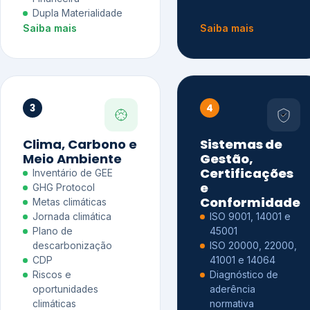
Dupla Materialidade
Saiba mais
Saiba mais
3
4
Clima, Carbono e
Sistemas de
Meio Ambiente
Gestão,
Certificações
Inventário de GEE
e
GHG Protocol
Conformidade
Metas climáticas
Jornada climática
ISO 9001, 14001 e
Plano de
45001
descarbonização
ISO 20000, 22000,
CDP
41001 e 14064
Riscos e
Diagnóstico de
oportunidades
aderência
climáticas
normativa