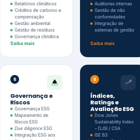
Relatórios climáticos
Auditorias internas
Créditos de carbono e
Gestão de não
compensação
conformidades
Gestão ambiental
Integração de
Gestão de resíduos
sistemas de gestão
Governança climática
Saiba mais
Saiba mais
5
6
Governança e
Índices,
Riscos
Ratings e
Avaliação ESG
Governança ESG
Mapeamento de
Dow Jones
Riscos ESG
Sustainability Index
Due diligence
ESG
– DJSI / CSA
Integração ESG aos
ISE B3