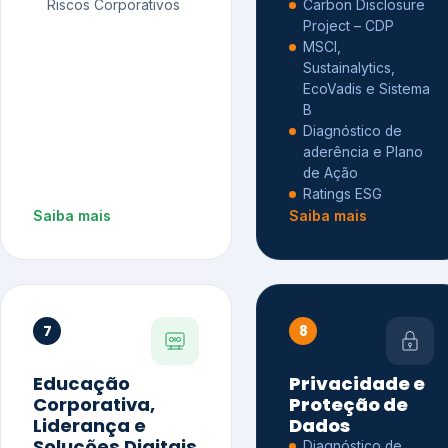
Riscos Corporativos
Carbon Disclosure
Project – CDP
MSCI,
Sustainalytics,
EcoVadis e Sistema
B
Diagnóstico de
aderência e Plano
de Ação
Ratings ESG
Saiba mais
Saiba mais
7
8
Educação
Privacidade e
Corporativa,
Proteção de
Liderança e
Dados
Soluções Digitais
Diagnóstico de