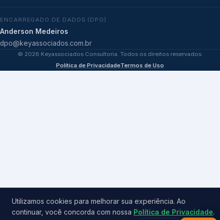
ENCARREGADO DE DADOS (DPO)
Anderson Medeiros
dpo@keyassociados.com.br
©
2026
Keyassociados Consultoria. Todos os direitos reservados.
Política de Privacidade
Termos de Uso
Utilizamos cookies para melhorar sua experiência. Ao
continuar, você concorda com nossa
Política de Privacidade
.