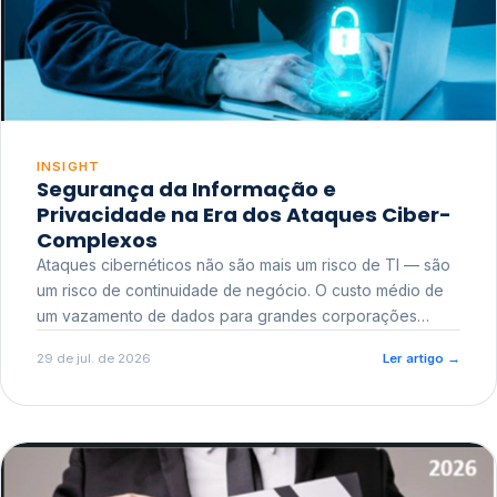
INSIGHT
Segurança da Informação e
Privacidade na Era dos Ataques Ciber-
Complexos
Ataques cibernéticos não são mais um risco de TI — são
um risco de continuidade de negócio. O custo médio de
um vazamento de dados para grandes corporações
ultrapassa a casa dos milhões, sem contar o dano
29 de jul. de 2026
Ler artigo
→
reputacional e o risco regulatório junto a órgãos como a
ANPD.