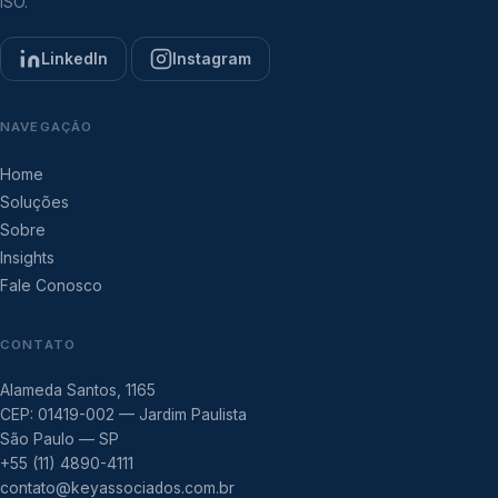
ISO.
LinkedIn
Instagram
NAVEGAÇÃO
Home
Soluções
Sobre
Insights
Fale Conosco
CONTATO
Alameda Santos, 1165
CEP: 01419-002 — Jardim Paulista
São Paulo — SP
+55 (11) 4890-4111
contato@keyassociados.com.br