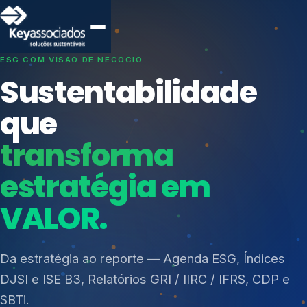
SISTEMAS DE GESTÃO OTIMIZADOS E INTEGRADOS
Conformidade que
protege seu
negócio.
Índices de Mercado
Mudanças Climáticas
Consultoria, auditoria e treinamentos em ISO 27001,
Reputação e Cadeia
ISO 27701, ISO 42001, ISO 37001, ISO 9001, ISO
Reporte Regulatório
14001, ISO 45001, ONA e PNQ — Gestão de
resíduos sólidos (PGRS/PMGRS).