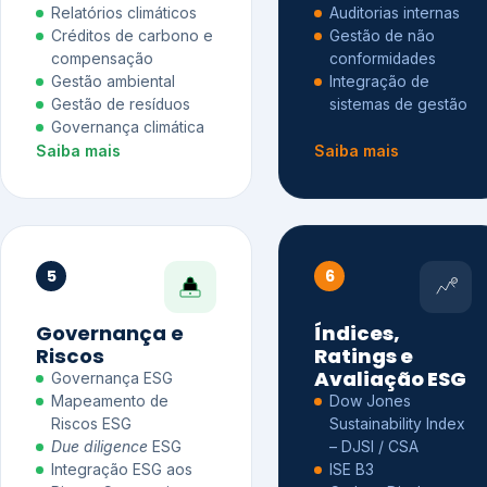
Relatórios climáticos
Auditorias internas
Créditos de carbono e
Gestão de não
compensação
conformidades
Gestão ambiental
Integração de
Gestão de resíduos
sistemas de gestão
Governança climática
Saiba mais
Saiba mais
5
6
Governança e
Índices,
Riscos
Ratings e
Avaliação ESG
Governança ESG
Mapeamento de
Dow Jones
Riscos ESG
Sustainability Index
Due diligence
ESG
– DJSI / CSA
Integração ESG aos
ISE B3