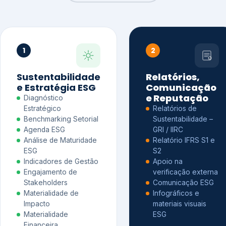
1
2
Sustentabilidade
Relatórios,
e Estratégia ESG
Comunicação
e Reputação
Diagnóstico
Estratégico
Relatórios de
Benchmarking Setorial
Sustentabilidade –
Agenda ESG
GRI / IIRC
Análise de Maturidade
Relatório IFRS S1 e
ESG
S2
Indicadores de Gestão
Apoio na
Engajamento de
verificação externa
Stakeholders
Comunicação ESG
Materialidade de
Infográficos e
Impacto
materiais visuais
Materialidade
ESG
Financeira