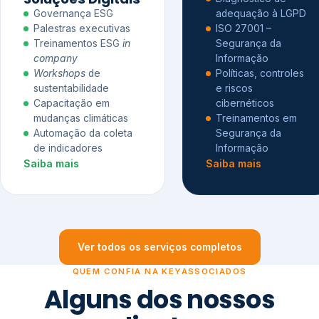
Governança ESG
adequação à LGPD
Palestras executivas
ISO 27001 –
Treinamentos ESG
in
Segurança da
company
Informação
Workshops
de
Políticas, controles
sustentabilidade
e riscos
Capacitação em
cibernéticos
mudanças climáticas
Treinamentos em
Automação da coleta
Segurança da
de indicadores
Informação
Saiba mais
Saiba mais
Ver todos os serviços completos
QUEM CONFIA NA KEYASSOCIADOS
Alguns dos nossos