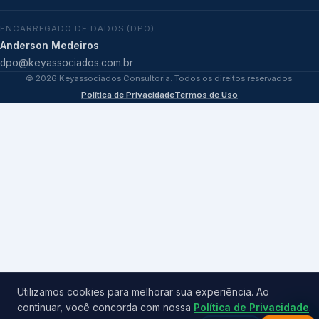
ENCARREGADO DE DADOS (DPO)
Anderson Medeiros
dpo@keyassociados.com.br
©
2026
Keyassociados Consultoria. Todos os direitos reservados.
Política de Privacidade
Termos de Uso
Utilizamos cookies para melhorar sua experiência. Ao
continuar, você concorda com nossa
Política de Privacidade
.