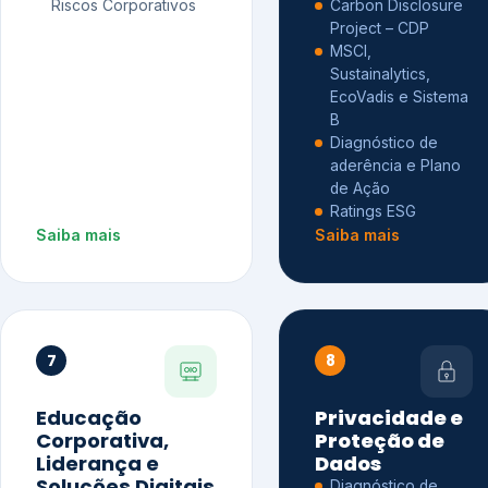
Riscos Corporativos
Carbon Disclosure
Project – CDP
MSCI,
Sustainalytics,
EcoVadis e Sistema
B
Diagnóstico de
aderência e Plano
de Ação
Ratings ESG
Saiba mais
Saiba mais
7
8
Educação
Privacidade e
Corporativa,
Proteção de
Liderança e
Dados
Soluções Digitais
Diagnóstico de