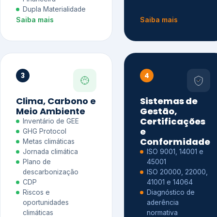
Dupla Materialidade
Saiba mais
Saiba mais
3
4
Clima, Carbono e
Sistemas de
Meio Ambiente
Gestão,
Certificações
Inventário de GEE
e
GHG Protocol
Conformidade
Metas climáticas
Jornada climática
ISO 9001, 14001 e
Plano de
45001
descarbonização
ISO 20000, 22000,
CDP
41001 e 14064
Riscos e
Diagnóstico de
oportunidades
aderência
climáticas
normativa