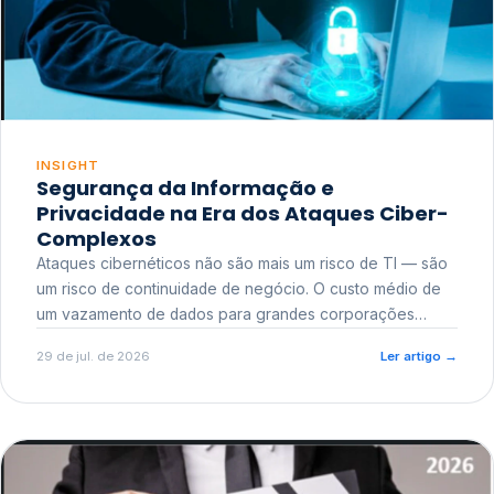
INSIGHT
Segurança da Informação e
Privacidade na Era dos Ataques Ciber-
Complexos
Ataques cibernéticos não são mais um risco de TI — são
um risco de continuidade de negócio. O custo médio de
um vazamento de dados para grandes corporações
ultrapassa a casa dos milhões, sem contar o dano
29 de jul. de 2026
Ler artigo
→
reputacional e o risco regulatório junto a órgãos como a
ANPD.