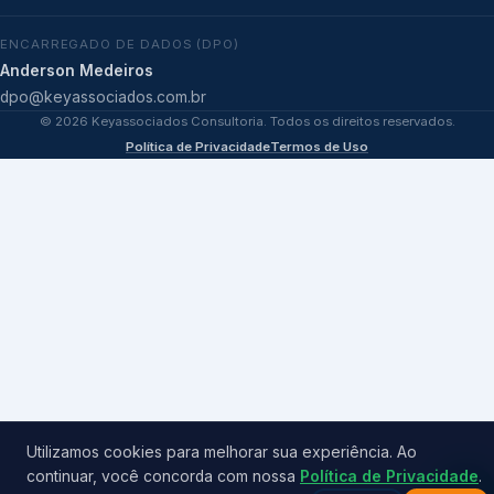
ENCARREGADO DE DADOS (DPO)
Anderson Medeiros
dpo@keyassociados.com.br
©
2026
Keyassociados Consultoria. Todos os direitos reservados.
Política de Privacidade
Termos de Uso
Utilizamos cookies para melhorar sua experiência. Ao
continuar, você concorda com nossa
Política de Privacidade
.