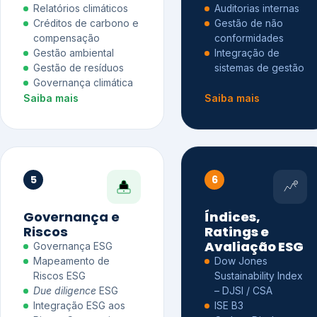
Relatórios climáticos
Auditorias internas
Créditos de carbono e
Gestão de não
compensação
conformidades
Gestão ambiental
Integração de
Gestão de resíduos
sistemas de gestão
Governança climática
Saiba mais
Saiba mais
5
6
Governança e
Índices,
Riscos
Ratings e
Avaliação ESG
Governança ESG
Mapeamento de
Dow Jones
Riscos ESG
Sustainability Index
Due diligence
ESG
– DJSI / CSA
Integração ESG aos
ISE B3