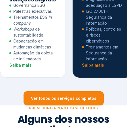
Governança ESG
adequação à LGPD
Palestras executivas
ISO 27001 –
Treinamentos ESG
in
Segurança da
company
Informação
Workshops
de
Políticas, controles
sustentabilidade
e riscos
Capacitação em
cibernéticos
mudanças climáticas
Treinamentos em
Automação da coleta
Segurança da
de indicadores
Informação
Saiba mais
Saiba mais
Ver todos os serviços completos
QUEM CONFIA NA KEYASSOCIADOS
Alguns dos nossos