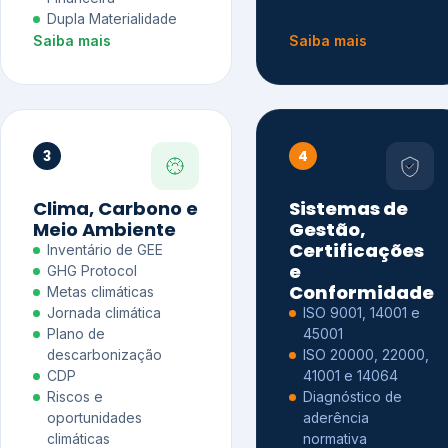
Dupla Materialidade
Saiba mais
Saiba mais
3
4
Clima, Carbono e
Sistemas de
Meio Ambiente
Gestão,
Certificações
Inventário de GEE
e
GHG Protocol
Conformidade
Metas climáticas
Jornada climática
ISO 9001, 14001 e
Plano de
45001
descarbonização
ISO 20000, 22000,
CDP
41001 e 14064
Riscos e
Diagnóstico de
oportunidades
aderência
climáticas
normativa