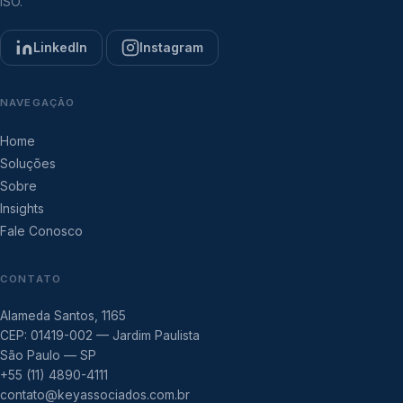
ISO.
LinkedIn
Instagram
NAVEGAÇÃO
Home
Soluções
Sobre
Insights
Fale Conosco
CONTATO
Alameda Santos, 1165
CEP: 01419-002 — Jardim Paulista
São Paulo — SP
+55 (11) 4890-4111
contato@keyassociados.com.br