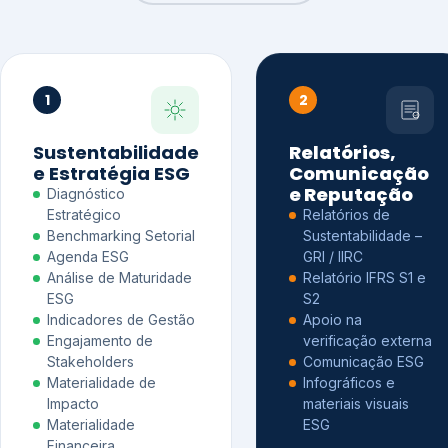
1
2
Sustentabilidade
Relatórios,
e Estratégia ESG
Comunicação
e Reputação
Diagnóstico
Estratégico
Relatórios de
Benchmarking Setorial
Sustentabilidade –
Agenda ESG
GRI / IIRC
Análise de Maturidade
Relatório IFRS S1 e
ESG
S2
Indicadores de Gestão
Apoio na
Engajamento de
verificação externa
Stakeholders
Comunicação ESG
Materialidade de
Infográficos e
Impacto
materiais visuais
Materialidade
ESG
Financeira