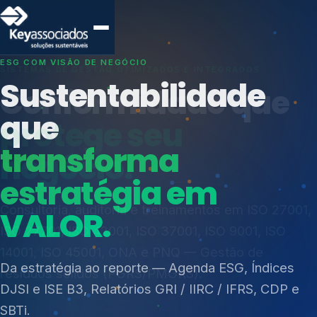
SISTEMAS DE GESTÃO OTIMIZADOS E INTEGRADOS
Conformidade que
protege seu
negócio.
Índices de Mercado
Mudanças Climáticas
Consultoria, auditoria e treinamentos em ISO 27001,
Reputação e Cadeia
ISO 27701, ISO 42001, ISO 37001, ISO 9001, ISO
Reporte Regulatório
14001, ISO 45001, ONA e PNQ — Gestão de
resíduos sólidos (PGRS/PMGRS).