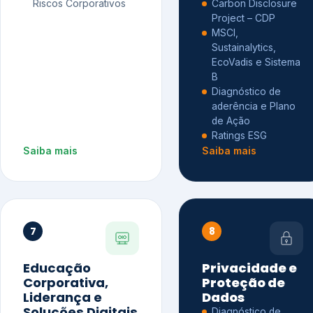
Riscos Corporativos
Carbon Disclosure
Project – CDP
MSCI,
Sustainalytics,
EcoVadis e Sistema
B
Diagnóstico de
aderência e Plano
de Ação
Ratings ESG
Saiba mais
Saiba mais
7
8
Educação
Privacidade e
Corporativa,
Proteção de
Liderança e
Dados
Soluções Digitais
Diagnóstico de