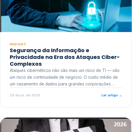
INSIGHT
Segurança da Informação e
Privacidade na Era dos Ataques Ciber-
Complexos
Ataques cibernéticos não são mais um risco de TI — são
um risco de continuidade de negócio. O custo médio de
um vazamento de dados para grandes corporações
ultrapassa a casa dos milhões, sem contar o dano
29 de jul. de 2026
Ler artigo
→
reputacional e o risco regulatório junto a órgãos como a
ANPD.