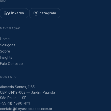
ISO.
LinkedIn
Instagram
NAVEGAÇÃO
Home
Soluções
Sobre
Insights
Fale Conosco
CONTATO
Alameda Santos, 1165
CEP: 01419-002 — Jardim Paulista
São Paulo — SP
+55 (11) 4890-4111
contato@keyassociados.com.br