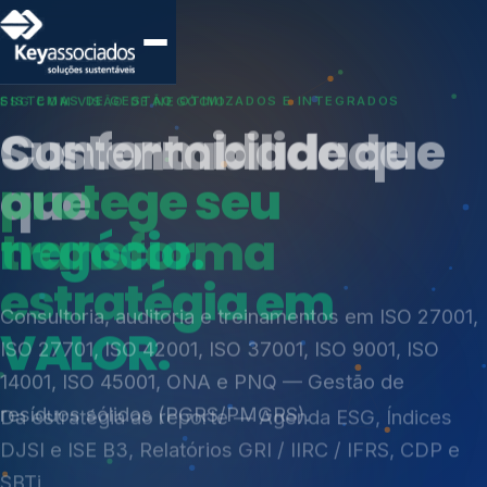
SISTEMAS DE GESTÃO OTIMIZADOS E INTEGRADOS
Conformidade que
protege seu
negócio.
Índices de Mercado
Mudanças Climáticas
Consultoria, auditoria e treinamentos em ISO 27001,
Reputação e Cadeia
ISO 27701, ISO 42001, ISO 37001, ISO 9001, ISO
Reporte Regulatório
14001, ISO 45001, ONA e PNQ — Gestão de
resíduos sólidos (PGRS/PMGRS).