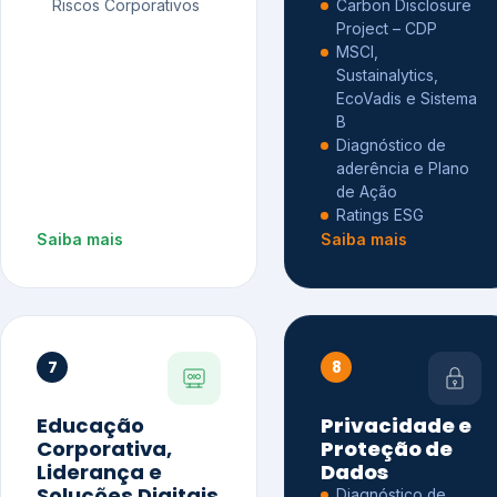
Riscos Corporativos
Carbon Disclosure
Project – CDP
MSCI,
Sustainalytics,
EcoVadis e Sistema
B
Diagnóstico de
aderência e Plano
de Ação
Ratings ESG
Saiba mais
Saiba mais
7
8
Educação
Privacidade e
Corporativa,
Proteção de
Liderança e
Dados
Soluções Digitais
Diagnóstico de