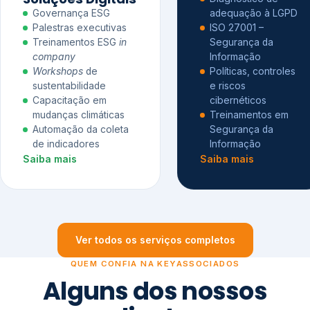
Governança ESG
adequação à LGPD
Palestras executivas
ISO 27001 –
Treinamentos ESG
in
Segurança da
company
Informação
Workshops
de
Políticas, controles
sustentabilidade
e riscos
Capacitação em
cibernéticos
mudanças climáticas
Treinamentos em
Automação da coleta
Segurança da
de indicadores
Informação
Saiba mais
Saiba mais
Ver todos os serviços completos
QUEM CONFIA NA KEYASSOCIADOS
Alguns dos nossos