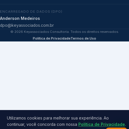
ENCARREGADO DE DADOS (DPO)
Anderson Medeiros
dpo@keyassociados.com.br
©
2026
Keyassociados Consultoria. Todos os direitos reservados.
Política de Privacidade
Termos de Uso
Utilizamos cookies para melhorar sua experiência. Ao
continuar, você concorda com nossa
Política de Privacidade
.