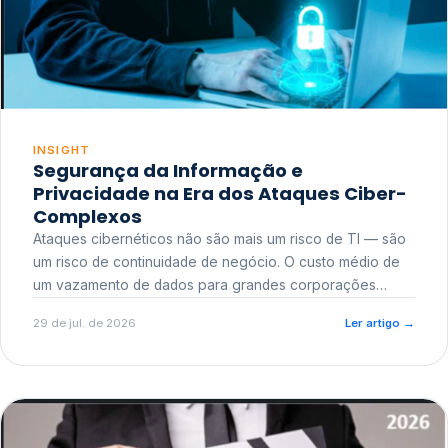
INSIGHT
Segurança da Informação e
Privacidade na Era dos Ataques Ciber-
Complexos
Ataques cibernéticos não são mais um risco de TI — são
um risco de continuidade de negócio. O custo médio de
um vazamento de dados para grandes corporações
ultrapassa a casa dos milhões, sem contar o dano
29 de jul. de 2026
Ler artigo
→
reputacional e o risco regulatório junto a órgãos como a
ANPD.