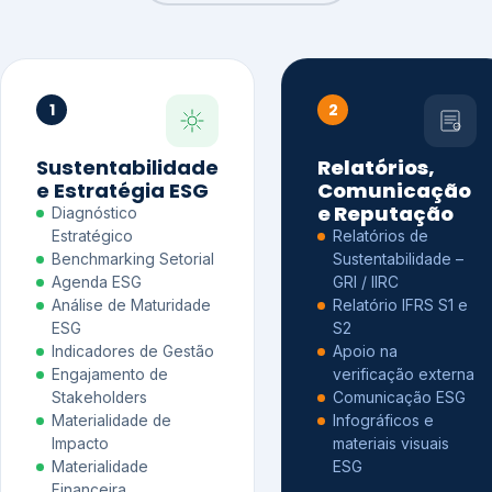
1
2
Sustentabilidade
Relatórios,
e Estratégia ESG
Comunicação
e Reputação
Diagnóstico
Estratégico
Relatórios de
Benchmarking Setorial
Sustentabilidade –
Agenda ESG
GRI / IIRC
Análise de Maturidade
Relatório IFRS S1 e
ESG
S2
Indicadores de Gestão
Apoio na
Engajamento de
verificação externa
Stakeholders
Comunicação ESG
Materialidade de
Infográficos e
Impacto
materiais visuais
Materialidade
ESG
Financeira