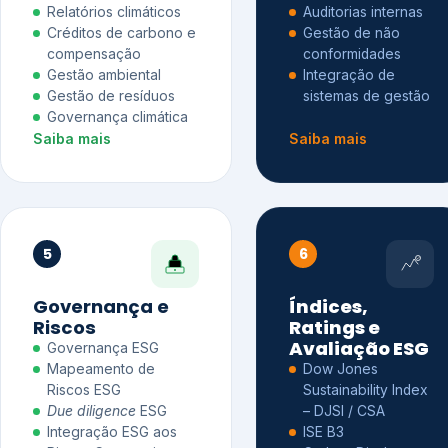
Relatórios climáticos
Auditorias internas
Créditos de carbono e
Gestão de não
compensação
conformidades
Gestão ambiental
Integração de
Gestão de resíduos
sistemas de gestão
Governança climática
Saiba mais
Saiba mais
5
6
Governança e
Índices,
Riscos
Ratings e
Avaliação ESG
Governança ESG
Mapeamento de
Dow Jones
Riscos ESG
Sustainability Index
Due diligence
ESG
– DJSI / CSA
Integração ESG aos
ISE B3