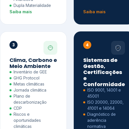
Dupla Materialidade
Saiba mais
Saiba mais
3
4
Clima, Carbono e
Sistemas de
Meio Ambiente
Gestão,
Certificações
Inventário de GEE
e
GHG Protocol
Conformidade
Metas climáticas
Jornada climática
ISO 9001, 14001 e
Plano de
45001
descarbonização
ISO 20000, 22000,
CDP
41001 e 14064
Riscos e
Diagnóstico de
oportunidades
aderência
climáticas
normativa