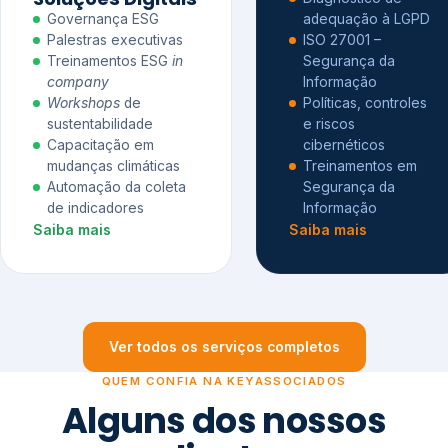
Governança ESG
adequação à LGPD
Palestras executivas
ISO 27001 –
Treinamentos ESG
in
Segurança da
company
Informação
Workshops
de
Políticas, controles
sustentabilidade
e riscos
Capacitação em
cibernéticos
mudanças climáticas
Treinamentos em
Automação da coleta
Segurança da
de indicadores
Informação
Saiba mais
Saiba mais
Ver todos os serviços completos
QUEM CONFIA NA KEYASSOCIADOS
Alguns dos nossos