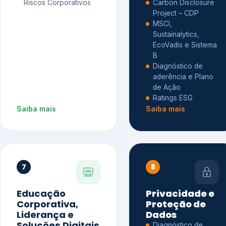
Riscos Corporativos
Carbon Disclosure
Project – CDP
MSCI,
Sustainalytics,
EcoVadis e Sistema
B
Diagnóstico de
aderência e Plano
de Ação
Ratings ESG
Saiba mais
Saiba mais
7
8
Educação
Privacidade e
Corporativa,
Proteção de
Liderança e
Dados
Soluções Digitais
Diagnóstico de