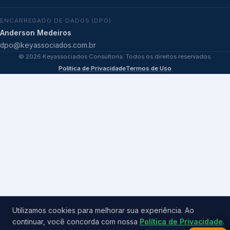
ENCARREGADO DE DADOS (DPO)
Anderson Medeiros
dpo@keyassociados.com.br
©
2026
Keyassociados Consultoria. Todos os direitos reservados.
Política de Privacidade
Termos de Uso
Utilizamos cookies para melhorar sua experiência. Ao
continuar, você concorda com nossa
Política de Privacidade
.