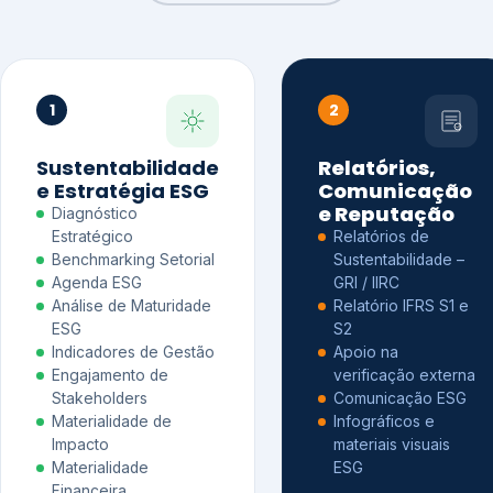
1
2
Sustentabilidade
Relatórios,
e Estratégia ESG
Comunicação
e Reputação
Diagnóstico
Estratégico
Relatórios de
Benchmarking Setorial
Sustentabilidade –
Agenda ESG
GRI / IIRC
Análise de Maturidade
Relatório IFRS S1 e
ESG
S2
Indicadores de Gestão
Apoio na
Engajamento de
verificação externa
Stakeholders
Comunicação ESG
Materialidade de
Infográficos e
Impacto
materiais visuais
Materialidade
ESG
Financeira