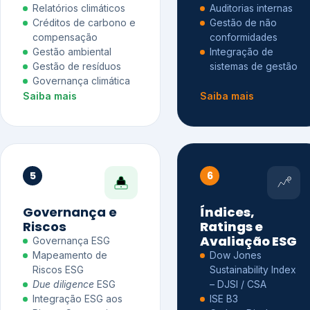
Relatórios climáticos
Auditorias internas
Créditos de carbono e
Gestão de não
compensação
conformidades
Gestão ambiental
Integração de
Gestão de resíduos
sistemas de gestão
Governança climática
Saiba mais
Saiba mais
5
6
Governança e
Índices,
Riscos
Ratings e
Avaliação ESG
Governança ESG
Mapeamento de
Dow Jones
Riscos ESG
Sustainability Index
Due diligence
ESG
– DJSI / CSA
Integração ESG aos
ISE B3