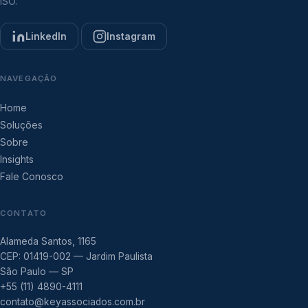
ISO.
LinkedIn
Instagram
NAVEGAÇÃO
Home
Soluções
Sobre
Insights
Fale Conosco
CONTATO
Alameda Santos, 1165
CEP: 01419-002 — Jardim Paulista
São Paulo — SP
+55 (11) 4890-4111
contato@keyassociados.com.br