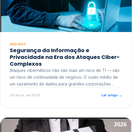
INSIGHT
Segurança da Informação e
Privacidade na Era dos Ataques Ciber-
Complexos
Ataques cibernéticos não são mais um risco de TI — são
um risco de continuidade de negócio. O custo médio de
um vazamento de dados para grandes corporações
ultrapassa a casa dos milhões, sem contar o dano
29 de jul. de 2026
Ler artigo
→
reputacional e o risco regulatório junto a órgãos como a
ANPD.