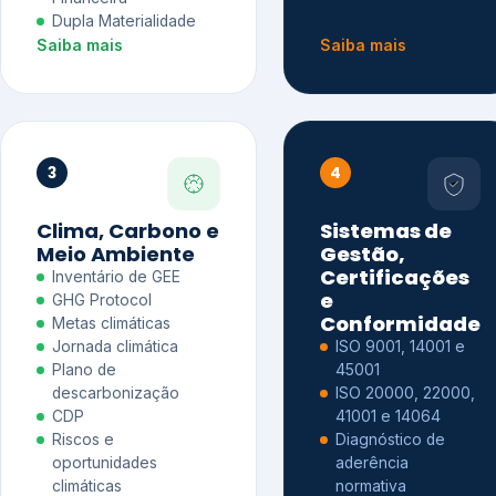
Dupla Materialidade
Saiba mais
Saiba mais
3
4
Clima, Carbono e
Sistemas de
Meio Ambiente
Gestão,
Certificações
Inventário de GEE
e
GHG Protocol
Conformidade
Metas climáticas
Jornada climática
ISO 9001, 14001 e
Plano de
45001
descarbonização
ISO 20000, 22000,
CDP
41001 e 14064
Riscos e
Diagnóstico de
oportunidades
aderência
climáticas
normativa