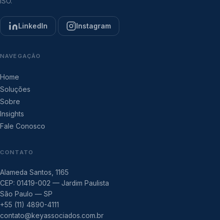
ISO.
LinkedIn
Instagram
NAVEGAÇÃO
Home
Soluções
Sobre
Insights
Fale Conosco
CONTATO
Alameda Santos, 1165
CEP: 01419-002 — Jardim Paulista
São Paulo — SP
+55 (11) 4890-4111
contato@keyassociados.com.br