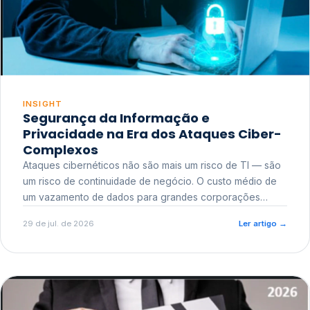
INSIGHT
Segurança da Informação e
Privacidade na Era dos Ataques Ciber-
Complexos
Ataques cibernéticos não são mais um risco de TI — são
um risco de continuidade de negócio. O custo médio de
um vazamento de dados para grandes corporações
ultrapassa a casa dos milhões, sem contar o dano
29 de jul. de 2026
Ler artigo
→
reputacional e o risco regulatório junto a órgãos como a
ANPD.