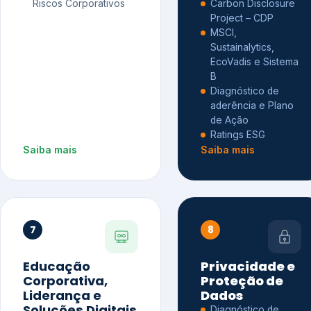
Riscos Corporativos
Carbon Disclosure
Project – CDP
MSCI,
Sustainalytics,
EcoVadis e Sistema
B
Diagnóstico de
aderência e Plano
de Ação
Ratings ESG
Saiba mais
Saiba mais
7
8
Educação
Privacidade e
Corporativa,
Proteção de
Liderança e
Dados
Soluções Digitais
Diagnóstico de