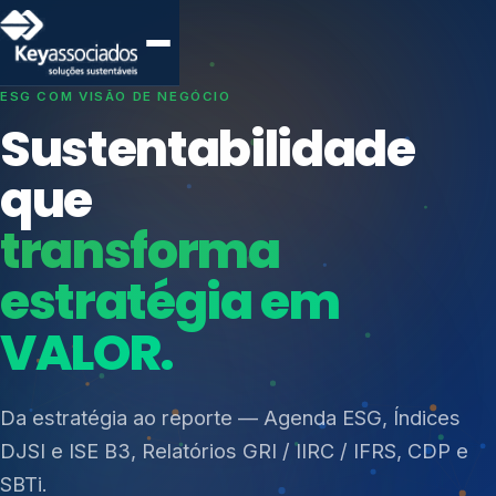
SISTEMAS DE GESTÃO OTIMIZADOS E INTEGRADOS
Conformidade que
protege seu
negócio.
Índices de Mercado
Mudanças Climáticas
Consultoria, auditoria e treinamentos em ISO 27001,
Reputação e Cadeia
ISO 27701, ISO 42001, ISO 37001, ISO 9001, ISO
Reporte Regulatório
14001, ISO 45001, ONA e PNQ — Gestão de
resíduos sólidos (PGRS/PMGRS).