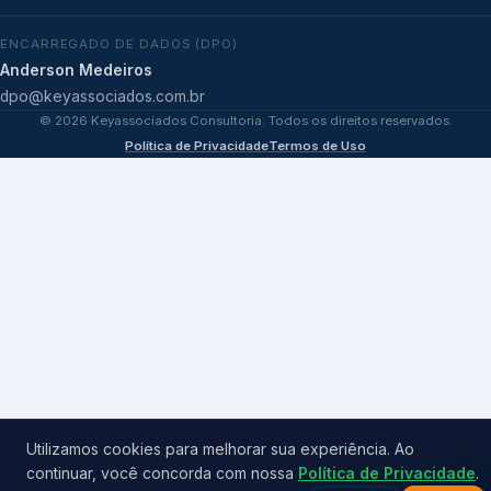
ENCARREGADO DE DADOS (DPO)
Anderson Medeiros
dpo@keyassociados.com.br
©
2026
Keyassociados Consultoria. Todos os direitos reservados.
Política de Privacidade
Termos de Uso
Utilizamos cookies para melhorar sua experiência. Ao
continuar, você concorda com nossa
Política de Privacidade
.