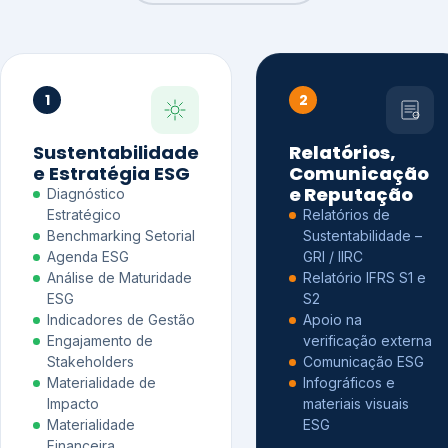
1
2
Sustentabilidade
Relatórios,
e Estratégia ESG
Comunicação
e Reputação
Diagnóstico
Estratégico
Relatórios de
Benchmarking Setorial
Sustentabilidade –
Agenda ESG
GRI / IIRC
Análise de Maturidade
Relatório IFRS S1 e
ESG
S2
Indicadores de Gestão
Apoio na
Engajamento de
verificação externa
Stakeholders
Comunicação ESG
Materialidade de
Infográficos e
Impacto
materiais visuais
Materialidade
ESG
Financeira