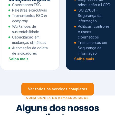
Governança ESG
adequação à LGPD
Palestras executivas
ISO 27001 –
Treinamentos ESG
in
Segurança da
company
Informação
Workshops
de
Políticas, controles
sustentabilidade
e riscos
Capacitação em
cibernéticos
mudanças climáticas
Treinamentos em
Automação da coleta
Segurança da
de indicadores
Informação
Saiba mais
Saiba mais
Ver todos os serviços completos
QUEM CONFIA NA KEYASSOCIADOS
Alguns dos nossos