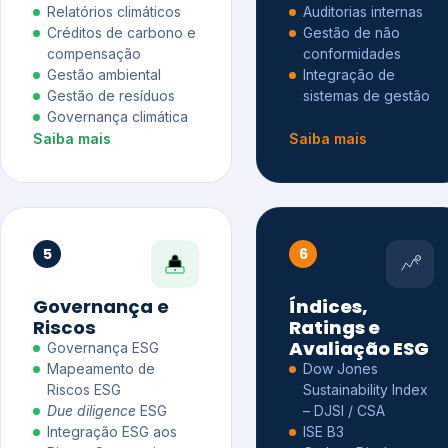
Relatórios climáticos
Auditorias internas
Créditos de carbono e
Gestão de não
compensação
conformidades
Gestão ambiental
Integração de
Gestão de resíduos
sistemas de gestão
Governança climática
Saiba mais
Saiba mais
5
6
Governança e
Índices,
Riscos
Ratings e
Avaliação ESG
Governança ESG
Mapeamento de
Dow Jones
Riscos ESG
Sustainability Index
Due diligence
ESG
– DJSI / CSA
Integração ESG aos
ISE B3