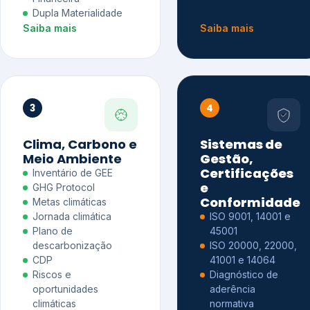
Dupla Materialidade
Saiba mais
Saiba mais
3
4
Clima, Carbono e
Sistemas de
Meio Ambiente
Gestão,
Certificações
Inventário de GEE
e
GHG Protocol
Conformidade
Metas climáticas
Jornada climática
ISO 9001, 14001 e
Plano de
45001
descarbonização
ISO 20000, 22000,
CDP
41001 e 14064
Riscos e
Diagnóstico de
oportunidades
aderência
climáticas
normativa